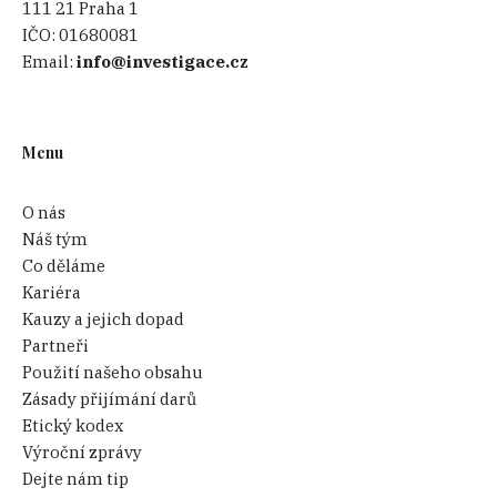
111 21 Praha 1
IČO:
01680081
Email:
info@investigace.cz
Menu
O nás
Náš tým
Co děláme
Kariéra
Kauzy a jejich dopad
Partneři
Použití našeho obsahu
Zásady přijímání darů
Etický kodex
Výroční zprávy
Dejte nám tip