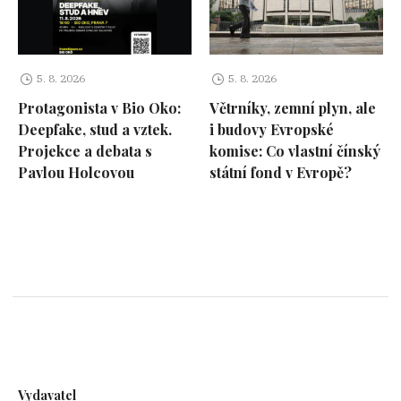
5. 8. 2026
5. 8. 2026
Protagonista v Bio Oko:
Větrníky, zemní plyn, ale
Deepfake, stud a vztek.
i budovy Evropské
Projekce a debata s
komise: Co vlastní čínský
Pavlou Holcovou
státní fond v Evropě?
Vydavatel