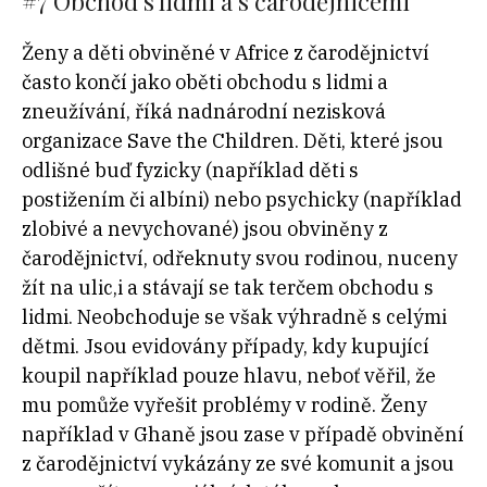
#7
Obchod s lidmi a s čarodějnicemi
Ženy a děti obviněné v Africe z čarodějnictví
často končí jako oběti obchodu s lidmi a
zneužívání, říká nadnárodní nezisková
organizace Save the Children. Děti, které jsou
odlišné buď fyzicky (například děti s
postižením či albíni) nebo psychicky (například
zlobivé a nevychované) jsou obviněny z
čarodějnictví, odřeknuty svou rodinou, nuceny
žít na ulic,i a stávají se tak terčem obchodu s
lidmi. Neobchoduje se však výhradně s celými
dětmi. Jsou evidovány případy, kdy kupující
koupil například pouze hlavu, neboť věřil, že
mu pomůže vyřešit problémy v rodině. Ženy
například v Ghaně jsou zase v případě obvinění
z čarodějnictví vykázány ze své komunit a jsou