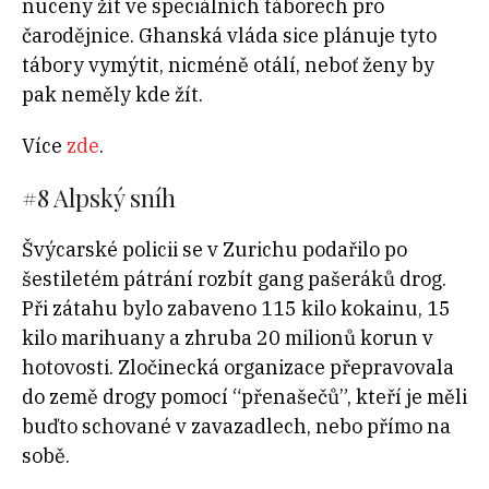
nuceny žít ve speciálních táborech pro
čarodějnice. Ghanská vláda sice plánuje tyto
tábory vymýtit, nicméně otálí, neboť ženy by
pak neměly kde žít.
Více
zde
.
#8
Alpský sníh
Švýcarské policii se v Zurichu podařilo po
šestiletém pátrání rozbít gang pašeráků drog.
Při zátahu bylo zabaveno 115 kilo kokainu, 15
kilo marihuany a zhruba 20 milionů korun v
hotovosti. Zločinecká organizace přepravovala
do země drogy pomocí “přenašečů”, kteří je měli
buďto schované v zavazadlech, nebo přímo na
sobě.