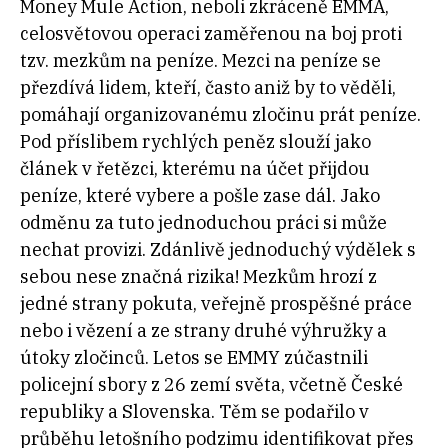
Money Mule Action, neboli zkráceně EMMA,
celosvětovou operaci zaměřenou na boj proti
tzv. mezkům na peníze. Mezci na peníze se
přezdívá lidem, kteří, často aniž by to věděli,
pomáhají organizovanému zločinu prát peníze.
Pod příslibem rychlých peněz slouží jako
článek v řetězci, kterému na účet přijdou
peníze, které vybere a pošle zase dál. Jako
odměnu za tuto jednoduchou práci si může
nechat provizi. Zdánlivě jednoduchý výdělek s
sebou nese značná rizika! Mezkům hrozí z
jedné strany pokuta, veřejně prospěšné práce
nebo i vězení a ze strany druhé výhružky a
útoky zločinců. Letos se EMMY zúčastnili
policejní sbory z 26 zemí světa, včetně České
republiky a Slovenska. Těm se podařilo v
průběhu letošního podzimu identifikovat přes