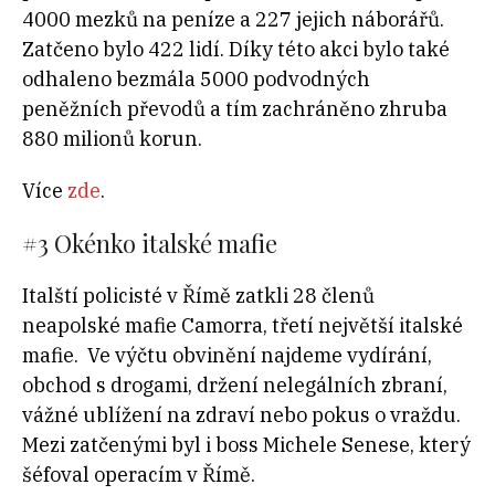
4000 mezků na peníze a 227 jejich náborářů.
Zatčeno bylo 422 lidí. Díky této akci bylo také
odhaleno bezmála 5000 podvodných
peněžních převodů a tím zachráněno zhruba
880 milionů korun.
Více
zde
.
#3
Okénko italské mafie
Italští policisté v Římě zatkli 28 členů
neapolské mafie Camorra, třetí největší italské
mafie. Ve výčtu obvinění najdeme vydírání,
obchod s drogami, držení nelegálních zbraní,
vážné ublížení na zdraví nebo pokus o vraždu.
Mezi zatčenými byl i boss Michele Senese, který
šéfoval operacím v Římě.