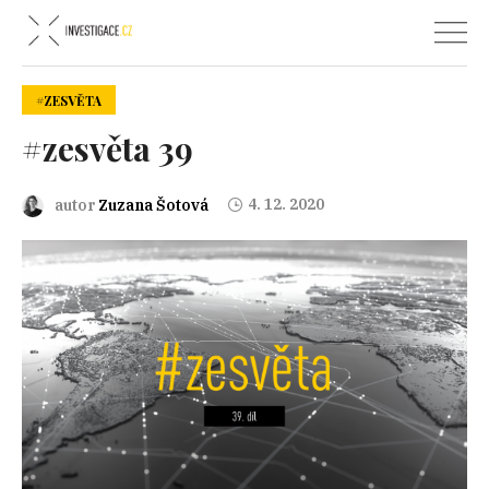
#ZESVĚTA
#zesvěta 39
4. 12. 2020
autor
Zuzana Šotová