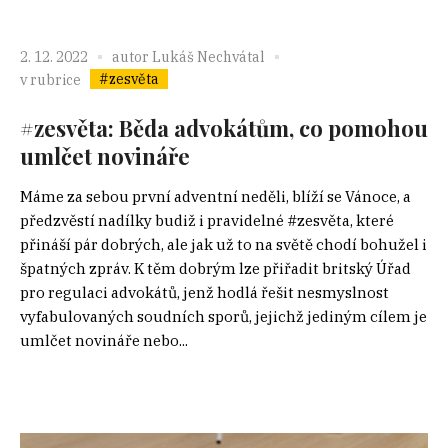
2. 12. 2022
autor
Lukáš Nechvátal
#zesvěta
v rubrice
#zesvěta: Běda advokátům, co pomohou
umlčet novináře
Máme za sebou první adventní neděli, blíží se Vánoce, a
předzvěstí nadílky budiž i pravidelné #zesvěta, které
přináší pár dobrých, ale jak už to na světě chodí bohužel i
špatných zpráv. K těm dobrým lze přiřadit britský Úřad
pro regulaci advokátů, jenž hodlá řešit nesmyslnost
vyfabulovaných soudních sporů, jejichž jediným cílem je
umlčet novináře nebo...