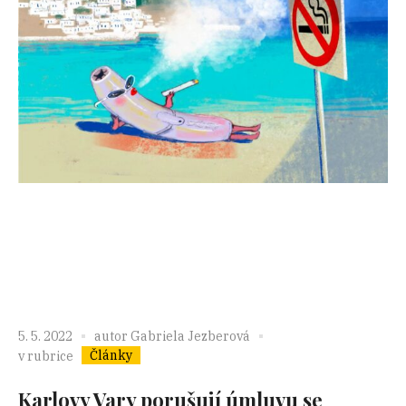
5. 5. 2022
autor
Gabriela Jezberová
Články
v rubrice
Karlovy Vary porušují úmluvu se