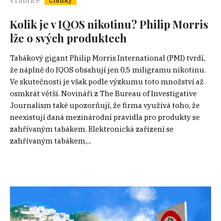
v rubrice
Kolik je v IQOS nikotinu? Philip Morris
lže o svých produktech
Tabákový gigant Philip Morris International (PMI) tvrdí,
že náplně do IQOS obsahují jen 0,5 miligramu nikotinu.
Ve skutečnosti je však podle výzkumu toto množství až
osmkrát větší. Novináři z The Bureau of Investigative
Journalism také upozorňují, že firma využívá toho, že
neexistují daná mezinárodní pravidla pro produkty se
zahřívaným tabákem. Elektronická zařízení se
zahřívaným tabákem,...