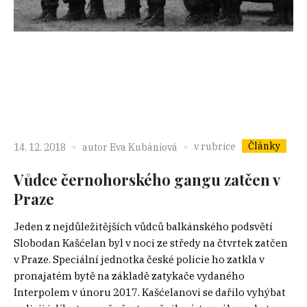
Články
v rubrice
14. 12. 2018
autor
Eva Kubániová
Vůdce černohorského gangu zatčen v
Praze
Jeden z nejdůležitějších vůdců balkánského podsvětí
Slobodan Kašćelan byl v noci ze středy na čtvrtek zatčen
v Praze. Speciální jednotka české policie ho zatkla v
pronajatém bytě na základě zatykače vydaného
Interpolem v únoru 2017. Kašćelanovi se dařilo vyhýbat