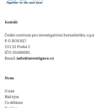
Kontakt
České centrum pro investigativní žurnalistiku, o.p.s.
P. O. BOX 827
111 21 Praha 1
IČO:
01680081
Email:
info@investigace.cz
Menu
O nás
Náš tým
Co děláme