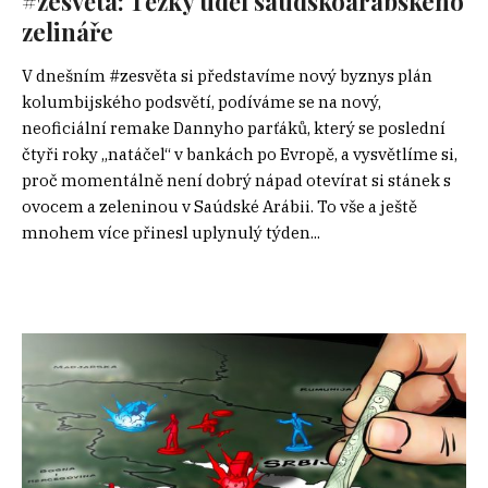
#zesvěta: Těžký úděl saúdskoarabského
zelináře
V dnešním #zesvěta si představíme nový byznys plán
kolumbijského podsvětí, podíváme se na nový,
neoficiální remake Dannyho parťáků, který se poslední
čtyři roky „natáčel“ v bankách po Evropě, a vysvětlíme si,
proč momentálně není dobrý nápad otevírat si stánek s
ovocem a zeleninou v Saúdské Arábii. To vše a ještě
mnohem více přinesl uplynulý týden...