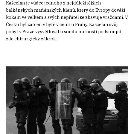
Kašćelan je vůdce jednoho z nejdůležitějších
balkánských mafiánských klanů, který do Evropy dováží
kokain ve velkém a svých nepřátel se zbavuje vraždami. V
Česku byl zatčen v bytě v centru Prahy. Kašćelan svůj
pobyt v Praze vysvětloval u soudu nutností podstoupit
zde chirurgický zákrok.