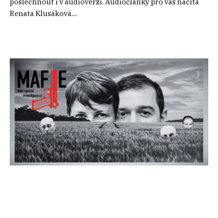
poslechnout i v audioverzi. Audiočlánky pro vás načítá
Renata Klusáková....