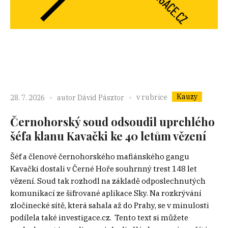
Kauzy
v rubrice
28. 7. 2026
autor
Dávid Pásztor
Černohorský soud odsoudil uprchlého
šéfa klanu Kavački ke 40 letům vězení
Šéf a členové černohorského mafiánského gangu
Kavački dostali v Černé Hoře souhrnný trest 148 let
vězení. Soud tak rozhodl na základě odposlechnutých
komunikací ze šifrované aplikace Sky. Na rozkrývání
zločinecké sítě, která sahala až do Prahy, se v minulosti
podílela také investigace.cz. Tento text si můžete