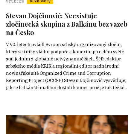
Rozhovory
v rubrice
Stevan Dojčinović: Neexistuje
zločinecká skupina z Balkánu bez vazeb
na Česko
V 90. letech ovládl Evropu srbský organizovaný zločin,
který se i díky vládní podpoře a konexím po celém světě
stal jedním z globálně nejvýznamnějších. Šéfredaktor
srbského média KRIK a regionální editor nadnárodní
novinářské sítě Organized Crime and Corruption
Reporting Project (OCCRP) Stevan Dojčinović vysvětluje,
jak se balkánští mafiáni dostali k moci, proč je tak těžké...