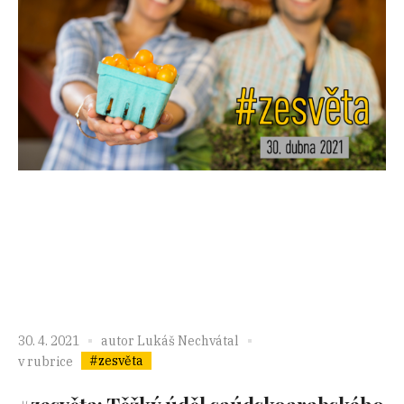
30. 4. 2021
autor
Lukáš Nechvátal
#zesvěta
v rubrice