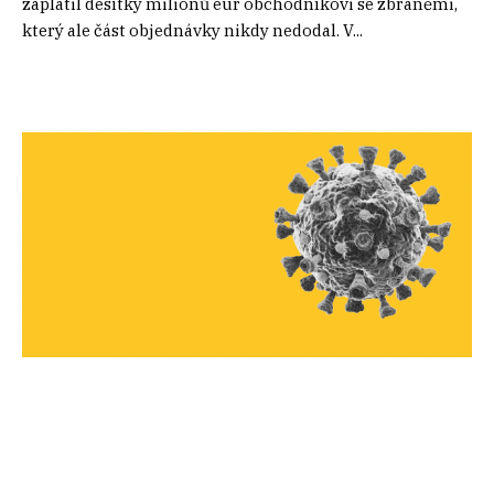
zaplatil desítky milionů eur obchodníkovi se zbraněmi,
který ale část objednávky nikdy nedodal. V...