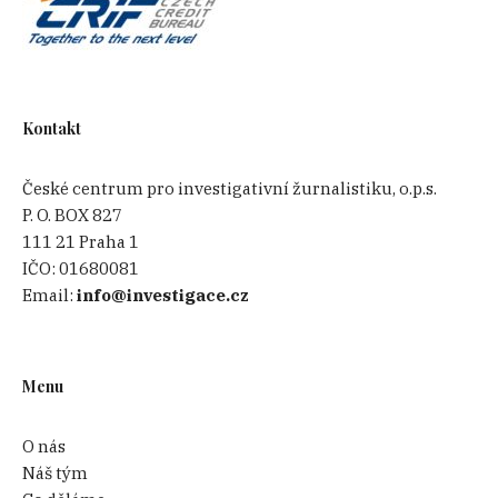
Kontakt
České centrum pro investigativní žurnalistiku, o.p.s.
P. O. BOX 827
111 21 Praha 1
IČO:
01680081
Email:
info@investigace.cz
Menu
O nás
Náš tým