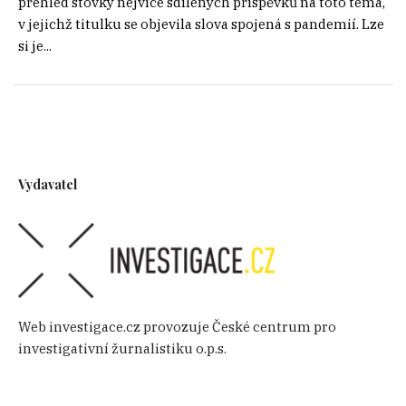
přehled stovky nejvíce sdílených příspěvků na toto téma,
v jejichž titulku se objevila slova spojená s pandemií. Lze
si je...
Vydavatel
Web investigace.cz provozuje České centrum pro
investigativní žurnalistiku o.p.s.