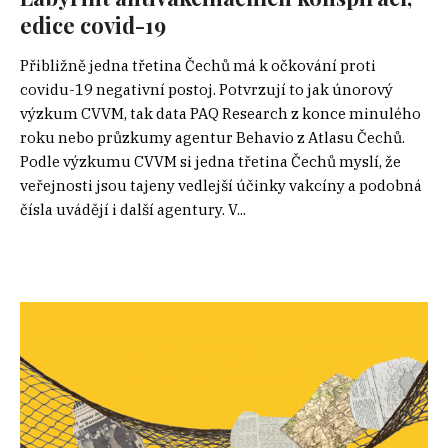
edice covid-19
Přibližně jedna třetina Čechů má k očkování proti
covidu-19 negativní postoj. Potvrzují to jak únorový
výzkum CVVM, tak data PAQ Research z konce minulého
roku nebo průzkumy agentur Behavio z Atlasu Čechů.
Podle výzkumu CVVM si jedna třetina Čechů myslí, že
veřejnosti jsou tajeny vedlejší účinky vakcíny a podobná
čísla uvádějí i další agentury. V...