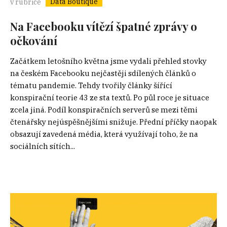
Data Boutique
v rubrice
Na Facebooku vítězí špatné zprávy o
očkování
Začátkem letošního května jsme vydali přehled stovky
na českém Facebooku nejčastěji sdílených článků o
tématu pandemie. Tehdy tvořily články šířící
konspirační teorie 43 ze sta textů. Po půl roce je situace
zcela jiná. Podíl konspiračních serverů se mezi těmi
čtenářsky nejúspěšnějšími snižuje. Přední příčky naopak
obsazují zavedená média, která využívají toho, že na
sociálních sítích...