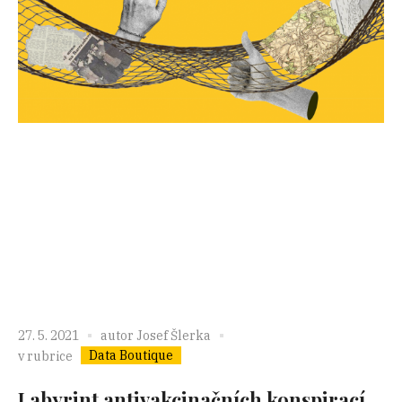
27. 5. 2021
autor
Josef Šlerka
Data Boutique
v rubrice
Labyrint antivakcinačních konspirací,