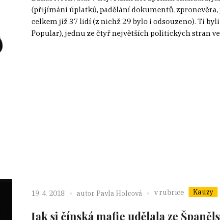
(přijímání úplatků, padělání dokumentů, zpronevěra, 
celkem již 37 lidí (z nichž 29 bylo i odsouzeno). Ti b
Popular), jednu ze čtyř největších politických stran ve
Kauzy
v rubrice
19. 4. 2018
autor
Pavla Holcová
Jak si čínská mafie udělala ze Španě