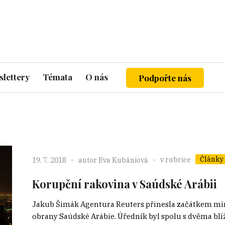
lettery
Témata
O nás
Podpořte nás
Články
v rubrice
19. 7. 2018
autor
Eva Kubániová
Korupční rakovina v Saúdské Arábii
Jakub Šimák Agentura Reuters přinesla začátkem min
obrany Saúdské Arábie. Úředník byl spolu s dvěma bl