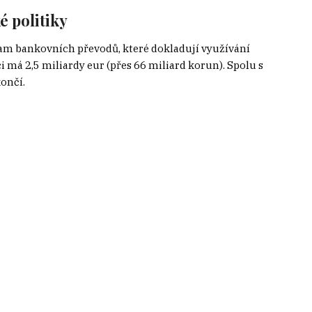
 politiky
am bankovních převodů, které dokladují využívání
i má 2,5 miliardy eur (přes 66 miliard korun). Spolu s
končí.