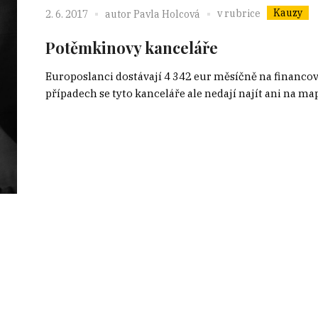
Kauzy
v rubrice
2. 6. 2017
autor
Pavla Holcová
Potěmkinovy kanceláře
Europoslanci dostávají 4 342 eur měsíčně na financo
případech se tyto kanceláře ale nedají najít ani na map