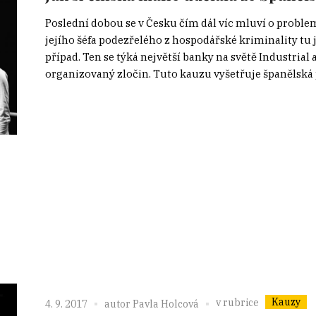
Poslední dobou se v Česku čím dál víc mluví o probl
jejího šéfa podezřelého z hospodářské kriminality tu j
případ. Ten se týká největší banky na světě Industria
organizovaný zločin. Tuto kauzu vyšetřuje španělská p
Kauzy
v rubrice
4. 9. 2017
autor
Pavla Holcová