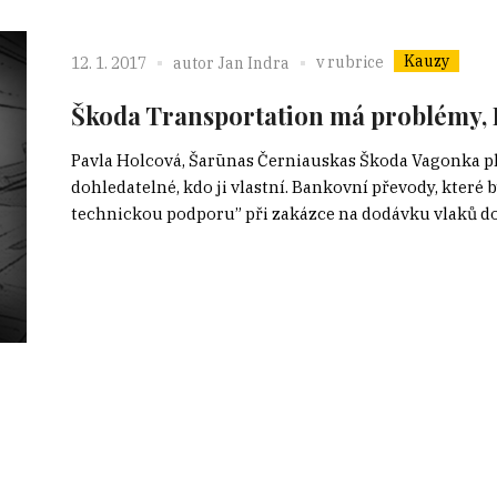
Kauzy
v rubrice
12. 1. 2017
autor
Jan Indra
Škoda Transportation má problémy, Li
Pavla Holcová, Šarūnas Černiauskas Škoda Vagonka pla
dohledatelné, kdo ji vlastní. Bankovní převody, které 
technickou podporu” při zakázce na dodávku vlaků do L