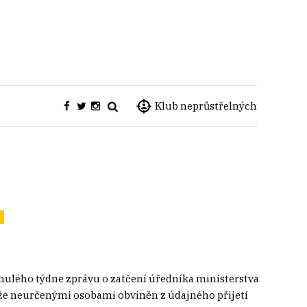
Klub neprůstřelných
ulého týdne zprávu o zatčení úředníka ministerstva
íže neurčenými osobami obviněn z údajného přijetí