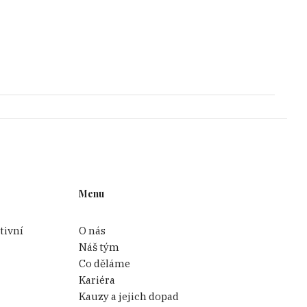
Menu
tivní
O nás
Náš tým
Co děláme
Kariéra
Kauzy a jejich dopad