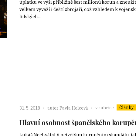
úplatku ve výši přibližně šest milionů korun a zneuž
velkém vyváží i čeští zbrojaři, což vzhledem k voj
lidských...
Články
v rubrice
31. 5. 2018
autor
Pavla Holcová
Hlavní osobnost španělského korupčn
Lukáš Nechvátal V největším korupčním skandálu, jaký