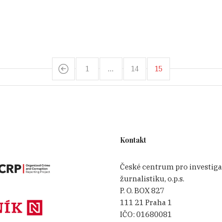
1
…
14
15
Kontakt
České centrum pro investiga
žurnalistiku, o.p.s.
P. O. BOX 827
111 21 Praha 1
IČO:
01680081