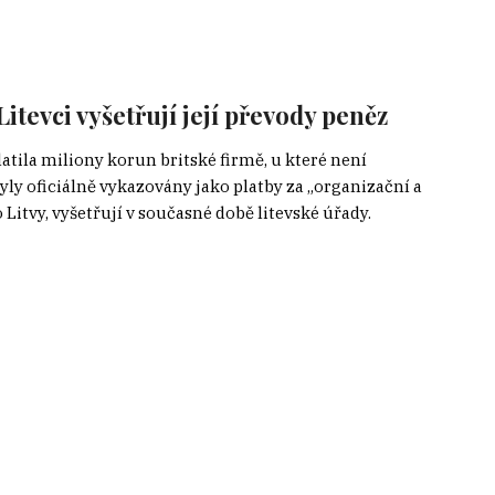
tevci vyšetřují její převody peněz
tila miliony korun britské firmě, u které není
byly oficiálně vykazovány jako platby za „organizační a
itvy, vyšetřují v současné době litevské úřady.