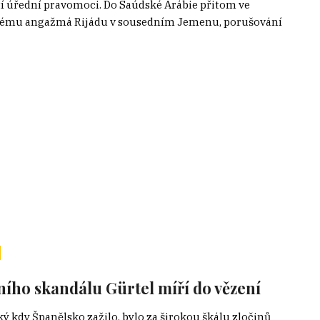
ití úřední pravomoci. Do Saúdské Arábie přitom ve
enskému angažmá Rijádu v sousedním Jemenu, porušování
ího skandálu Gürtel míří do vězení
 kdy Španělsko zažilo, bylo za širokou škálu zločinů