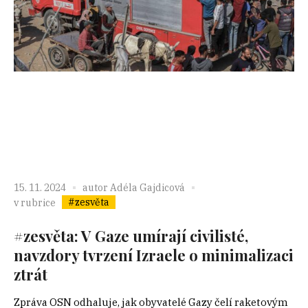
15. 11. 2024
autor
Adéla Gajdicová
#zesvěta
v rubrice
#zesvěta: V Gaze umírají civilisté,
navzdory tvrzení Izraele o minimalizaci
ztrát
Zpráva OSN odhaluje, jak obyvatelé Gazy čelí raketovým