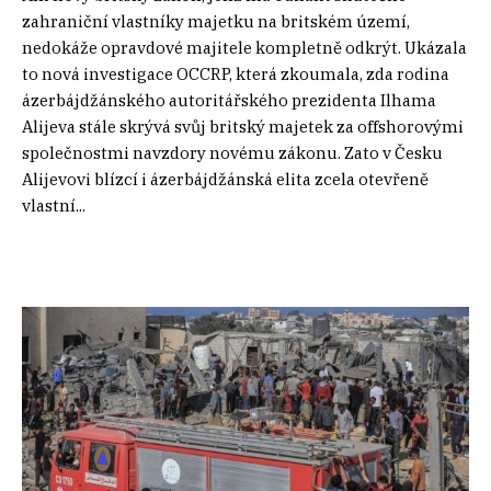
zahraniční vlastníky majetku na britském území,
nedokáže opravdové majitele kompletně odkrýt. Ukázala
to nová investigace OCCRP, která zkoumala, zda rodina
ázerbájdžánského autoritářského prezidenta Ilhama
Alijeva stále skrývá svůj britský majetek za offshorovými
společnostmi navzdory novému zákonu. Zato v Česku
Alijevovi blízcí i ázerbájdžánská elita zcela otevřeně
vlastní...