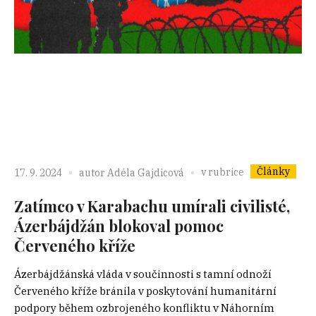
Články
v rubrice
17. 9. 2024
autor
Adéla Gajdicová
Zatímco v Karabachu umírali civilisté,
Ázerbájdžán blokoval pomoc
Červeného kříže
Ázerbájdžánská vláda v součinnosti s tamní odnoží
Červeného kříže bránila v poskytování humanitární
podpory během ozbrojeného konfliktu v Náhorním