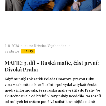
1. 8. 2024
autor
Kristina Vejnbender
Kauzy
v rubrice
MAFIE: 3. díl – Ruská mafie, část první:
Divoká Praha
Když minulý rok zatkli Polada Omarova, pravou ruku
vora v zakoně, na kterého Interpol vydal zatykač, česká
média informovala, že se ruská mafie vrátila do Prahy. Ve
skutečnosti ale od břehů Vltavy nikdy neodešla. Na rozdíl
od nultých let ovšem používá sofistikovanější a méně