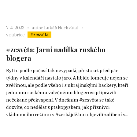
7. 4. 2023
autor
Lukáš Nechvátal
#zesvěta
v rubrice
#zesvěta: Jarní nadílka ruského
blogera
Byť to podle počasí tak nevypadá, přesto už před pár
týdny v kalendáři nastalo jaro. A libido lomcuje nejen se
zvěřinou, ale podle všeho i s ukrajinskými hackery, kteří
jednomu ruskému válečnému blogerovi připravili
nečekané překvapení. V dnešním #zesvěta se také
dozvíte, co nedělat s ptakopyskem, jak příznivci
vládnoucího režimu v Ázerbájdžánu objevili zalíbení v...