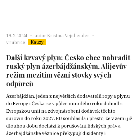
19. 2. 2024
autor
Kristina Vejnbender
Kauzy
v rubrice
Další krvavý plyn: Česko chce nahradit
ruský plyn ázerbájdžánským, Alijevův
režim mezitím vězní stovky svých
odpůrců
Ázerbájdžán, jeden z největších dodavatelů ropy a plynu
do Evropy i Česka, se v půlce minulého roku dohodl s
Evropskou unií na zdvojnásobení dodávek těchto
surovin do roku 2027. EU souhlasila i přesto, že v zemi již
dlouhou dobu dochází k porušování lidských práv a
ázerbájdžánské věznice překypují disidenty i