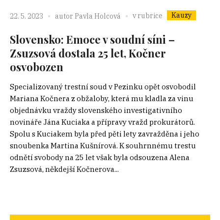
Kauzy
v rubrice
22. 5. 2023
autor
Pavla Holcová
Slovensko: Emoce v soudní síni –
Zsuzsová dostala 25 let, Kočner
osvobozen
Specializovaný trestní soud v Pezinku opět osvobodil
Mariana Kočnera z obžaloby, která mu kladla za vinu
objednávku vraždy slovenského investigativního
novináře Jána Kuciaka a přípravy vražd prokurátorů.
Spolu s Kuciakem byla před pěti lety zavražděna i jeho
snoubenka Martina Kušnírová. K souhrnnému trestu
odnětí svobody na 25 let však byla odsouzena Alena
Zsuzsová, někdejší Kočnerova...