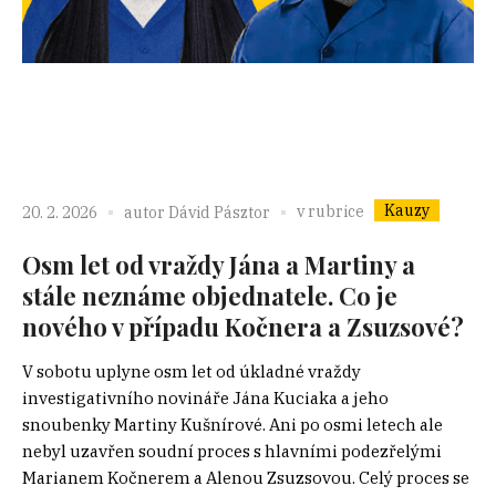
Kauzy
v rubrice
20. 2. 2026
autor
Dávid Pásztor
Osm let od vraždy Jána a Martiny a
stále neznáme objednatele. Co je
nového v případu Kočnera a Zsuzsové?
V sobotu uplyne osm let od úkladné vraždy
investigativního novináře Jána Kuciaka a jeho
snoubenky Martiny Kušnírové. Ani po osmi letech ale
nebyl uzavřen soudní proces s hlavními podezřelými
Marianem Kočnerem a Alenou Zsuzsovou. Celý proces se