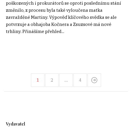
poškozených i prokurátorů se oproti poslednímu stání
změnilo, z procesu byla také vyloučena matka
zavražděné Martiny. Výpověď klíčového svědka se ale
potvrzuje a obhajoba Kočnera a Zsuzsové má nové
trhliny. Přinášíme přehled...
1
2
…
4
Vydavatel