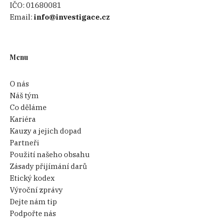
IČO:
01680081
Email:
info@investigace.cz
Menu
O nás
Náš tým
Co děláme
Kariéra
Kauzy a jejich dopad
Partneři
Použití našeho obsahu
Zásady přijímání darů
Etický kodex
Výroční zprávy
Dejte nám tip
Podpořte nás