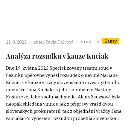
Kauzy
v rubrice
11. 8. 2023
autor
Pavla Holcová
Analýza rozsudku v kauze Kuciak
Dne 19. května 2023 Specializovaný trestní soud v
Pezinku opětovně vynesl rozsudek o nevině Mariana
Kočnera v kauze vraždy slovenského investigativního
novináře Jána Kuciaka a jeho snoubenky Martiny
Kušnírové. Jeho spolupachatelka Alena Zsuzsová byla
naopak shledána vinnou jak z přípravy vražd dvou
slovenských prokurátorů, tak z objednání vraždy Jána
Kuciaka. Po vynesení rozsudku proběhla slovenskou...