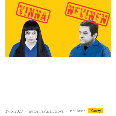
Kauzy
v rubrice
19. 5. 2023
autor
Pavla Holcová