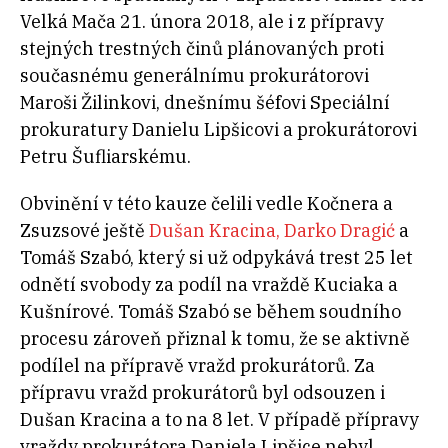
Velká Mača 21. února 2018, ale i z přípravy
stejných trestných činů plánovaných proti
současnému generálnímu prokurátorovi
Maroši Žilinkovi, dnešnímu šéfovi Speciální
prokuratury Danielu Lipšicovi a prokurátorovi
Petru Šufliarskému.
Obvinění v této kauze čelili vedle Kočnera a
Zsuzsové ještě
Dušan Kracina, Darko Dragić
a
Tomáš Szabó, který si už odpykává trest 25 let
odnětí svobody za podíl na vraždě Kuciaka a
Kušnírové. Tomáš Szabó se během soudního
procesu zároveň přiznal k tomu, že se aktivně
podílel na přípravě vražd prokurátorů. Za
přípravu vražd prokurátorů byl odsouzen i
Dušan Kracina a to na 8 let. V případě přípravy
vraždy prokurátora Daniela Lipšice nebyl