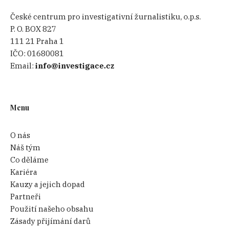
České centrum pro investigativní žurnalistiku, o.p.s.
P. O. BOX 827
111 21 Praha 1
IČO:
01680081
Email:
info@investigace.cz
Menu
O nás
Náš tým
Co děláme
Kariéra
Kauzy a jejich dopad
Partneři
Použití našeho obsahu
Zásady přijímání darů