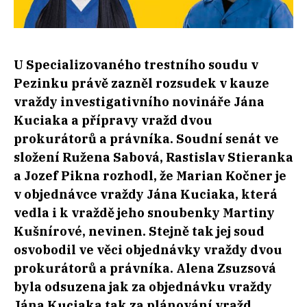
U Specializovaného trestního soudu v
Pezinku právě zazněl rozsudek v kauze
vraždy investigativního novináře Jána
Kuciaka a přípravy vražd dvou
prokurátorů a právníka. Soudní senát ve
složení Ružena Sabová, Rastislav Stieranka
a Jozef Pikna rozhodl, že Marian Kočner je
v objednávce vraždy Jána Kuciaka, která
vedla i k vraždě jeho snoubenky Martiny
Kušnírové, nevinen. Stejně tak jej soud
osvobodil ve věci objednávky vraždy dvou
prokurátorů a právníka. Alena Zsuzsová
byla odsuzena jak za objednávku vraždy
Jána Kuciaka tak za plánování vražd