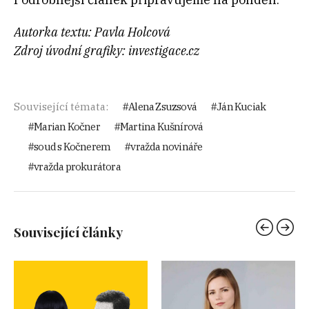
Autorka textu: Pavla Holcová
Zdroj úvodní grafiky: investigace.cz
Související témata:
Alena Zsuzsová
Ján Kuciak
Marian Kočner
Martina Kušnírová
soud s Kočnerem
vražda novináře
vražda prokurátora
Související články