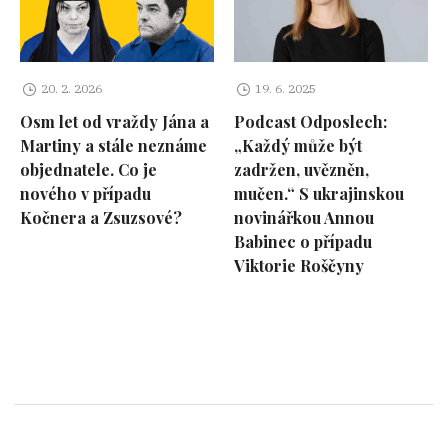
20. 2. 2026
19. 6. 2025
Osm let od vraždy Jána a
Podcast Odposlech:
Martiny a stále neznáme
„Každý může být
objednatele. Co je
zadržen, uvězněn,
nového v případu
mučen.“ S ukrajinskou
Kočnera a Zsuzsové?
novinářkou Annou
Babinec o případu
Viktorie Roščyny