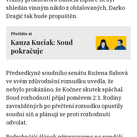
shledán vinným nikdo z obžalovaných, Darko
Dragić tak bude propuštěn.
Přečtěte si
Kauza Kuciak: Soud
pokračuje
Předsedkyně soudního senátu Ružena Sabová
ve svém zdůvodnění rozsudku uvedla, že
nebylo prokázáno, že Kočner skutek spáchal.
Soud rozhodnutí přijal poměrem 2:1. Rodiny
zavražděných po přečtení rozsudku opustily
soudní síň a plánují se proti rozhodnutí
odvolat.
Podrobnější článek připravujeme na pondělí.