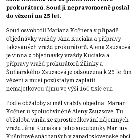
prokurátorů. Soud ji nepravomocně poslal
do vězení na 25 let.
Soud osvobodil Mariana Kočnera v případě
objednávky vraždy Jána Kuciaka a přípravy
takzvaných vražd prokurátorů. Alena Zsuzsová
je vinna z objednávky vraždy Kuciaka a
přípravy vražd prokurátorů Žilinky a
Šufliarského. Zsuzsová je odsouzena k 25 letům
vězení a musí pozůstalým zaplatit
nemajetkovou újmu ve výši 160 tisíc eur.
Podle obžaloby si měl vraždy objednat Marian
Kočner u spoluobviněné Aleny Zsuzsové. Tu
obžaloba vinila ze zprostředkování nájemných
vražd Jána Kuciaka a jeho snoubenky Martiny
Kušnírové spáchaných v západoslovenské obci