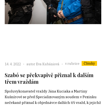
Články
v rubrice
14. 4. 2022
autor
Eva Kubániová
Szabó se překvapivě přiznal k dalším
třem vraždám
Spoluvykonavatel vraždy Jána Kuciaka a Martiny
Kušnírové se před Specializovaným soudem v Pezinku
nečekaně přiznal k objednávce dalších tří vražd, k jejichž