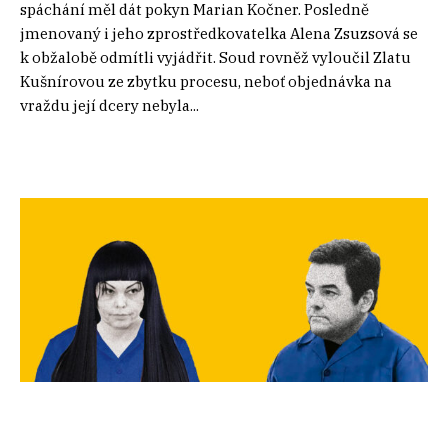
spáchání měl dát pokyn Marian Kočner. Posledně
jmenovaný i jeho zprostředkovatelka Alena Zsuzsová se
k obžalobě odmítli vyjádřit. Soud rovněž vyloučil Zlatu
Kušnírovou ze zbytku procesu, neboť objednávka na
vraždu její dcery nebyla...