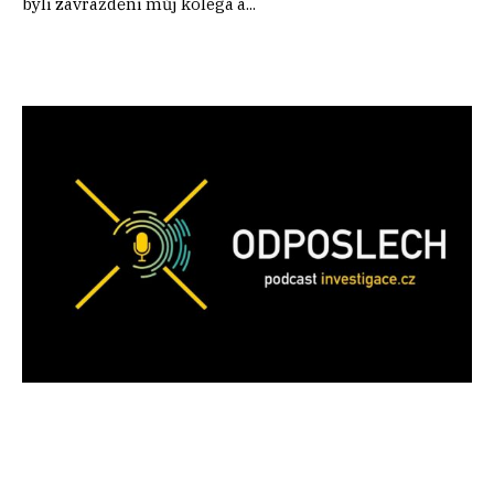
byli zavražděni můj kolega a...