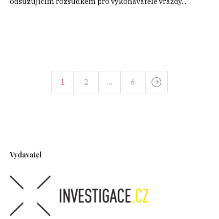
odsuzujícím rozsudkem pro vykonavatele vraždy...
1
2
…
6
Vydavatel