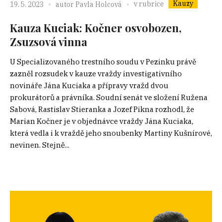
Kauzy
v rubrice
19. 5. 2023
autor
Pavla Holcová
Kauza Kuciak: Kočner osvobozen,
Zsuzsová vinna
U Specializovaného trestního soudu v Pezinku právě
zazněl rozsudek v kauze vraždy investigativního
novináře Jána Kuciaka a přípravy vražd dvou
prokurátorů a právníka. Soudní senát ve složení Ružena
Sabová, Rastislav Stieranka a Jozef Pikna rozhodl, že
Marian Kočner je v objednávce vraždy Jána Kuciaka,
která vedla i k vraždě jeho snoubenky Martiny Kušnírové,
nevinen. Stejně...