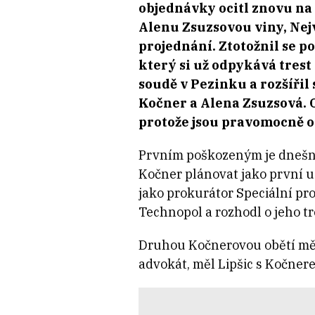
objednávky ocitl znovu na 
Alenu Zsuzsovou viny, Nejv
projednání. Ztotožnil se 
který si už odpykává trest
soudě v Pezinku a rozšířil
Kočner a Alena Zsuzsová. 
protože jsou pravomocně o
Prvním poškozeným je dnešní 
Kočner plánovat jako první u
jako prokurátor Speciální pr
Technopol a rozhodl o jeho tr
Druhou Kočnerovou obětí měl 
advokát, měl Lipšic s Kočner