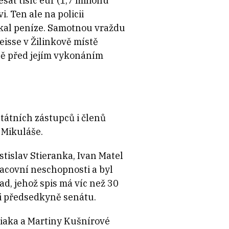
át tisíc eur (1,7 milionu
 Ten ale na policii
lákal peníze. Samotnou vraždu
eisse v Žilinkově místě
ně před jejím vykonáním
átních zástupců i členů
 Mikuláše.
stislav Stieranka, Ivan Matel
acovní neschopnosti a byl
d, jehož spis má víc než 30
ci předsedkyně senátu.
iaka a Martiny Kušnírové