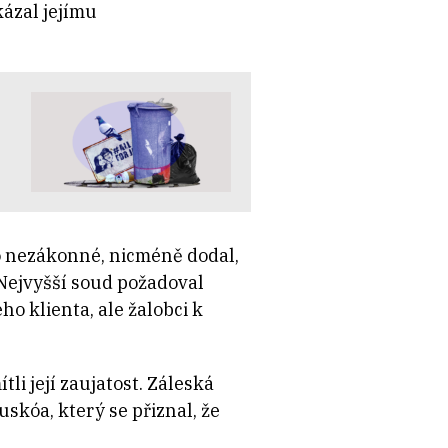
kázal jejímu
 nezákonné, nicméně dodal,
 Nejvyšší soud požadoval
ho klienta, ale žalobci k
i její zaujatost. Záleská
skóa, který se přiznal, že