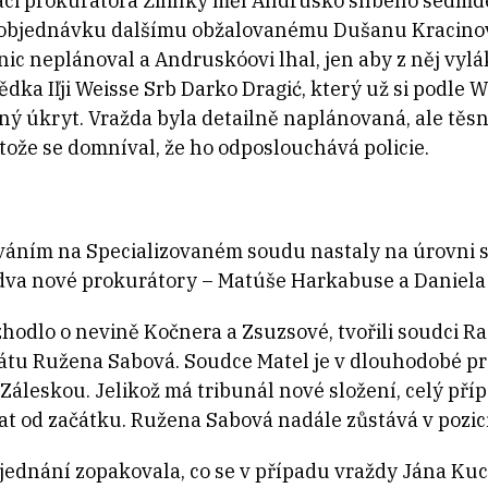
aci prokurátora Žilinky měl Andruskó slíbeno sedmdes
 objednávku dalšímu obžalovanému Dušanu Kracinovi.
 nic neplánoval a Andruskóovi lhal, jen aby z něj vy
ědka Iľji Weisse Srb
Darko Dragić, který už si podle W
ný úkryt.
Vražda byla detailně naplánovaná, ale těs
tože se domníval, že ho odposlouchává policie.
ním na Specializovaném soudu nastaly na úrovni st
dva nové prokurátory – Matúše Harkabuse a Daniela
zhodlo o nevině Kočnera a Zsuzsové, tvořili soudci Ra
tu Ružena Sabová. Soudce Matel je v dlouhodobé pr
leskou. Jelikož má tribunál nové složení, celý přípa
at od začátku. Ružena Sabová nadále zůstává v pozi
ednání zopakovala, co se v případu vraždy Jána Kuc