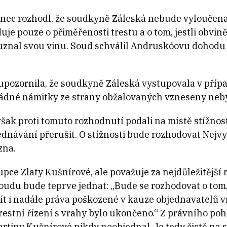
nec rozhodl, že soudkyně Záleská nebude vyloučena,
uje pouze o přiměřenosti trestu a o tom, jestli obv
 uznal svou vinu. Soud schválil Andruskóovu dohodu 
pozornila, že soudkyně Záleská vystupovala v příp
žádné námitky ze strany obžalovaných vzneseny neby
šak proti tomuto rozhodnutí podali na místě stížnos
dnávání přerušit. O stížnosti bude rozhodovat Nejvy
zna.
pce Zlaty Kušnírové, ale považuje za nejdůležitější 
oudu bude teprve jednat: „Bude se rozhodovat o tom, 
ít i nadále práva poškozené v kauze objednavatelů 
restní řízení s vrahy bylo ukončeno.“ Z právního pohle
artiny Kušnírové nikdy neobjednal. Je tedy čistě n