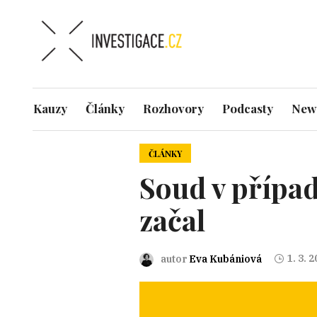
Kauzy
Články
Rozhovory
Podcasty
News
ČLÁNKY
Soud v případ
začal
1. 3. 
autor
Eva Kubániová