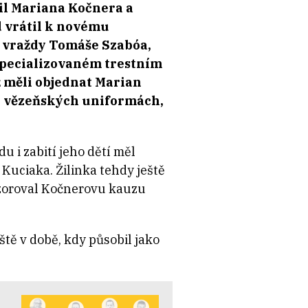
til Mariana Kočnera a
d vrátil k novému
e vraždy Tomáše Szabóa,
 Specializovaném trestním
ěž měli objednat Marian
h vězeňských uniformách,
 i zabití jeho dětí měl
Kuciaka. Žilinka tehdy ještě
ozoroval Kočnerovu kauzu
tě v době, kdy působil jako