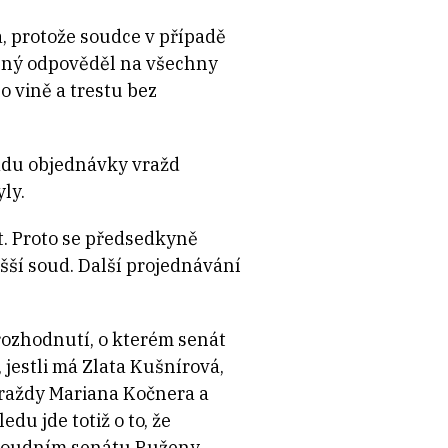
 protože soudce v případě
iněný odpověděl na všechny
o vině a trestu bez
adu objednávky vražd
ly.
t. Proto se předsedkyně
šší soud. Další projednávání
rozhodnutí, o kterém senát
jestli má Zlata Kušnírová,
vraždy Mariana Kočnera a
du jde totiž o to, že
a soudním senátu Ruženy