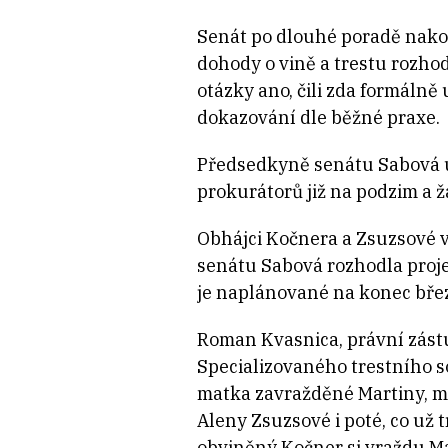
Senát po dlouhé poradě nako
dohody o vině a trestu rozhod
otázky ano, čili zda formálně
dokazování dle běžné praxe.
Předsedkyně senátu Sabová u
prokurátorů již na podzim a 
Obhájci Kočnera a Zsuzsové v
senátu Sabová rozhodla proje
je naplánované na konec bře
Roman Kvasnica, právní zástu
Specializovaného trestního s
matka zavražděné Martiny, m
Aleny Zsuzsové i poté, co už t
obviněný Kočner si vraždu M