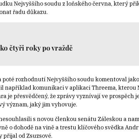
sudku Nejvyššího soudu z loňského června, který při
onat řadu důkazu.
ko čtyři roky po vraždě
 poté rozhodnutí Nejvyššího soudu komentoval jako
il například komunikaci v aplikaci Threema, kterou
ra je přesvědčený, že zprávy vyznívají ve prospěch je
vý význam, jaký jim vyhovuje.
esouhlasili s novou členkou senátu Záleskou a namítl
yně o dohodě na vině a trestu klíčového svědka Andru
 přijal od Zsuzsové.