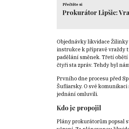
Přečtěte si
Prokurátor Lipšic: Vra
Objednávky likvidace Žilinky 
instrukce k přípravě vraždy t
padělání směnek. Třetí obětí 
čtyři sta zpráv. Tehdy byl n
Prvního dne procesu před Spe
Šufliarsky. O své komunikaci 
jednání omluvili.
Kdo je propojil
Plány prokurátorům popsal sv