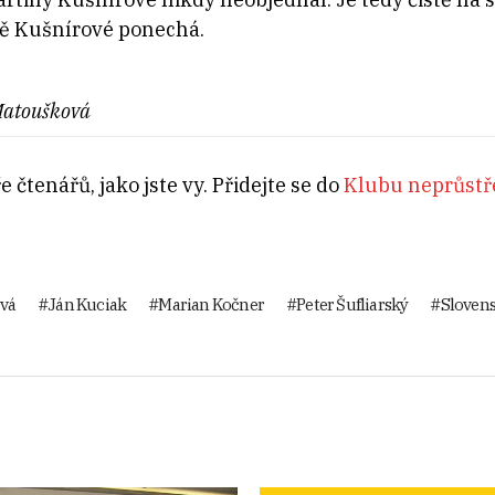
atě Kušnírové ponechá.
Matoušková
 čtenářů, jako jste vy. Přidejte se do
Klubu neprůstře
vá
Ján Kuciak
Marian Kočner
Peter Šufliarský
Sloven