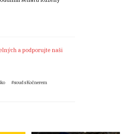
lných a podporujte naši
sko
soud s Kočnerem