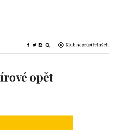
Klub neprůstřelných
írové opět