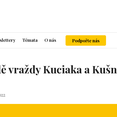
lettery
Témata
O nás
Podpořte nás
ě vraždy Kuciaka a Kušn
2022