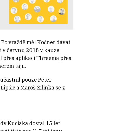
a. Po vraždě měl Kočner dávat
li v červnu 2018 v kauze
il přes aplikaci Threema přes
erem tajil.
účastnil pouze Peter
Lipšic a Maroš Žilinka se z
y Kuciaka dostal 15 let