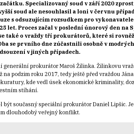
začátku. Specializovaný soud v září 2020 zpros
yšší soud ale nesouhlasil a loni v červnu přípa
pouze s odsuzujícím rozsudkem pro vykonavatel
 25 let. Proces začal v poslední únorový den na
 se také o vraždy tří prokurátorů, které si rovn
Oba se prvního dne zúčastnili osobně v modrýc
dsouzení v jiných případech.
generální prokurátor Maroš Žilinka. Žilinkovu vraždu
ž na podzim roku 2017, tedy ještě před vraždou Jána 
okuratury, kde vedl úsek ekonomické kriminality, d
estním stíhání.
být současný speciální prokurátor Daniel Lipšic. Ješ
em dlouhodobý veřejný konflikt.