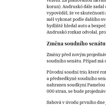
vězení. Za plánovanou likvid
korun). Andruskó dále zadal
vypověděl, že ve skutečnosti
měl vykonat podle dalšího sv
bydliště hledal auto a bezpeč
Andruskó rozkaz odvolal, pro
Změna soudního senátu
Změny před novým projednává
soudního senátu. Případ má 
Původní soudní trio, které ro
a předsedkyně soudního sená
nahrazen soudkyní Pamelou Zá
000 stran, se bude projednáv
Sabová v úvodu prvního dne j