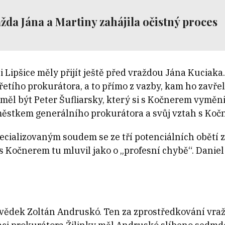
žda Jána a Martiny zahájila očistný proces
i Lipšice měly přijít ještě před vraždou Jána Kuciak
řetího prokurátora, a to přímo z vazby, kam ho zavře
měl být Peter Šufliarsky, který si s Kočnerem vyměn
áměstkem generálního prokurátora a svůj vztah s Kočn
cializovaným soudem se ze tří potenciálních obětí z
s Kočnerem tu mluvil jako o „profesní chybě“. Daniel 
ědek Zoltán Andruskó. Ten za zprostředkování vražd