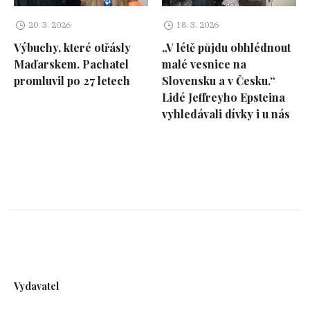
20. 3. 2026
18. 3. 2026
Výbuchy, které otřásly
„V létě půjdu obhlédnout
Maďarskem. Pachatel
malé vesnice na
promluvil po 27 letech
Slovensku a v Česku.“
Lidé Jeffreyho Epsteina
vyhledávali dívky i u nás
Vydavatel