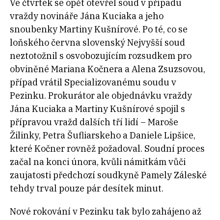
Ve čtvrtek se opět otevřel soud v případu
vraždy novináře Jána Kuciaka a jeho
snoubenky Martiny Kušnírové. Po té, co se
loňského června slovenský Nejvyšší soud
neztotožnil s osvobozujícím rozsudkem pro
obviněné Mariana Kočnera a Alena Zsuzsovou,
případ vrátil Specializovanému soudu v
Pezinku. Prokurátor ale objednávku vraždy
Jána Kuciaka a Martiny Kušnírové spojil s
přípravou vražd dalších tří lidí – Maroše
Žilinky, Petra Šufliarskeho a Daniele Lipšice,
které Kočner rovněž požadoval. Soudní proces
začal na konci února, kvůli námitkám vůči
zaujatosti předchozí soudkyně Pamely Záleské
tehdy trval pouze pár desítek minut.
Nové rokování v Pezinku tak bylo zahájeno až