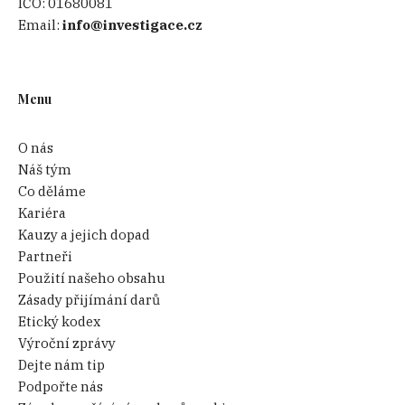
IČO:
01680081
Email:
info@investigace.cz
Menu
O nás
Náš tým
Co děláme
Kariéra
Kauzy a jejich dopad
Partneři
Použití našeho obsahu
Zásady přijímání darů
Etický kodex
Výroční zprávy
Dejte nám tip
Podpořte nás