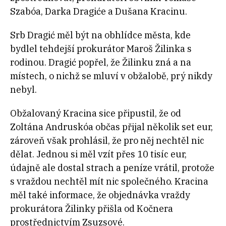
Szabóa, Darka Dragiće a Dušana Kracinu.
Srb Dragić měl být na obhlídce města, kde
bydlel tehdejší prokurátor Maroš Žilinka s
rodinou. Dragić popřel, že Žilinku zná a na
místech, o nichž se mluví v obžalobě, prý nikdy
nebyl.
Obžalovaný Kracina sice připustil, že od
Zoltána Andruskóa občas přijal několik set eur,
zároveň však prohlásil, že pro něj nechtěl nic
dělat. Jednou si měl vzít přes 10 tisíc eur,
údajně ale dostal strach a peníze vrátil, protože
s vraždou nechtěl mít nic společného. Kracina
měl také informace, že objednávka vraždy
prokurátora Žilinky přišla od Kočnera
prostřednictvím Zsuzsové.