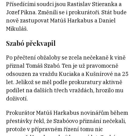
Přísedícími soudci jsou Rastislav Stieranka a
Jozef Pikna. Změnili se i prokurátoři. Stát bude
nově zastupovat Matúš Harkabus a Daniel
Mikuláš.
Szabó překvapil
Po přečtení obžaloby se zcela nečekaně k vině
přiznal Tomáš Szabó. Ten je už pravomocně
odsouzen za vraždu Kuciaka a Kušnírové na 25
let. Jelikož se měl podle prokuratury aktivně
podílet na dalších třech vraždách, hrozilo mu
doživotí.
Prokurátor Matúš Harkabus novinářům během
přestávky řekl, že Szabóovo přiznání nečekali,
protože v přípravném řízení tomu nic