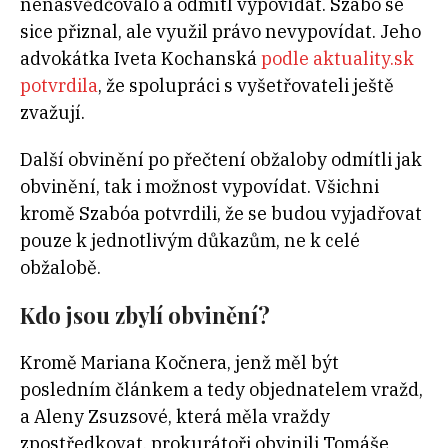
nenasvědčovalo a odmítl vypovídat. Szabó se
sice přiznal, ale využil právo nevypovídat. Jeho
advokátka Iveta Kochanská
podle aktuality.sk
potvrdila
, že spolupráci s vyšetřovateli ještě
zvažují.
Další obvinění po přečtení obžaloby odmítli jak
obvinění, tak i možnost vypovídat. Všichni
kromě Szabóa potvrdili, že se budou vyjadřovat
pouze k jednotlivým důkazům, ne k celé
obžalobě.
Kdo jsou zbylí obvinění?
Kromě Mariana Kočnera, jenž měl být
posledním článkem a tedy objednatelem vražd,
a Aleny Zsuzsové, která měla vraždy
zpostředkovat, prokurátoři obvinili Tomáše