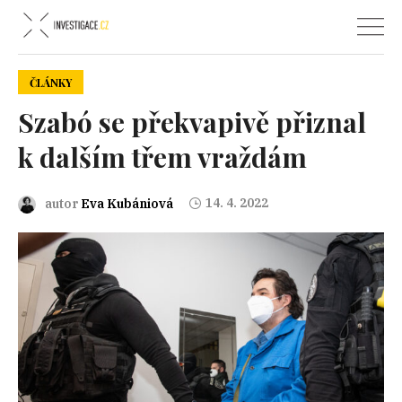
ČLÁNKY
Szabó se překvapivě přiznal
k dalším třem vraždám
14. 4. 2022
autor
Eva Kubániová