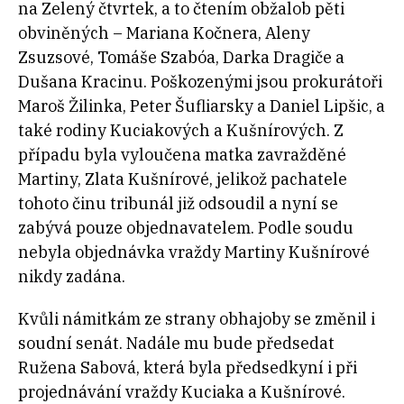
na Zelený čtvrtek, a to čtením obžalob pěti
obviněných – Mariana Kočnera, Aleny
Zsuzsové, Tomáše Szabóa, Darka Dragiče a
Dušana Kracinu. Poškozenými jsou prokurátoři
Maroš Žilinka, Peter Šufliarsky a Daniel Lipšic, a
také rodiny Kuciakových a Kušnírových. Z
případu byla vyloučena matka zavražděné
Martiny, Zlata Kušnírové, jelikož pachatele
tohoto činu tribunál již odsoudil a nyní se
zabývá pouze objednavatelem. Podle soudu
nebyla objednávka vraždy Martiny Kušnírové
nikdy zadána.
Kvůli námitkám ze strany obhajoby se změnil i
soudní senát. Nadále mu bude předsedat
Ružena Sabová, která byla předsedkyní i při
projednávání vraždy Kuciaka a Kušnírové.