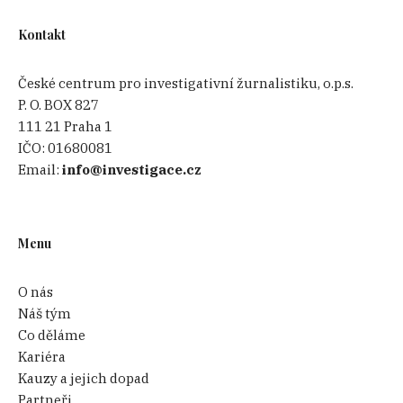
Kontakt
České centrum pro investigativní žurnalistiku, o.p.s.
P. O. BOX 827
111 21 Praha 1
IČO:
01680081
Email:
info@investigace.cz
Menu
O nás
Náš tým
Co děláme
Kariéra
Kauzy a jejich dopad
Partneři