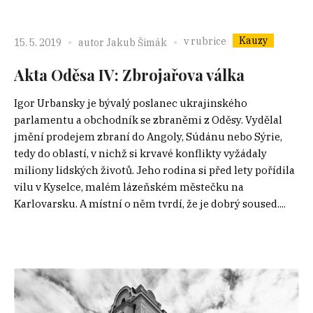
Kauzy
v rubrice
15. 5. 2019
autor
Jakub Šimák
Akta Oděsa IV: Zbrojařova válka
Igor Urbansky je bývalý poslanec ukrajinského
parlamentu a obchodník se zbraněmi z Oděsy. Vydělal
jmění prodejem zbraní do Angoly, Súdánu nebo Sýrie,
tedy do oblastí, v nichž si krvavé konflikty vyžádaly
miliony lidských životů. Jeho rodina si před lety pořídila
vilu v Kyselce, malém lázeňském městečku na
Karlovarsku. A místní o něm tvrdí, že je dobrý soused....