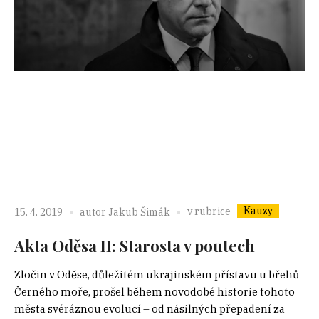
Kauzy
v rubrice
15. 4. 2019
autor
Jakub Šimák
Akta Oděsa II: Starosta v poutech
Zločin v Oděse, důležitém ukrajinském přístavu u břehů
Černého moře, prošel během novodobé historie tohoto
města svéráznou evolucí – od násilných přepadení za