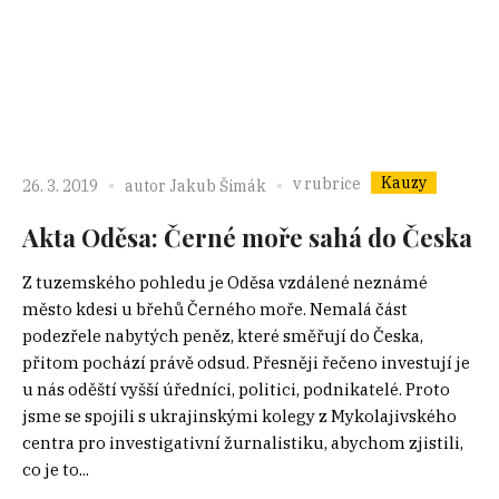
Kauzy
v rubrice
26. 3. 2019
autor
Jakub Šimák
Akta Oděsa: Černé moře sahá do Česka
Z tuzemského pohledu je Oděsa vzdálené neznámé
město kdesi u břehů Černého moře. Nemalá část
podezřele nabytých peněz, které směřují do Česka,
přitom pochází právě odsud. Přesněji řečeno investují je
u nás oděští vyšší úředníci, politici, podnikatelé. Proto
jsme se spojili s ukrajinskými kolegy z Mykolajivského
centra pro investigativní žurnalistiku, abychom zjistili,
co je to...