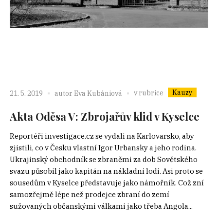
Kauzy
v rubrice
21. 5. 2019
autor
Eva Kubániová
Akta Oděsa V: Zbrojařův klid v Kyselce
Reportéři investigace.cz se vydali na Karlovarsko, aby
zjistili, co v Česku vlastní Igor Urbansky a jeho rodina.
Ukrajinský obchodník se zbraněmi za dob Sovětského
svazu působil jako kapitán na nákladní lodi. Asi proto se
sousedům v Kyselce představuje jako námořník. Což zní
samozřejmě lépe než prodejce zbraní do zemí
sužovaných občanskými válkami jako třeba Angola...