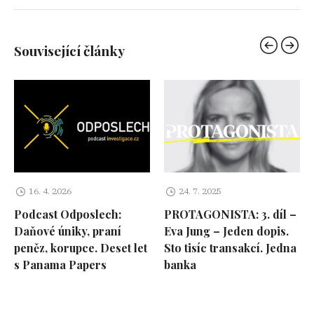
Související články
16. 4. 2026
24. 7. 2025
Podcast Odposlech:
PROTAGONISTA: 3. díl –
Daňové úniky, praní
Eva Jung – Jeden dopis.
peněz, korupce. Deset let
Sto tisíc transakcí. Jedna
s Panama Papers
banka