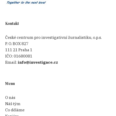
Kontakt
České centrum pro investigativní žurnalistiku, o.p.s.
P. O. BOX 827
111 21 Praha 1
IČO:
01680081
Email:
info@investigace.cz
Menu
O nás
Náš tým
Co děláme