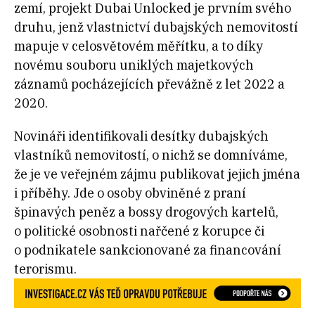
zemí, projekt Dubai Unlocked je prvním svého
druhu, jenž vlastnictví dubajských nemovitostí
mapuje v celosvětovém měřítku, a to díky
novému souboru uniklých majetkových
záznamů pocházejících převážně z let 2022 a
2020.
Novináři identifikovali desítky dubajských
vlastníků nemovitostí, o nichž se domníváme,
že je ve veřejném zájmu publikovat jejich jména
i příběhy. Jde o osoby obviněné z praní
špinavých peněz a bossy drogových kartelů,
o politické osobnosti nařčené z korupce či
o podnikatele sankcionované za financování
terorismu.