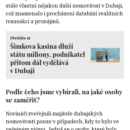
stále vlastní nějakou další nemovitost v Dubaji,
což znamenalo i procházení databází realitních
transakcí a pronájmů.
Přečtěte si
Šimkova kasina dluží
státu miliony, podnikatel
přitom dál vydělává
v Dubaji
Podle čeho jsme vybírali, na jaké osoby
se zaměřit?
Novináři zveřejnili majitele dubajských
nemovitostí pouze v případech, kdy to bylo ve
veřejném zájmu. Jedná se o osoby, které byly