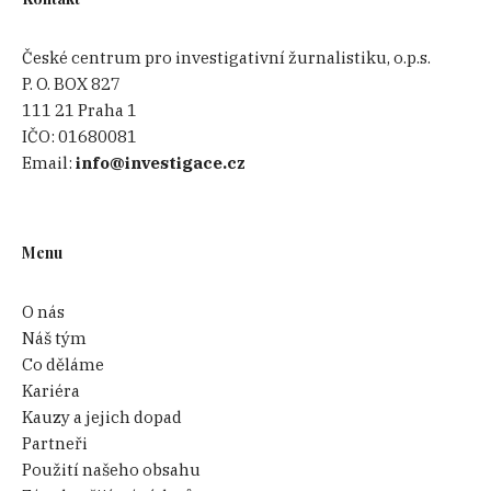
České centrum pro investigativní žurnalistiku, o.p.s.
P. O. BOX 827
111 21 Praha 1
IČO:
01680081
Email:
info@investigace.cz
Menu
O nás
Náš tým
Co děláme
Kariéra
Kauzy a jejich dopad
Partneři
Použití našeho obsahu