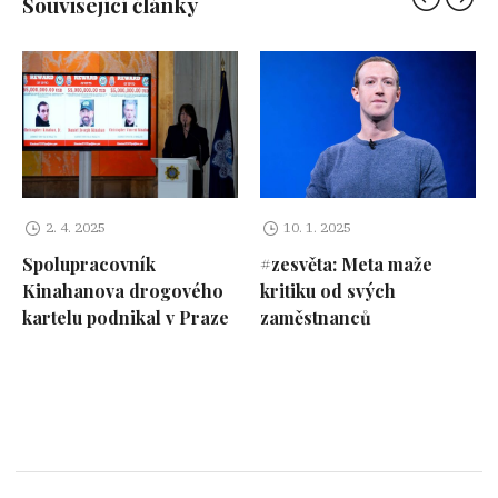
Související články
2. 4. 2025
10. 1. 2025
Spolupracovník
#zesvěta: Meta maže
Kinahanova drogového
kritiku od svých
kartelu podnikal v Praze
zaměstnanců