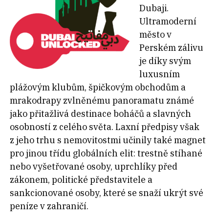
Dubaji.
Ultramoderní
město v
Perském zálivu
je díky svým
luxusním
plážovým klubům, špičkovým obchodům a
mrakodrapy zvlněnému panoramatu známé
jako přitažlivá destinace boháčů a slavných
osobností z celého světa. Laxní předpisy však
z jeho trhu s nemovitostmi učinily také magnet
pro jinou třídu globálních elit: trestně stíhané
nebo vyšetřované osoby, uprchlíky před
zákonem, politické představitele a
sankcionované osoby, které se snaží ukrýt své
peníze v zahraničí.