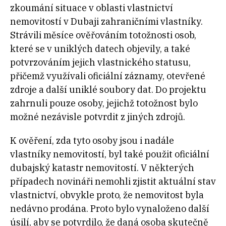
zkoumání situace v oblasti vlastnictví
nemovitostí v Dubaji zahraničními vlastníky.
Strávili měsíce ověřováním totožnosti osob,
které se v uniklých datech objevily, a také
potvrzováním jejich vlastnického statusu,
přičemž využívali oficiální záznamy, otevřené
zdroje a další uniklé soubory dat. Do projektu
zahrnuli pouze osoby, jejichž totožnost bylo
možné nezávisle potvrdit z jiných zdrojů.
K ověření, zda tyto osoby jsou i nadále
vlastníky nemovitostí, byl také použit oficiální
dubajský katastr nemovitostí. V některých
případech novináři nemohli zjistit aktuální stav
vlastnictví, obvykle proto, že nemovitost byla
nedávno prodána. Proto bylo vynaloženo další
úsilí, aby se potvrdilo, že daná osoba skutečně