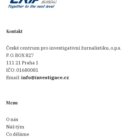
Kontakt
České centrum pro investigativní žurnalistiku, o.p.s.
P. O. BOX 827
111 21 Praha 1
IČO:
01680081
Email:
info@investigace.cz
Menu
O nás
Náš tým
Co děláme