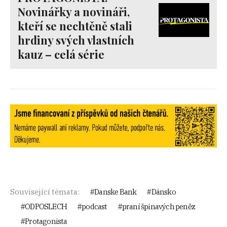
Novinářky a novináři,
kteří se nechtěně stali
hrdiny svých vlastních
kauz – celá série
Související témata:
Danske Bank
Dánsko
ODPOSLECH
podcast
praní špinavých peněz
Protagonista