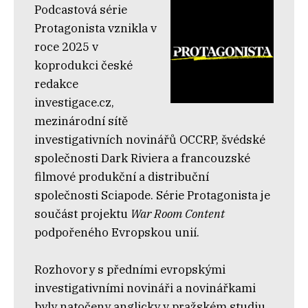
Podcastová série
Protagonista vznikla v
roce 2025 v
koprodukci české
redakce
investigace.cz,
mezinárodní sítě
investigativních novinářů OCCRP, švédské
společnosti Dark Riviera a francouzské
filmové produkční a distribuční
společnosti Sciapode. Série Protagonista je
součást projektu
War Room Content
podpořeného Evropskou unií.
Rozhovory s předními evropskými
investigativními novináři a novinářkami
byly natočeny anglicky v pražském studiu