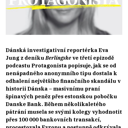
Dánská investigativní reportérka Eva
Jung z deníku
Berlingske
ve třetí epizodě
podcastu Protagonista popisuje, jak se od
nenápadného anonymního tipu dostala k
odhalení největšího finančního skandálu v
historii Dánska – masivnímu praní
špinavých peněz přes estonskou pobočku
Danske Bank. Během několikaletého
pátrání musela se svými kolegy vyhodnotit
přes 100 000 bankovních transakcí,
procestovala Evropu a postupně odkrývala