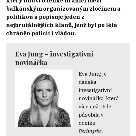
který mluví o tenké hranici mezi
balkánským organizovaným zločinem a
politikou a popisuje jeden z
nejbrutálnějších klanů, jenž byl po léta
chráněn policií i vládou.
Eva Jung – investigativní
novinářka
Eva Jung je
dánská
investigativní
novinářka, která
více než 15 let
působila v
deníku
Berlingske
.