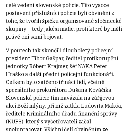
celé vedení slovenské policie. Tito vysoce
postavení příslušníci policie byli obviněni z
toho, že tvořili špičku organizované zločinecké
skupiny – tedy jakési mafie, proti které by měli
právě oni sami bojovat.
V poutech tak skončili dlouholetý policejní
prezident Tibor Gašpar, ředitel protikorupční
jednotky Róbert Krajmer, šéf NAKA Peter
Hraško a další přední policejní funkcionáři.
Celkem bylo zatčeno třináct lidí, včetně
speciálního prokurátora Dušana Kováčika.
Slovenská policie tím navázala na zářijovou
akci Boží mlýny, při níž zatkla Ľudovíta Makóa,
ředitele Kriminálního úřadu finanční správy
(KUFS), který s vyšetřovateli začal
spolupracovat. Všichni čelí obviněním ze