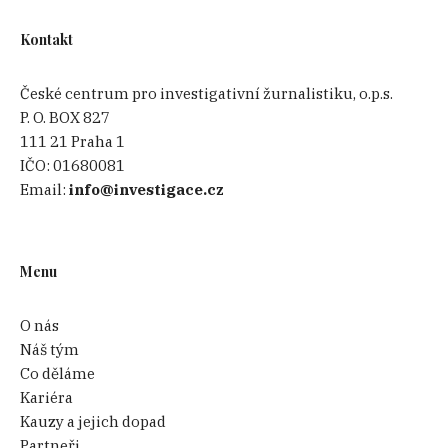
Kontakt
České centrum pro investigativní žurnalistiku, o.p.s.
P. O. BOX 827
111 21 Praha 1
IČO:
01680081
Email:
info@investigace.cz
Menu
O nás
Náš tým
Co děláme
Kariéra
Kauzy a jejich dopad
Partneři