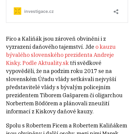
Fico a Kaliňák jsou zároveň obviněni i z
vyzrazení daňového tajemství. Jde
o kauzu
bývalého slovenského prezidenta Andreje
Kisky
.
Podle Aktuality.sk
tři svědkové
vypověděli, že na podzim roku 2017 se na
slovenském Úřadu vlády setkávali nejvyšší
představitelé vlády s bývalým policejním
prezidentem Tiborem Gašparem či oligarchou
Norbertem Bödörem a plánovali zneužití
informací z Kiskovy daňové kauzy.
Spolu s Robertem Ficem a Robertem Kaliňákem
jsou obviněny i další osoby, mezi nimi Marek