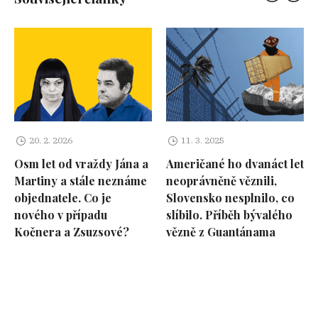
20. 2. 2026
11. 3. 2025
Osm let od vraždy Jána a
Američané ho dvanáct let
Martiny a stále neznáme
neoprávněně věznili,
objednatele. Co je
Slovensko nesplnilo, co
nového v případu
slíbilo. Příběh bývalého
Kočnera a Zsuzsové?
vězně z Guantánama