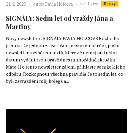
Kauzy
v rubrice
21. 2. 2025
autor
Pavla Holcová
SIGNÁLY: Sedm let od vraždy Jána a
Martiny
Nový newsletter: SIGNÁLY PAVLY HOLCOVÉ Rozhodla
jsem se, že jednou za čas, Vám, našim čtenářům, pošlu
newsletter s výběrem textů, které ač nemají aktuální
datum vydání, jsou právě dnes mimořádně aktuální.
Máte-li o tento newsletter zájem, přihlaste se níže k jeho
odběru. Rozkopnout všechna pravidla Je to sedm let, co
byli zavražděni můj kolega a...