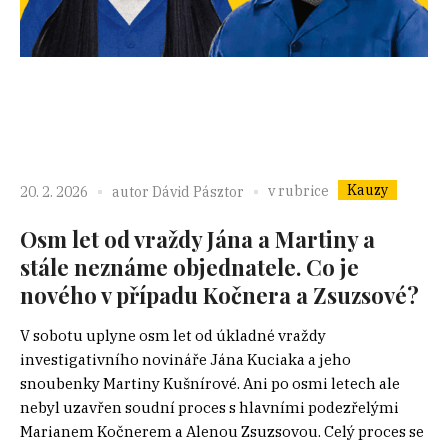
Kauzy
v rubrice
20. 2. 2026
autor
Dávid Pásztor
Osm let od vraždy Jána a Martiny a
stále neznáme objednatele. Co je
nového v případu Kočnera a Zsuzsové?
V sobotu uplyne osm let od úkladné vraždy
investigativního novináře Jána Kuciaka a jeho
snoubenky Martiny Kušnírové. Ani po osmi letech ale
nebyl uzavřen soudní proces s hlavními podezřelými
Marianem Kočnerem a Alenou Zsuzsovou. Celý proces se