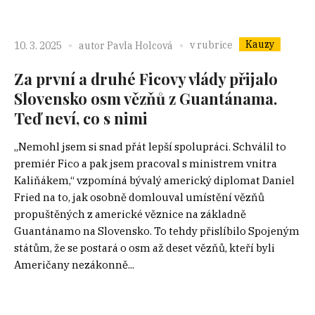
Kauzy
v rubrice
10. 3. 2025
autor
Pavla Holcová
Za první a druhé Ficovy vlády přijalo
Slovensko osm vězňů z Guantánama.
Teď neví, co s nimi
„Nemohl jsem si snad přát lepší spolupráci. Schválil to
premiér Fico a pak jsem pracoval s ministrem vnitra
Kaliňákem,“ vzpomíná bývalý americký diplomat Daniel
Fried na to, jak osobně domlouval umístění vězňů
propuštěných z americké věznice na základně
Guantánamo na Slovensko. To tehdy přislíbilo Spojeným
státům, že se postará o osm až deset vězňů, kteří byli
Američany nezákonně...