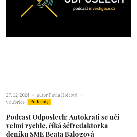
27. 12. 2024
autor
Pavla Holcová
Podcasty
v rubrice
Podcast Odposlech: Autokrati se učí
velmi rychle, říká šéfredaktorka
deníku SME Beata Balogová