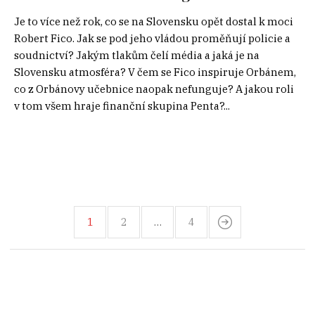
Je to více než rok, co se na Slovensku opět dostal k moci
Robert Fico. Jak se pod jeho vládou proměňují policie a
soudnictví? Jakým tlakům čelí média a jaká je na
Slovensku atmosféra? V čem se Fico inspiruje Orbánem,
co z Orbánovy učebnice naopak nefunguje? A jakou roli
v tom všem hraje finanční skupina Penta?...
1
2
…
4