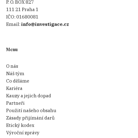
P. O. BOX 827
111 21 Praha 1
IČO:
01680081
Email:
info@investigace.cz
Menu
O nás
Náš tým
Co děláme
Kariéra
Kauzy a jejich dopad
Partneři
Použití našeho obsahu
Zásady přijímání darů
Etický kodex
Výroční zprávy