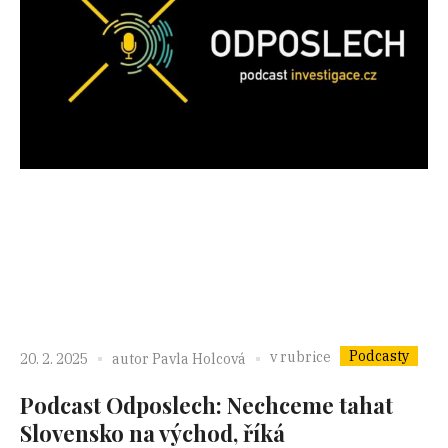
Podcasty
v rubrice
20. 2. 2025
autor
Pavla Holcová
Podcast Odposlech: Nechceme tahat
Slovensko na východ, říká