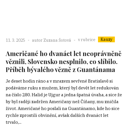
Kauzy
v rubrice
11. 3. 2025
autor
Zuzana Šotová
Američané ho dvanáct let neoprávněně
věznili, Slovensko nesplnilo, co slíbilo.
Příběh bývalého vězně z Guantánama
Je deset hodin ráno a v mrazem sevřené Bratislavě si
podáváme ruku s mužem, který byl devět let redukován
na číslo 280. Halid je Ujgur a jedna špatná úvaha, a sice že
by byl raději zadržen Američany než Číňany, mu zničila
život. Američané ho poslali na Guantánamo, kde ho sice
rychle zprostili obvinění, avšak dalších dvanáct let
trvalo,...