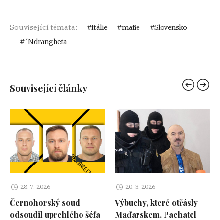
Související témata:
Itálie
mafie
Slovensko
´Ndrangheta
Související články
28. 7. 2026
20. 3. 2026
Černohorský soud
Výbuchy, které otřásly
odsoudil uprchlého šéfa
Maďarskem. Pachatel