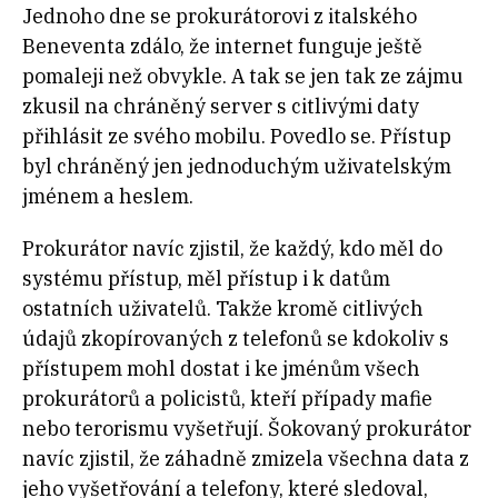
Jednoho dne se prokurátorovi z italského
Beneventa zdálo, že internet funguje ještě
pomaleji než obvykle. A tak se jen tak ze zájmu
zkusil na chráněný server s citlivými daty
přihlásit ze svého mobilu. Povedlo se. Přístup
byl chráněný jen jednoduchým uživatelským
jménem a heslem.
Prokurátor navíc zjistil, že každý, kdo měl do
systému přístup, měl přístup i k datům
ostatních uživatelů. Takže kromě citlivých
údajů zkopírovaných z telefonů se kdokoliv s
přístupem mohl dostat i ke jménům všech
prokurátorů a policistů, kteří případy mafie
nebo terorismu vyšetřují. Šokovaný prokurátor
navíc zjistil, že záhadně zmizela všechna data z
jeho vyšetřování a telefony, které sledoval,