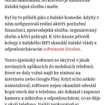
obřím skandálem, do kterého je namočená
italská tajná služba i mafie.
Byl by to příběh jako z italské komedie, kdyby v
něm nefigurovali reální aktéři: pochybní
finančníci, zpravodajská služba, organizovaný
zločin a křiví policajti. K této kauze přivedl
kolegy z italského IRPI skandál italské vlády s
odposlouchávacím
softwarem Exodus
.
Tento špiónský software se skrýval v jinak
nevinných aplikacích do mobilních telefonů,
které se daly volně najít ke stažení na
internetu nebo Google Play. Když si ho někdo
nainstaloval, software nejen okamžitě odeslal
kopii všech dat z telefonu, ale dokázal i zapnout
kameru a mikrofon a odposlouchávat, co se děje
v okolí telefonu. Italští prokurátoři si