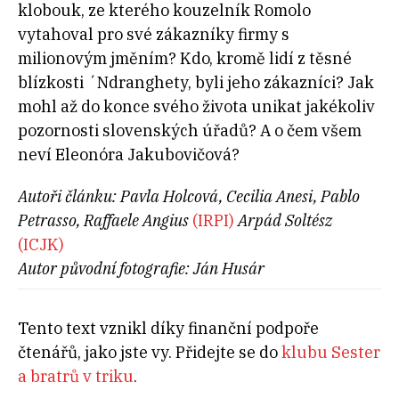
klobouk, ze kterého kouzelník Romolo
vytahoval pro své zákazníky firmy s
milionovým jměním? Kdo, kromě lidí z těsné
blízkosti ´Ndranghety, byli jeho zákazníci? Jak
mohl až do konce svého života unikat jakékoliv
pozornosti slovenských úřadů? A o čem všem
neví Eleonóra Jakubovičová?
Autoři článku: Pavla Holcová,
Cecilia Anesi, Pablo
Petrasso, Raffaele Angius
(IRPI)
Arpád Soltész
(ICJK)
Autor původní fotografie: Ján Husár
Tento text vznikl díky finanční podpoře
čtenářů, jako jste vy. Přidejte se do
klubu Sester
a bratrů v triku
.