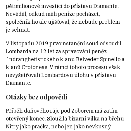
pětimilionové investici do přístavu Diamante.
Nevěděl, odkud měli peníze pocházet,
společník ho ale ujišťoval, že nebude problém
je sehnat.
V listopadu 2019 prvoinstanční soud odsoudil
Lombarda na 12 let za spravování peněz
´ndranghetistického klanu Belveder Spinello a
klanů Crotonese. V rámci tohoto procesu však
nevyšetřovali Lombardovu úlohu v přístavu
Diamante.
Otázky bez odpovědí
Příběh daňového ráje pod Zoborem má zatím
otevřený konec. Sloužila bizarní vilka na břehu
Nitry jako pračka, nebo jen jako nevkusný