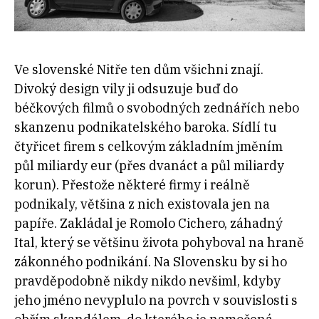
Ve slovenské Nitře ten dům všichni znají.
Divoký design vily ji odsuzuje buď do
béčkových filmů o svobodných zednářích nebo
skanzenu podnikatelského baroka. Sídlí tu
čtyřicet firem s celkovým základním jměním
půl miliardy eur (přes dvanáct a půl miliardy
korun). Přestože některé firmy i reálně
podnikaly, většina z nich existovala jen na
papíře. Zakládal je Romolo Cichero, záhadný
Ital, který se většinu života pohyboval na hraně
zákonného podnikání. Na Slovensku by si ho
pravděpodobně nikdy nikdo nevšiml, kdyby
jeho jméno nevyplulo na povrch v souvislosti s