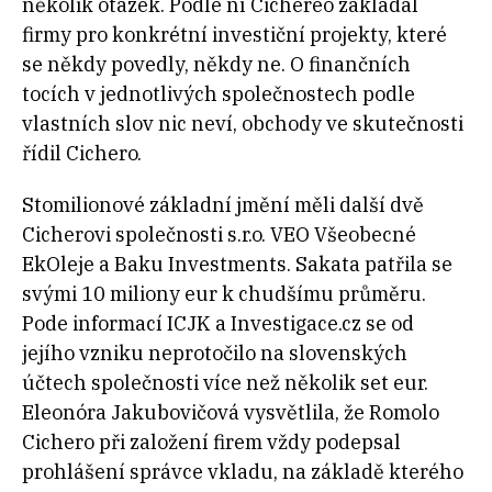
několik otázek. Podle ní Cichereo zakládal
firmy pro konkrétní investiční projekty, které
se někdy povedly, někdy ne. O finančních
tocích v jednotlivých společnostech podle
vlastních slov nic neví, obchody ve skutečnosti
řídil Cichero.
Stomilionové základní jmění měli další dvě
Cicherovi společnosti s.r.o. VEO Všeobecné
EkOleje a Baku Investments. Sakata patřila se
svými 10 miliony eur k chudšímu průměru.
Pode informací ICJK a Investigace.cz se od
jejího vzniku neprotočilo na slovenských
účtech společnosti více než několik set eur.
Eleonóra Jakubovičová vysvětlila, že Romolo
Cichero při založení firem vždy podepsal
prohlášení správce vkladu, na základě kterého