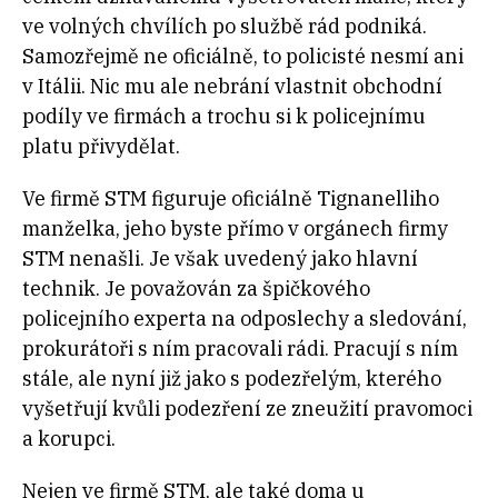
ve volných chvílích po službě rád podniká.
Samozřejmě ne oficiálně, to policisté nesmí ani
v Itálii. Nic mu ale nebrání vlastnit obchodní
podíly ve firmách a trochu si k policejnímu
platu přivydělat.
Ve firmě STM figuruje oficiálně Tignanelliho
manželka, jeho byste přímo v orgánech firmy
STM nenašli. Je však uvedený jako hlavní
technik. Je považován za špičkového
policejního experta na odposlechy a sledování,
prokurátoři s ním pracovali rádi. Pracují s ním
stále, ale nyní již jako s podezřelým, kterého
vyšetřují kvůli podezření ze zneužití pravomoci
a korupci.
Nejen ve firmě STM, ale také doma u