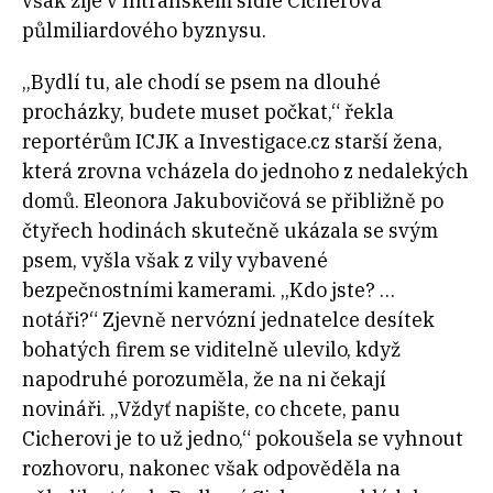
však žije v nitranském sídle Cicherova
půlmiliardového byznysu.
„Bydlí tu, ale chodí se psem na dlouhé
procházky, budete muset počkat,“ řekla
reportérům ICJK a Investigace.cz starší žena,
která zrovna vcházela do jednoho z nedalekých
domů. Eleonora Jakubovičová se přibližně po
čtyřech hodinách skutečně ukázala se svým
psem, vyšla však z vily vybavené
bezpečnostními kamerami. „Kdo jste? …
notáři?“ Zjevně nervózní jednatelce desítek
bohatých firem se viditelně ulevilo, když
napodruhé porozuměla, že na ni čekají
novináři. „Vždyť napište, co chcete, panu
Cicherovi je to už jedno,“ pokoušela se vyhnout
rozhovoru, nakonec však odpověděla na