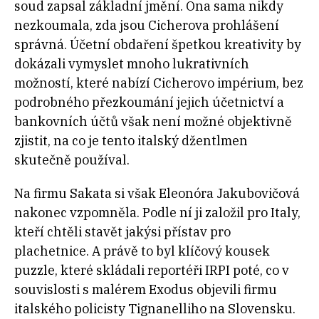
soud zapsal základní jmění. Ona sama nikdy
nezkoumala, zda jsou Cicherova prohlášení
správná. Účetní obdaření špetkou kreativity by
dokázali vymyslet mnoho lukrativních
možností, které nabízí Cicherovo impérium, bez
podrobného přezkoumání jejich účetnictví a
bankovních účtů však není možné objektivně
zjistit, na co je tento italský džentlmen
skutečně používal.
Na firmu Sakata si však Eleonóra Jakubovičová
nakonec vzpomněla. Podle ní ji založil pro Italy,
kteří chtěli stavět jakýsi přístav pro
plachetnice. A právě to byl klíčový kousek
puzzle, které skládali reportéři IRPI poté, co v
souvislosti s malérem Exodus objevili firmu
italského policisty Tignanelliho na Slovensku.