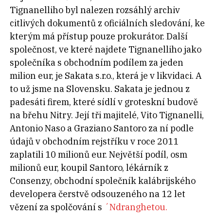
Tignanelliho byl nalezen rozsáhlý archiv
citlivých dokumentů z oficiálních sledování, ke
kterým má přístup pouze prokurátor. Další
společnost, ve které najdete Tignanelliho jako
společníka s obchodním podílem za jeden
milion eur, je Sakata s.r.o., která je v likvidaci. A
to už jsme na Slovensku. Sakata je jednou z
padesáti firem, které sídlí v groteskní budově
na břehu Nitry. Její tři majitelé, Vito Tignanelli,
Antonio Naso a Graziano Santoro za ní podle
údajů v obchodním rejstříku v roce 2011
zaplatili 10 milionů eur. Největší podíl, osm
milionů eur, koupil Santoro, lékárník z
Consenzy, obchodní společník kalábrijského
developera čerstvě odsouzeného na 12 let
vězení za spolčování s
´Ndranghetou.