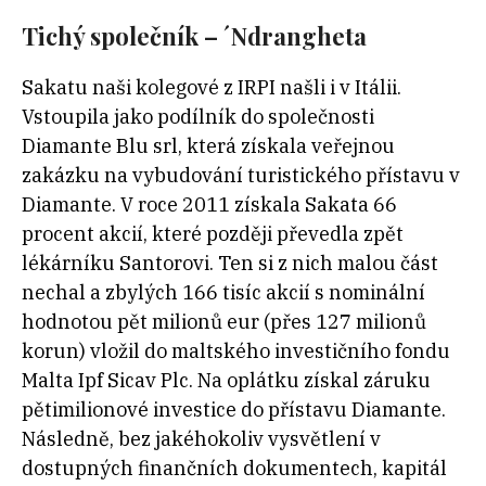
Tichý společník – ´Ndrangheta
Sakatu naši kolegové z IRPI našli i v Itálii.
Vstoupila jako podílník do společnosti
Diamante Blu srl, která získala veřejnou
zakázku na vybudování turistického přístavu v
Diamante. V roce 2011 získala Sakata 66
procent akcií, které později převedla zpět
lékárníku Santorovi. Ten si z nich malou část
nechal a zbylých 166 tisíc akcií s nominální
hodnotou pět milionů eur (přes 127 milionů
korun) vložil do maltského investičního fondu
Malta Ipf Sicav Plc. Na oplátku získal záruku
pětimilionové investice do přístavu Diamante.
Následně, bez jakéhokoliv vysvětlení v
dostupných finančních dokumentech, kapitál