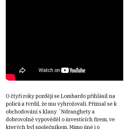
O čtyři roky později se Lombardo přihlásil na
policii a tvrdil, že mu vyhrožovali. Přiznal se k
obchodování s klany ´Ndranghety a
dobrovolně vypověděl o investicích firem, ve
kterých byl společníkem. Mimo jiné i o