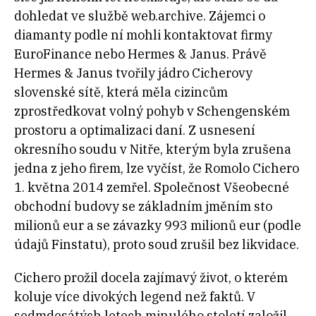
dohledat ve službě web.archive. Zájemci o
diamanty podle ní mohli kontaktovat firmy
EuroFinance nebo Hermes & Janus. Právě
Hermes & Janus tvořily jádro Cicherovy
slovenské sítě, která měla cizincům
zprostředkovat volný pohyb v Schengenském
prostoru a optimalizaci daní. Z usnesení
okresního soudu v Nitře, kterým byla zrušena
jedna z jeho firem, lze vyčíst, že Romolo Cichero
1. května 2014 zemřel. Společnost Všeobecné
obchodní budovy se základním jměním sto
milionů eur a se závazky 993 milionů eur (podle
údajů Finstatu), proto soud zrušil bez likvidace.
Cichero prožil docela zajímavý život, o kterém
koluje více divokých legend než faktů. V
sedmdesátých letech minulého století založil