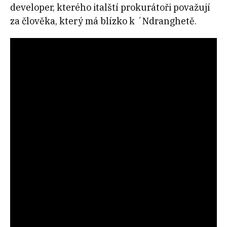
developer, kterého italští prokurátoři považují
za člověka, který má blízko k ´Ndranghetě.