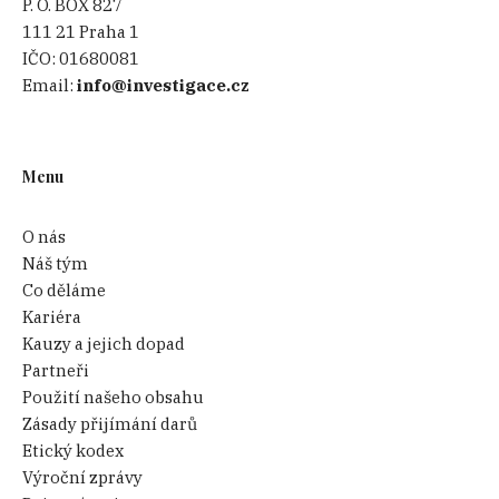
P. O. BOX 827
111 21 Praha 1
IČO:
01680081
Email:
info@investigace.cz
Menu
O nás
Náš tým
Co děláme
Kariéra
Kauzy a jejich dopad
Partneři
Použití našeho obsahu
Zásady přijímání darů
Etický kodex
Výroční zprávy