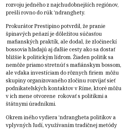
rozvoju jedného z najchudobnejších regiónov,
prešli rovno do rúk ‘ndranghety.
Prokurátor Prestipino potvrdil, že pranie
špinavých peňazí je dôležitou súčasťou
mafianských praktík, ale dodal, že zločineckí
bossovia hľadajú aj ďaľšie cesty ako sa dostať
bližšie k politickým lídrom. Žiaden politik sa
nemôže priamo stretnúť s mafiánskym bossom,
ale vďaka investíciam do rôznych firiem môžu
skupiny organizovaného zločinu rozvíjať sieť
podnikateľských kontaktov v Ríme, ktoré môžu
v ich mene otvorene rokovať s politikmi a
štátnymi úradníkmi.
Okrem iného vydiera ‘ndrangheta politikov a
vplyvných ľudí, využívaním tradičnej metódy