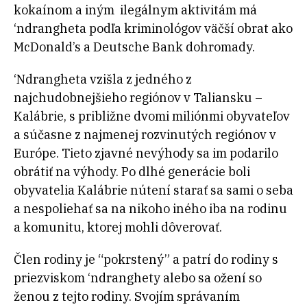
kokaínom a iným ilegálnym aktivitám má
‘ndrangheta podľa kriminológov väčší obrat ako
McDonald’s a Deutsche Bank dohromady.
‘Ndrangheta vzišla z jedného z
najchudobnejšieho regiónov v Taliansku –
Kalábrie, s približne dvomi miliónmi obyvateľov
a súčasne z najmenej rozvinutých regiónov v
Európe. Tieto zjavné nevýhody sa im podarilo
obrátiť na výhody. Po dlhé generácie boli
obyvatelia Kalábrie nútení starať sa sami o seba
a nespoliehať sa na nikoho iného iba na rodinu
a komunitu, ktorej mohli dôverovať.
Člen rodiny je “pokrstený” a patrí do rodiny s
priezviskom ‘ndranghety alebo sa ožení so
ženou z tejto rodiny. Svojím správaním