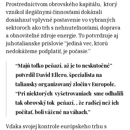
Prostredníctvom obrovského kapitálu, ktorý
vznikol ilegálnymi činnosťami dokázali
dosiahnuť vplyvné postavenie vo vybraných
sektoroch ako trh s nehnuteľnosťami, doprava
a obnoviteľné zdroje energie. To potvrdzuje aj
juhotalianske príslovie “jediná vec, ktorú
nedokážeme podplatiť, je počasie.”
“Majú toľko peňazí, až je to neskutočné”
potvrdil David Ellero, špecialista na
taliansky organizovaný zločin v Europole.
“Pri niektorých vyšetrovaniach sme odhalili
tak obrovský tok peňazí, , že radšej než ich
počítať, boli vážené na váhach.”
Vďaka svojej kontrole európskeho trhu s