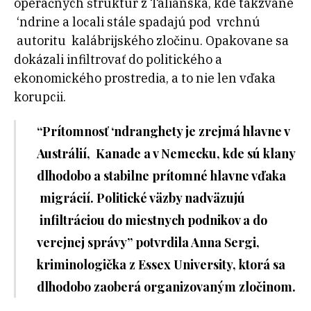
operačných štruktúr z Talianska, kde takzvané
‘ndrine a locali stále spadajú pod vrchnú
autoritu kalábrijského zločinu. Opakovane sa
dokázali infiltrovať do politického a
ekonomického prostredia, a to nie len vďaka
korupcii.
“Prítomnosť ‘ndranghety je zrejmá hlavne v
Austrálií, Kanade a v Nemecku, kde sú klany
dlhodobo a stabilne prítomné hlavne vďaka
migrácií. Politické väzby nadväzujú
infiltráciou do miestnych podnikov a do
verejnej správy” potvrdila Anna Sergi,
kriminologička z Essex University, ktorá sa
dlhodobo zaoberá organizovaným zločinom.