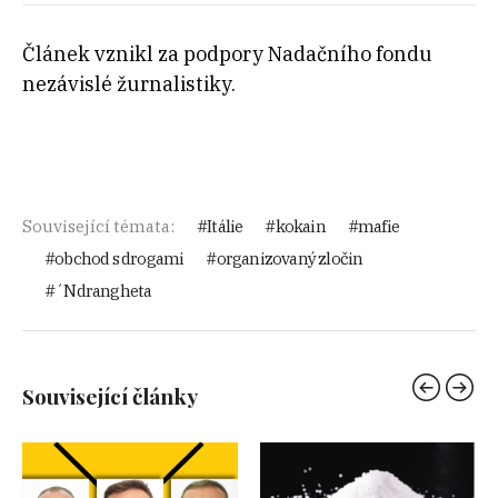
Článek vznikl za podpory Nadačního fondu
nezávislé žurnalistiky.
Související témata:
Itálie
kokain
mafie
obchod s drogami
organizovaný zločin
´Ndrangheta
Související články