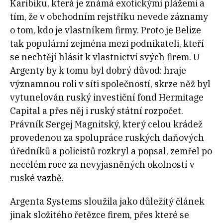
Karibiku, která je známá exotickými plážemi a
tím, že v obchodním rejstříku nevede záznamy
o tom, kdo je vlastníkem firmy. Proto je Belize
tak populární zejména mezi podnikateli, kteří
se nechtějí hlásit k vlastnictví svých firem. U
Argenty by k tomu byl dobrý důvod: hraje
významnou roli v síti společností, skrze něž byl
vytunelován ruský investiční fond Hermitage
Capital a přes něj i ruský státní rozpočet.
Právník Sergej Magnitský, který celou krádež
provedenou za spolupráce ruských daňových
úředníků a policistů rozkryl a popsal, zemřel po
necelém roce za nevyjasněných okolností v
ruské vazbě.
Argenta Systems sloužila jako důležitý článek
jinak složitého řetězce firem, přes které se