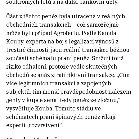
soukromých letů a na další bankovní účty.
Část z těchto peněz byla utracena v reálných
obchodních transakcích – což samozřejmě
může být i případ Agrofertu. Podle Kamila
Kouby, experta na boj s legalizací výnosů z
trestné činnosti, jsou reálné transakce běžnou
součástí schématu praní peněz. Snižují totiž
riziko odhalení, protože vedle skutečných
obchodů se snáz ztratí fiktivní transakce. „Čím
více legitimních transakcí a zapojených
subjektů, tím menší pravděpodobnost nalezení
‚jehly v kupce sena’, tedy peněz ze zločinu,“
vysvětluje Kouba. Tomuto stádiu ve
schématech praní špinavých peněz říkají
experti „rozvrstvení“.