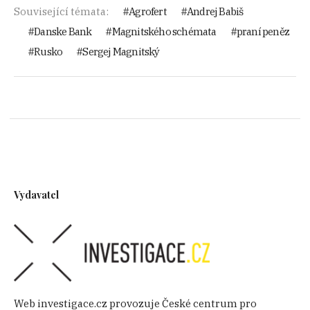
Související témata:
Agrofert
Andrej Babiš
Danske Bank
Magnitského schémata
praní peněz
Rusko
Sergej Magnitský
Vydavatel
Web investigace.cz provozuje České centrum pro