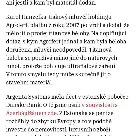
ani jestli a kam byl materiál dodán.
Karel Hanzelka, tiskový mluvčí holdingu
Agrofert, platbu z roku 2007 potvrdil a dodal, že
mělo jít o prodej titanové běloby. Na doplňující
dotaz, s kým Agrofert jednal a kam byla běloba
doručena, mluvčí neodpověděl. Titanová
běloba se používá mimo jiné do nátěrových
hmot, protože pohlcuje ultrafialové záření.
V tomto smyslu tedy může skutečně jít o
stavební materiál.
Argenta Systems měla účet v estonské pobočce
Danske Bank. O té jsme psali
v souvislosti s
Ázerbájdžánem zde
. Z Estonska se peníze
rozběhly do zbytku Evropy, a to v podobě
investic do nemovitostí, luxusního zboží,