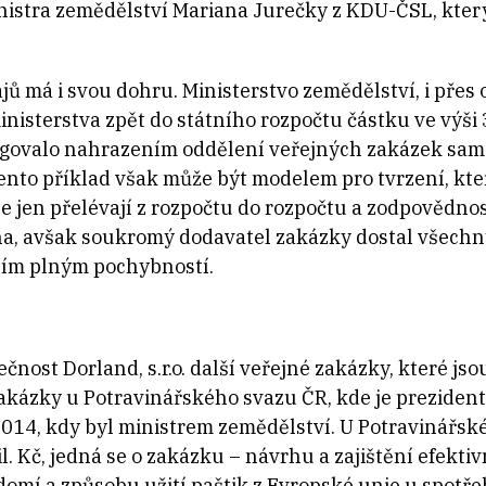
nistra zemědělství Mariana Jurečky z KDU-ČSL, který 
ů má i svou dohru. Ministerstvo zemědělství, i přes
ministerstva zpět do státního rozpočtu částku ve výši
reagovalo nahrazením oddělení veřejných zakázek sa
ento příklad však může být modelem pro tvrzení, kt
e jen přelévají z rozpočtu do rozpočtu a zodpovědnos
a, avšak soukromý dodavatel zakázky dostal všechny
ním plným pochybností.
čnost Dorland, s.r.o. další veřejné zakázky, které js
zakázky u Potravinářského svazu ČR, kde je preziden
014, kdy byl ministrem zemědělství. U Potravinářsk
l. Kč, jedná se o zakázku – návrhu a zajištění efek
domí a způsobu užití paštik z Evropské unie u spotře