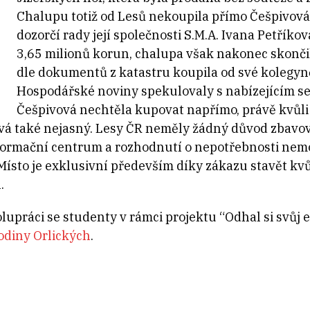
Chalupu totiž od Lesů nekoupila přímo Češpivová
dozorčí rady její společnosti S.M.A. Ivana Petříkov
3,65 milionů korun, chalupa však nakonec skončil
dle dokumentů z katastru koupila od své kolegyně
Hospodářské noviny spekulovaly s nabízejícím se
Češpivová nechtěla kupovat napřímo, právě kvůli j
ává také nejasný. Lesy ČR neměly žádný důvod zbavova
nformační centrum a rozhodnutí o nepotřebnosti nemov
. Místo je exklusivní především díky zákazu stavět kvů
.
lupráci se studenty v rámci projektu “Odhal si svůj
odiny Orlických
.