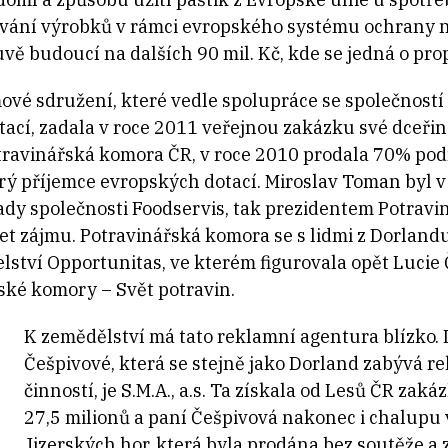
vání výrobků v rámci evropského systému ochrany n
 budoucí na dalších 90 mil. Kč, kde se jedná o prop
ové sdružení, které vedle spolupráce se společností
ací, zadala v roce 2011 veřejnou zakázku své dceřiné 
travinářská komora ČR, v roce 2010 prodala 70% podíl
drý příjemce evropských dotací. Miroslav Toman byl 
ady společnosti Foodservis, tak prezidentem Potravi
řet zájmu. Potravinářská komora se s lidmi z Dorland
lství Opportunitas, ve kterém figurovala opět Lucie 
řské komory – Svět potravin.
K zemědělství má tato reklamní agentura blízko. 
Češpivové, která se stejně jako Dorland zabývá 
činností, je S.M.A., a.s. Ta získala od Lesů ČR za
27,5 milionů a paní Češpivová nakonec i chalupu v
Jizerských hor, která byla prodána bez soutěže a 