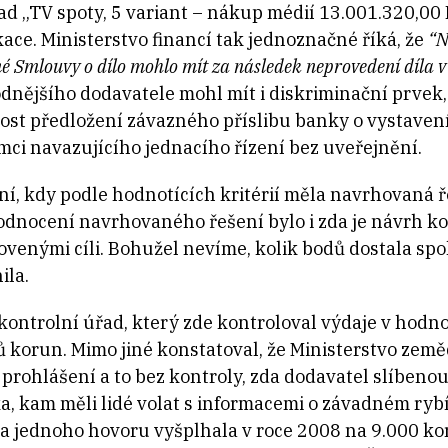
lad „TV spoty, 5 variant – nákup médií 13.001.320,00
ace. Ministerstvo financí tak jednoznačné říká, že
“N
né Smlouvy o dílo mohlo mít za následek neprovedení díla
dnějšího dodavatele mohl mít i diskriminační prvek,
ost předložení závazného příslibu banky o vystavení
mci navazujícího jednacího řízení bez uveřejnění.
ní, kdy podle hodnotících kritérií měla navrhovaná 
dnocení navrhovaného řešení bylo i zda je návrh ko
venými cíli. Bohužel nevíme, kolik bodů dostala spo
ila.
 kontrolní úřad, který zde kontroloval výdaje v hodno
 korun. Mimo jiné konstatoval, že Ministerstvo zeměd
rohlášení a to bez kontroly, zda dodavatel slíbenou
nka, kam měli lidé volat s informacemi o závadném ry
a jednoho hovoru vyšplhala v roce 2008 na 9.000 kor