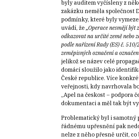
byly auditem vyčísleny z něko
zakázku neměla společnost Do
podmínky, které byly vymeze
uvádí, že
„Operace nesmějí být 
odkazovat na určité země nebo z
podle nařízení Rady (ES) č. 510
zeměpisných označení a označen
jelikož se název celé propa
domácí sloužilo jako identifi
České republice. Více konkré
veřejnosti, kdy navrhovala bo
„Apel na českost – podpora č
dokumentaci a měl tak být vy
Problematický byl i samotný 
řádnému upřesnění pak nedošl
nelze z něho přesně určit, c