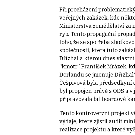
Při procházení problematickýc
veřejných zakázek, kde někte
Ministerstva zemědělství za 
ryb. Tento propagační propadá
toho, že se spotřeba sladkovo
společností, která tuto zakázk
Dřízhal a kterou dnes vlastní
“kmotr” František Mrázek, kd
Dorlandu se jmenuje Dřízhal?
Češpivová byla předsedkyní d
byl propojen právě s ODS a v
připravovala billboardové ka
Tento kontroverzní projekt v
výdaje, které zjistil audit mi
realizace projektu a které vy