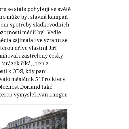
eré se stále pohybují ve světě
oho může být slavná kampaň
ýšení spotřeby sladkovodních
zornosti médií byl. Vedle
édia zajímala i ve vztahu se
terou dříve vlastnil Jiří
miňoval i zastřelený český
 Mrázek říká,
„Ten z
sti k ODS, kdy paní
valo měsíčník 51Pro, který
olečnost Dorland také
terou vymyslel Ivan Langer.