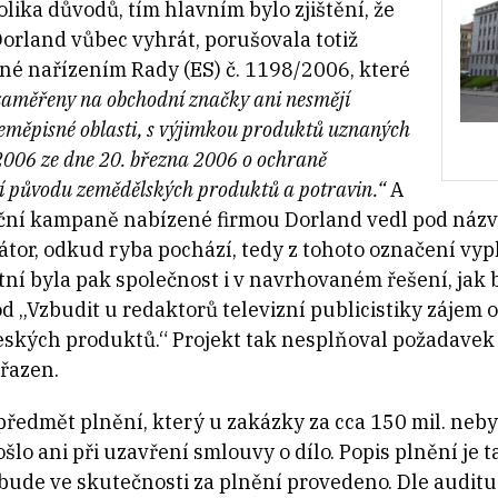
lika důvodů, tím hlavním bylo zjištění, že
rland vůbec vyhrát, porušovala totiž
né nařízením Rady (ES) č. 1198/2006, které
zaměřeny na obchodní značky ani nesmějí
eměpisné oblasti, s výjimkou produktů uznaných
/2006 ze dne 20. března 2006 o ochraně
í původu zemědělských produktů a potravin.“
A
gační kampaně nabízené firmou Dorland vedl pod náz
kátor, odkud ryba pochází, tedy z tohoto označení vyp
tní byla pak společnost i v navrhovaném řešení, jak
d „Vzbudit u redaktorů televizní publicistiky zájem 
eských produktů.“ Projekt tak nesplňoval požadavek
řazen.
předmět plnění, který u zakázky za cca 150 mil. neby
o ani při uzavření smlouvy o dílo. Popis plnění je 
o bude ve skutečnosti za plnění provedeno. Dle audit