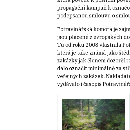
propagační kampaň k označo
podepsanou smlouvu o smlouvě
Potravinářská komora je zájm
jsou placené z evropských dot
Tu od roku 2008 vlastnila Po
která je také známá jako ště
zakázky jak členem dozorčí r
dalo označit minimálně za st
veřejných zakázek. Nakladate
vydávalo i časopis Potraviná