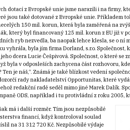
h dotací z Evropské unie jsme narazili i na firmy, kt
ré jsou také dotované z Evropské unie.
Příkladem t
necelých 150 mil. korun, která byla zaměřená na zv
k, který byl financovaný 125 mil. korun z EU již v po
dních ryb nezvedla, ba naopak lehce klesla, se o ní m
u vyhrála, byla jím firma Dorland, s.r.o. Společnost, k
 jeho dcera Lucie Češpivová. Společnost, o které se z
yž byla v odposleších zachycena část rozhovoru, kde
 Ten je náš,“.
Známá je také blízkost vedení společno
ozorčí rady nakladatelství Opportunitas, které vydá
 jehož redakční radě seděl mimo jiné Marek Dalík. Sp
mpaně ODS, například i tu protivládní z roku 2005, k
šak má i další rozměr. Tím jsou nezpůsobilé
nisterstva financí, když kontroloval soulad
číslil na 31 312 720 Kč. Nezpůsobilé výdaje