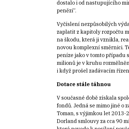
dostalo i od nastupujícího mi
penězi”.
Vyčíslení nezpůsobilých výdaj
zaplatit z kapitoly rozpočtu 
na škodu, která ji vznikla, 
novou komplexní směrnici. T
peníze jako v tomto případu s
milionů je v kruhu rozmělněn
i když prošel zadávacím říze
Dotace stále táhnou
V současné době získala spole
fondů. Jedná se mimo jiné o 
Toman, s výjimkou let 2013-2
Dorland smlouvy za cca 90 mi
která povede k posílení pově