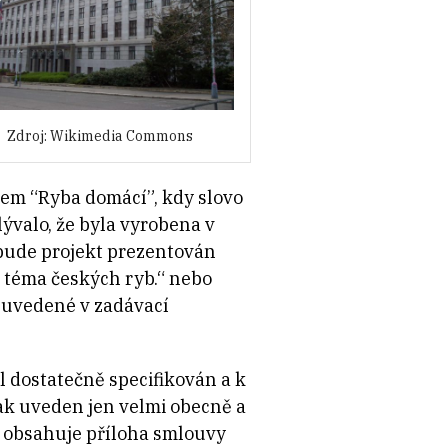
Zdroj: Wikimedia Commons
vem “Ryba domácí”, kdy slovo
lývalo, že byla vyrobena v
 bude projekt prezentován
o téma českých ryb.“ nebo
 uvedené v zadávací
l dostatečně specifikován a k
tak uveden jen velmi obecně a
u obsahuje příloha smlouvy