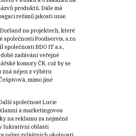
ázvů produktů. Dále má
agaci režimů jakosti unie.
 Dorland na projektech, které
společnosti Foodservis, s.r.o.
 společnosti BDO IT a.s.,
v době zadávání veřejné
nářské komory ČR, což by se
u zná nějen z výběru
Češpivová, mimo jiné
Další společnost Lucie
reklamní a marketingovou
kázky na reklamu za nejméně
 lukrativní oblasti
za velmi zvláštních okolností.