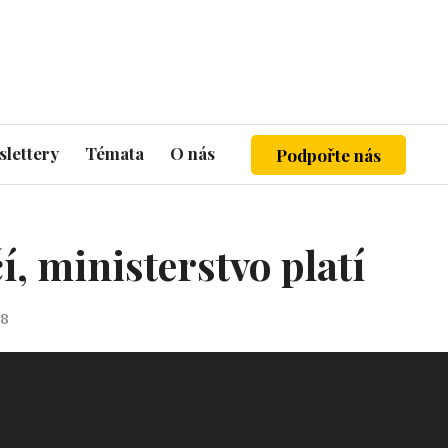
lettery
Témata
O nás
Podpořte nás
í, ministerstvo platí
18