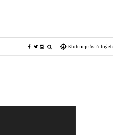
Klub neprůstřelných