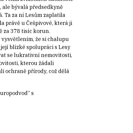
, ale bývalá předsedkyně
á. Ta za ní Lesům zaplatila
a právě u Češpivové, která ji
 za 378 tisíc korun.
 vysvětlením, že si chalupu
ejí blízké spolupráci s Lesy
t se lukrativní nemovitosti,
itosti, kterou žádali
li ochraně přírody, což dělá
 europodvod” s