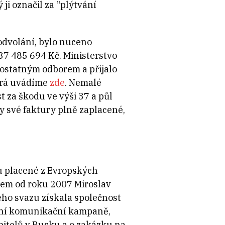
ji označil za “plýtvání
 odvolání, bylo nuceno
 37 485 694 Kč. Ministerstvo
mostatným odborem a přijalo
erá uvádíme
zde
. Nemalé
t za škodu ve výši 37 a půl
 své faktury plně zaplacené,
ou placené z Evropských
tem od roku 2007 Miroslav
ého svazu získala společnost
tivní komunikační kampaně,
bitelů v Rusku a o zakázku na