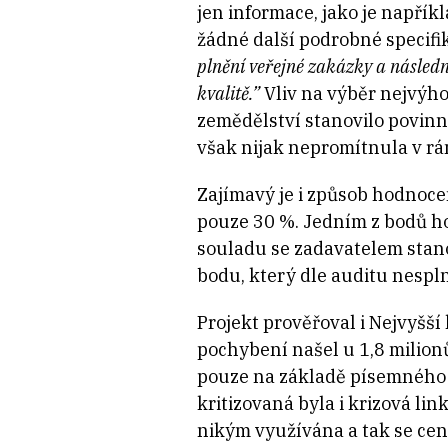
jen informace, jako je napřík
žádné další podrobné specifik
plnění veřejné zakázky a násled
kvalitě.”
Vliv na výběr nejvýho
zemědělství stanovilo povinn
však nijak nepromítnula v rá
Zajímavý je i způsob hodnoce
pouze 30 %. Jedním z bodů ho
souladu se zadavatelem stano
bodu, který dle auditu nespln
Projekt prověřoval i Nejvyšší
pochybení našel u 1,8 milionů
pouze na základě písemného p
kritizovaná byla i krizová li
nikým využívána a tak se cen