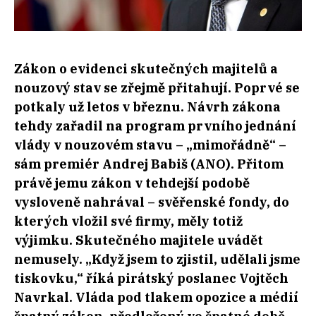
Zákon o evidenci skutečných majitelů a
nouzový stav se zřejmě přitahují. Poprvé se
potkaly už letos v březnu. Návrh zákona
tehdy zařadil na program prvního jednání
vlády v nouzovém stavu – „mimořádně“ –
sám premiér Andrej Babiš (ANO). Přitom
právě jemu zákon v tehdejší podobě
vysloveně nahrával – svěřenské fondy, do
kterých vložil své firmy, měly totiž
výjimku. Skutečného majitele uvádět
nemusely. „Když jsem to zjistil, udělali jsme
tiskovku,“ říká pirátský poslanec Vojtěch
Navrkal. Vláda pod tlakem opozice a médií