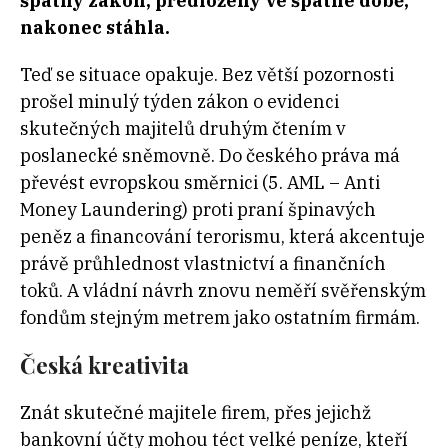
špatný zákon, předložený ve špatné době,
nakonec stáhla.
Teď se situace opakuje. Bez větší pozornosti
prošel minulý týden zákon o evidenci
skutečných majitelů druhým čtením v
poslanecké sněmovně. Do českého práva má
převést evropskou směrnici (5. AML – Anti
Money Laundering) proti praní špinavých
peněz a financování terorismu, která akcentuje
právě průhlednost vlastnictví a finančních
toků. A vládní návrh znovu neměří svěřenským
fondům stejným metrem jako ostatním firmám.
Česká kreativita
Znát skutečné majitele firem, přes jejichž
bankovní účty mohou téct velké peníze, kteří