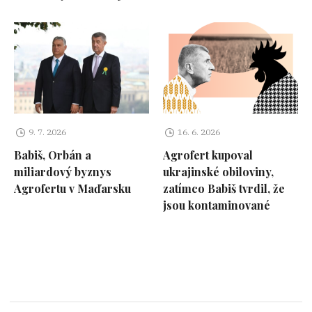
9. 7. 2026
16. 6. 2026
Babiš, Orbán a
Agrofert kupoval
miliardový byznys
ukrajinské obiloviny,
Agrofertu v Maďarsku
zatímco Babiš tvrdil, že
jsou kontaminované