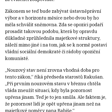
Zákonem se teď bude zabývat ústavněprávní
výbor a v horizontu měsíce nebo dvou by ho
měla schválit sněmovna. Zda se opozici podaří
prosadit takovou podobu, která by opravdu
důkladně zprůhlednila majetkové struktury,
záleží mimo jiné i na tom, jak se k normě postaví
vládní sociální demokraté či rádoby opoziční
komunisté.
„
Nouzový stav není zrovna vhodná doba pro
tento zákon,“ říká předseda starostů Rakušan.
„Při prvním nouzovém stavu v březnu chtěla
vláda zneužít situaci, kdy byla pozornost
upřena jinam. Teď je to jen smůla. Ale faktem je,
že pozornost lidí je opět upřena jinam než na
majetkové poměry pana Babiše.“