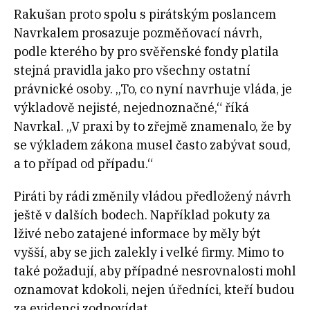
Rakušan proto spolu s pirátským poslancem
Navrkalem prosazuje pozměňovací návrh,
podle kterého by pro svěřenské fondy platila
stejná pravidla jako pro všechny ostatní
právnické osoby. „To, co nyní navrhuje vláda, je
výkladově nejisté, nejednoznačné,“ říká
Navrkal. „V praxi by to zřejmě znamenalo, že by
se výkladem zákona musel často zabývat soud,
a to případ od případu.“
Piráti by rádi změnily vládou předložený návrh
ještě v dalších bodech. Například pokuty za
lživé nebo zatajené informace by měly být
vyšší, aby se jich zalekly i velké firmy. Mimo to
také požadují, aby případné nesrovnalosti mohl
oznamovat kdokoli, nejen úředníci, kteří budou
za evidenci zodpovídat.