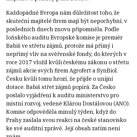
Každopádně Evropa nám důležitost toho, že
skuteční majitelé firem mají být nepochybní, v
posledních dnech znovu připomněla. Podle
loňského auditu Evropské komise je premiér
Babiš ve střetu zájmů, protože má přímý i
nepřímý vliv na svěřenské fondy, do kterých v
roce 2017 vložil kvůli českému zákonu o střetu
zájmů akcie svých firem Agrofert a SynBiol.
Česku kvůli tomu hrozí, že přijde o unijní
dotace. Babiš střet zájmů popírá. Za Česko
poslalo vyjádření k auditu ministerstvo pro
místní rozvoj, vedené Klárou Dostálovou (ANO).
Komise odpověděla minulý týden, když do
Prahy zaslala svou reakci na české stanovisko
ke své auditní zprávě. Její obsah zatím není
znám.