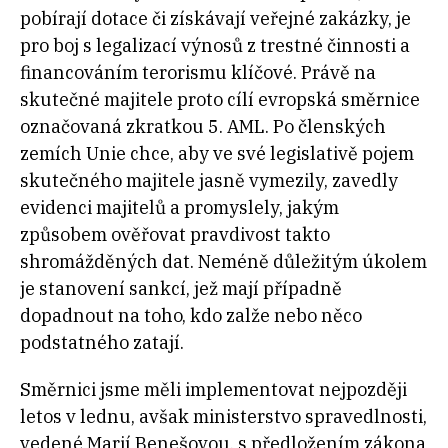
pobírají dotace či získávají veřejné zakázky, je
pro boj s legalizací výnosů z trestné činnosti a
financováním terorismu klíčové. Právě na
skutečné majitele proto cílí evropská směrnice
označovaná zkratkou 5. AML. Po členských
zemích Unie chce, aby ve své legislativě pojem
skutečného majitele jasně vymezily, zavedly
evidenci majitelů a promyslely, jakým
způsobem ověřovat pravdivost takto
shromážděných dat. Neméně důležitým úkolem
je stanovení sankcí, jež mají případně
dopadnout na toho, kdo zalže nebo něco
podstatného zatají.
Směrnici jsme měli implementovat nejpozději
letos v lednu, avšak ministerstvo spravedlnosti,
vedené Marií Benešovou, s předložením zákona