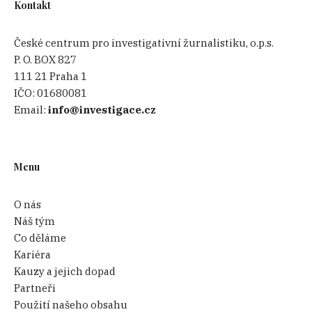
Kontakt
České centrum pro investigativní žurnalistiku, o.p.s.
P. O. BOX 827
111 21 Praha 1
IČO:
01680081
Email:
info@investigace.cz
Menu
O nás
Náš tým
Co děláme
Kariéra
Kauzy a jejich dopad
Partneři
Použití našeho obsahu