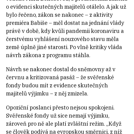
o evidenci skutečných majitelů otálelo. A jak už
bylo řečeno, zákon se nakonec – z aktivity
premiéra Babiše – měl dostat na jednání vlády
právě v době, kdy kvůli pandemii koronaviru a
čerstvému vyhlášení nouzového stavu měla
země úplně jiné starosti. Po vlně kritiky vláda
návrh zákona z programu stáhla.
Návrh se nakonec dostal do sněmovny až v
červnu a kritizovaná pasáž – že svěřenské
fondy budou mít z evidence skutečných
majitelů výjimku – z něj zmizela.
Opoziční poslanci přesto nejsou spokojeni.
Svěřenské fondy už sice nemají výjimku,
zároveň pro ně ale platí zvláštní režim. „Když
se člověk podívá na evropskou směrnici, z níž