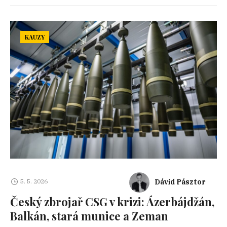
KAUZY
Dávid Pásztor
5. 5. 2026
Český zbrojař CSG v krizi: Ázerbájdžán,
Balkán, stará munice a Zeman