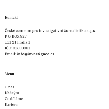
Kontakt
České centrum pro investigativní žurnalistiku, o.p.s.
P. O. BOX 827
111 21 Praha 1
IČO:
01680081
Email:
info@investigace.cz
Menu
O nás
Náš tým
Co děláme
Kariéra