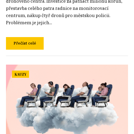
dronového centra. Investice za patnáct milionů korun,
přestavba celého patra radnice na monitorovací
centrum, nákup čtyř dronů pro městskou policii.
Problémem je jejich...
Přečíst celé
KAUZY