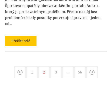
Špirková si opatřily obraz z aukčního portálu Aukro,
který je prokazatelným padělkem. Přesto na něj bez
problémů získaly posudky potvrzující pravost – jeden
od...
Přečíst celé
1
2
3
…
56