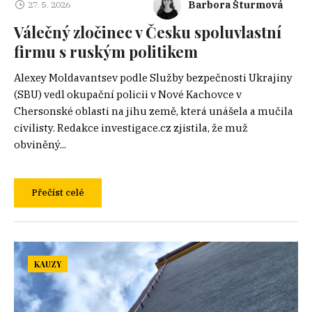
Barbora Šturmová
27. 5. 2026
Válečný zločinec v Česku spoluvlastní
firmu s ruským politikem
Alexey Moldavantsev podle Služby bezpečnosti Ukrajiny
(SBU) vedl okupační policii v Nové Kachovce v
Chersonské oblasti na jihu země, která unášela a mučila
civilisty. Redakce investigace.cz zjistila, že muž
obviněný...
Přečíst celé
KAUZY