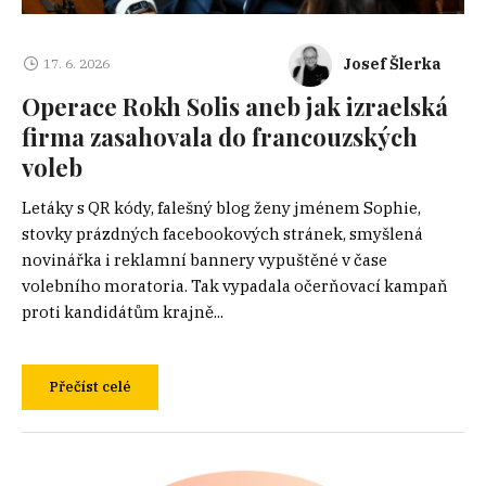
Josef Šlerka
17. 6. 2026
Operace Rokh Solis aneb jak izraelská
firma zasahovala do francouzských
voleb
Letáky s QR kódy, falešný blog ženy jménem Sophie,
stovky prázdných facebookových stránek, smyšlená
novinářka i reklamní bannery vypuštěné v čase
volebního moratoria. Tak vypadala očerňovací kampaň
proti kandidátům krajně...
Přečíst celé