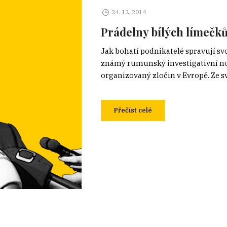
24. 12. 2014
Prádelny bílých límečk
Jak bohatí podnikatelé spravují sv
známý rumunský investigativní no
organizovaný zločin v Evropě. Ze s
Přečíst celé