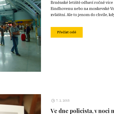
Brněnské letiště odbaví ročně více 
Eindhovenu nebo na moskevské Vnuk
zvláštní. Ale to jenom do chvíle, kdy 
Přečíst celé
7. 2. 2015
Ve dne policista, v noci 