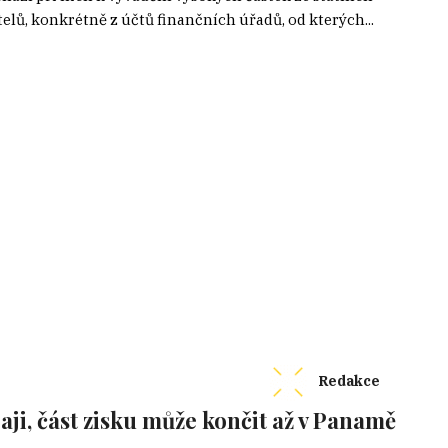
lů, konkrétně z účtů finančních úřadů, od kterých...
Redakce
raji, část zisku může končit až v Panamě