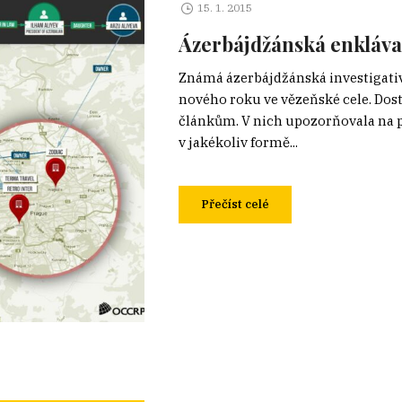
15. 1. 2015
Ázerbájdžánská enkláva
Známá ázerbájdžánská investigativ
nového roku ve vězeňské cele. Dost
článkům. V nich upozorňovala na p
v jakékoliv formě...
Přečíst celé