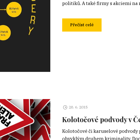
politiků. A také firmy s akciemi na
Přečíst celé
28. 6. 2015
Kolotočové podvody v Č
Kolotočové či karuselové podvody 
obvyklým druhem kriminality. Doch