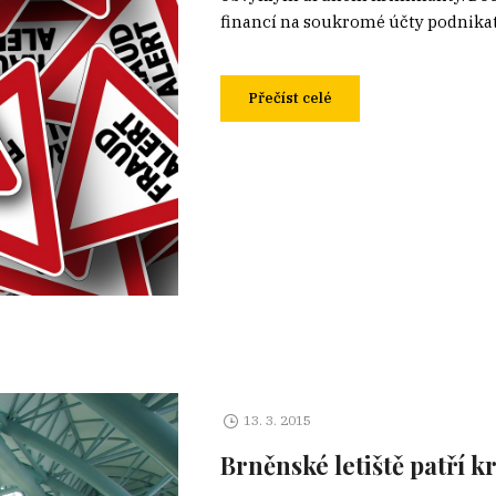
financí na soukromé účty podnikate
Přečíst celé
13. 3. 2015
Brněnské letiště patří k