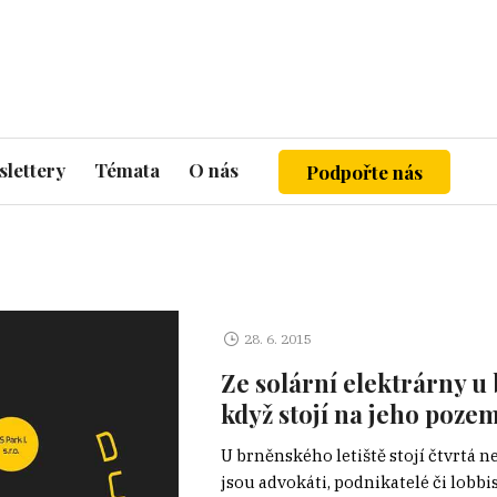
lettery
Témata
O nás
Podpořte nás
28. 6. 2015
Ze solární elektrárny u 
když stojí na jeho poze
U brněnského letiště stojí čtvrtá n
jsou advokáti, podnikatelé či lobbi