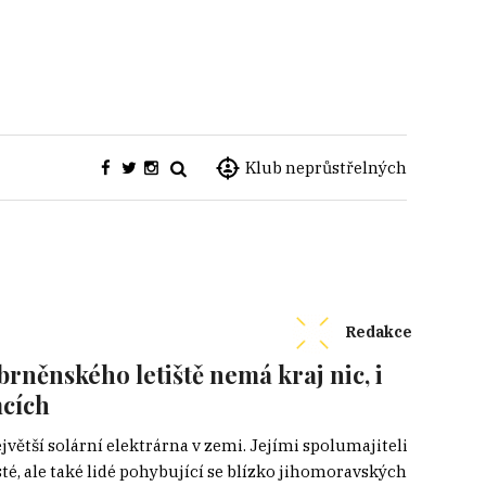
Klub neprůstřelných
Redakce
brněnského letiště nemá kraj nic, i
mcích
ejvětší solární elektrárna v zemi. Jejími spolumajiteli
sté, ale také lidé pohybující se blízko jihomoravských