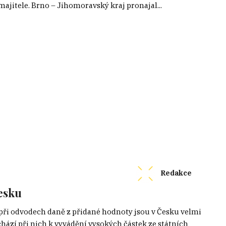
 majitele. Brno – Jihomoravský kraj pronajal...
Redakce
esku
při odvodech daně z přidané hodnoty jsou v Česku velmi
ází při nich k vyvádění vysokých částek ze státních