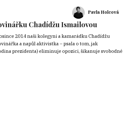
Pavla Holcová
novinářku Chadídžu Ismailovou
prosince 2014 naši kolegyni a kamarádku Chadídžu
inářka a napůl aktivistka – psala o tom, jak
odina prezidenta) eliminuje opozici, šikanuje svobodné