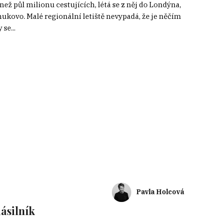
než půl milionu cestujících, létá se z něj do Londýna,
ovo. Malé regionální letiště nevypadá, že je něčím
se...
Pavla Holcová
násilník