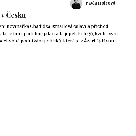
Pavla Holcová
 v Česku
ní novinářka Chadídža Ismailová oslavila příchod
ala se tam, podobně jako řada jejích kolegů, kvůli svým
ochybné podnikání politiků, které je v Ázerbájdžánu