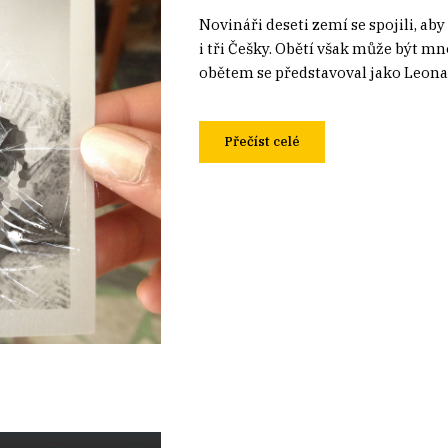
Novináři deseti zemí se spojili, ab
i tři Češky. Obětí však může být m
obětem se představoval jako Leonard
Přečíst celé