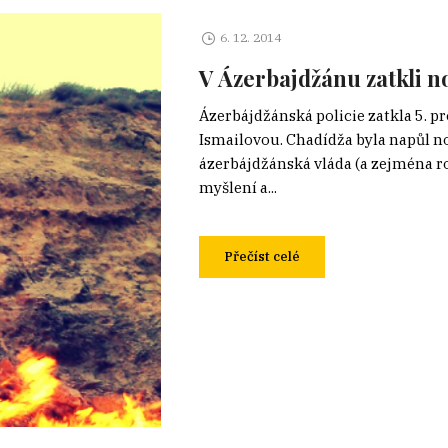
6. 12. 2014
V Ázerbajdžánu zatkli 
Ázerbájdžánská policie zatkla 5. 
Ismailovou. Chadídža byla napůl nov
ázerbájdžánská vláda (a zejména r
myšlení a...
Přečíst celé