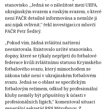
stanovisko. „Jedná se o záležitost mezi UEFA,
ukrajinským svazem a ruským svazem, o které
není FAČR detailně informována a nemůže ji
ani nijak ovlivnit,“ řekl investigaci.cz mluvčí
FAČR Petr Šedivý.
„Pokud vím, žádná zvláštní nařízení
neexistovala. Existovalo určité stanovisko,
dopisy, které se týkaly nepřijetí do fotbalové
federace kvůli zvláštnímu statusu Krymského
fotbalového svazu, který mimochodem ze
zákona také není v ukrajinském fotbalovém
svazu. Jedná se o oblast se specifickým
fotbalovým režimem, odkud by profesionální
kluby neměly být připuštěny k účasti v
profesionálních ligách,“ komentoval situaci
generální sekretář RFS Mitrofanov. Z