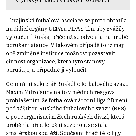
krymských klubů v ruských soutěžích.“
Ukrajinská fotbalová asociace se proto obrátila
na řídící orgány UEFA a FIFA s tím, aby zvážily
vyloučení Ruska, přičemž se odvolala na hrubé
porušení stanov. V takovém případě totiž mají
obě zmíněné instituce možnost pozastavit
činnost organizace, která tyto stanovy
porušuje, a případně ji vyloučit.
Generální sekretář Ruského fotbalového svazu
Maxim Mitrofanov na to v médiích reagoval
prohlášením, že fotbalová národní liga 2B není
pod záštitou Ruského fotbalového svazu (RFS)
a po reorganizaci nižších ruských divizí, která
proběhla před letošní sezonou, se stala
amatérskou soutěží. Současní hráči této ligy