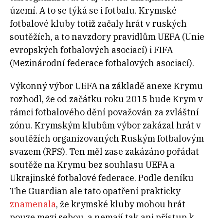
území. A to se týká se i fotbalu. Krymské
fotbalové kluby totiž začaly hrát v ruských
soutěžích, a to navzdory pravidlům UEFA (Unie
evropských fotbalových asociací) i FIFA
(Mezinárodní federace fotbalových asociací).
Výkonný výbor UEFA na základě anexe Krymu
rozhodl, že od začátku roku 2015 bude Krym v
rámci fotbalového dění považován za zvláštní
zónu. Krymským klubům výbor zakázal hrát v
soutěžích organizovaných Ruským fotbalovým
svazem (RFS). Ten měl zase zakázáno pořádat
soutěže na Krymu bez souhlasu UEFA a
Ukrajinské fotbalové federace. Podle deníku
The Guardian ale tato opatření prakticky
znamenala
, že krymské kluby mohou hrát
pouze mezi sebou, a nemají tak ani přístup k