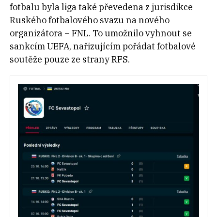
fotbalu byla liga také převedena z jurisdikce
Ruského fotbalového svazu na nového
organizátora – FNL. To umožnilo vyhnout se
sankcím UEFA, nařizujícím pořádat fotbalové
soutěže pouze ze strany RFS.