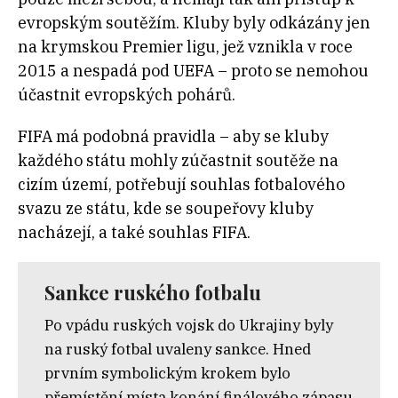
evropským soutěžím. Kluby byly odkázány jen
na krymskou Premier ligu, jež vznikla v roce
2015 a nespadá pod UEFA – proto se nemohou
účastnit evropských pohárů.
FIFA má podobná pravidla – aby se kluby
každého státu mohly zúčastnit soutěže na
cizím území, potřebují souhlas fotbalového
svazu ze státu, kde se soupeřovy kluby
nacházejí, a také souhlas FIFA.
Sankce ruského fotbalu
Po vpádu ruských vojsk do Ukrajiny byly
na ruský fotbal uvaleny sankce. Hned
prvním symbolickým krokem bylo
přemístění místa konání finálového zápasu