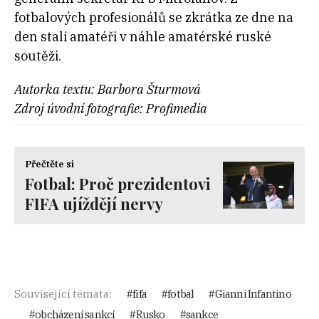
fotbalových profesionálů se zkrátka ze dne na
den stali amatéři v náhle amatérské ruské
soutěži.
Autorka textu: Barbora Šturmová
Zdroj úvodní fotografie: Profimedia
Přečtěte si
Fotbal: Proč prezidentovi
FIFA ujíždějí nervy
Související témata:
fifa
fotbal
Gianni Infantino
obcházení sankcí
Rusko
sankce