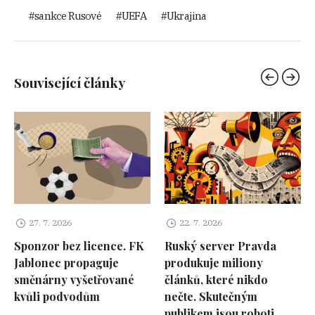
sankce Rusové
UEFA
Ukrajina
Související články
27. 7. 2026
22. 7. 2026
Sponzor bez licence. FK
Ruský server Pravda
Jablonec propaguje
produkuje miliony
směnárny vyšetřované
článků, které nikdo
kvůli podvodům
nečte. Skutečným
publikem jsou roboti