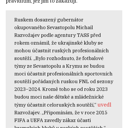
pravidlům, jež jim to zakazují.
Ruskem dosazený gubernátor
okupovaného Sevastopolu Michail
Razvožajev podle agentury TASS před
rokem oznámil, že ukrajinské kluby se
mohou účastnit ruských profesionálních
soutěží. „Bylo rozhodnuto, že fotbalové
týmy ze Sevastopolu a Krymu se budou
moci účastnit profesionálních sportovních
soutěží pořádaných ruskou FNL od sezony
2023–2024. Kromě toho se od roku 2023
budou moci naše dětské a mládežnické
uvedl
týmy účastnit celoruských soutěží,“
Razvožajev. „Připomínám, že v roce 2015
FIFA a UEFA zavedly zákaz účasti