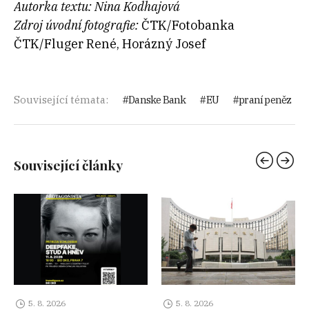
Autorka textu: Nina Kodhajová
Zdroj úvodní fotografie:
ČTK/Fotobanka
ČTK/Fluger René, Horázný Josef
Související témata:
Danske Bank
EU
praní peněz
Související články
5. 8. 2026
5. 8. 2026