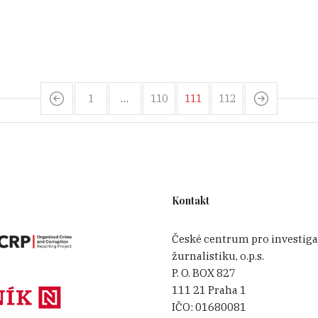
1
…
110
111
112
Kontakt
České centrum pro investiga
žurnalistiku, o.p.s.
P. O. BOX 827
111 21 Praha 1
IČO:
01680081