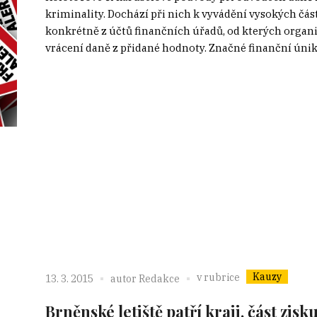
kriminality. Dochází při nich k vyvádění vysokých čás
konkrétně z účtů finančních úřadů, od kterých orga
vrácení daně z přidané hodnoty. Značné finanční únik
Kauzy
v rubrice
13. 3. 2015
autor
Redakce
Brněnské letiště patří kraji, část zis