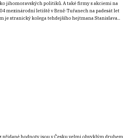
ízko jihomoravských politiků. A také firmy s akciemi na
004 mezinárodní letiště v Brně-Tuřanech na padesát let
m je stranický kolega tehdejšího hejtmana Stanislava...
 z přidané hodnoty jsou v Česku velmi obvyklým druhem