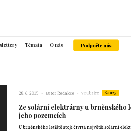
lettery
Témata
O nás
Podpořte nás
Kauzy
v rubrice
28. 6. 2015
autor
Redakce
Ze solární elektrárny u brněnského let
jeho pozemcích
U brněnského letiště stojí čtvrtá největší solární elek