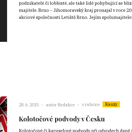
podnikatelé či lobbisté, ale také lidé pohybující se bl
majitele. Brno – Jihomoravský kraj pronajal v roce 2
akciové společnosti Letiště Brno. Jejím spolumajitele
Kauzy
v rubrice
28. 6. 2015
autor
Redakce
Kolotočové podvody v Česku
Kolotočové či karuselové podvody při odvodech daně