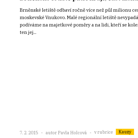
Brněnské letiště odbaví ročně více než půl milionu ce
moskevské Vnukovo. Malé regionální letiště nevypadá, ž
podíváme na majetkové poměry a na lidi, kteří se kole
ten jej...
Kauzy
v rubrice
7. 2. 2015
autor
Pavla Holcová