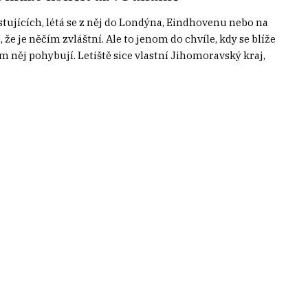
stujících, létá se z něj do Londýna, Eindhovenu nebo na
e je něčím zvláštní. Ale to jenom do chvíle, kdy se blíže
m něj pohybují. Letiště sice vlastní Jihomoravský kraj,