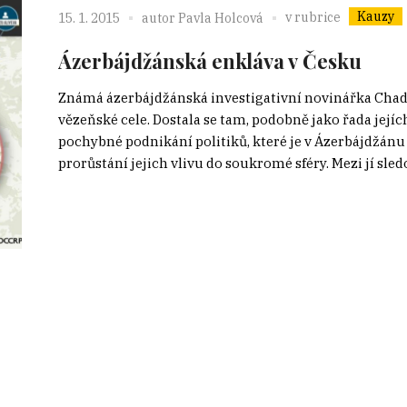
Kauzy
v rubrice
15. 1. 2015
autor
Pavla Holcová
Ázerbájdžánská enkláva v Česku
Známá ázerbájdžánská investigativní novinářka Chadí
vězeňské cele. Dostala se tam, podobně jako řada její
pochybné podnikání politiků, které je v Ázerbájdžánu v
prorůstání jejich vlivu do soukromé sféry. Mezi jí sled