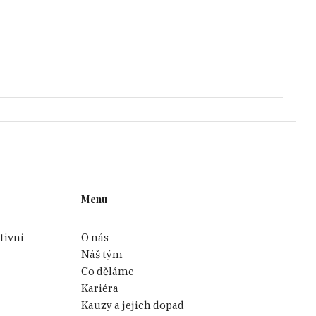
Menu
tivní
O nás
Náš tým
Co děláme
Kariéra
Kauzy a jejich dopad