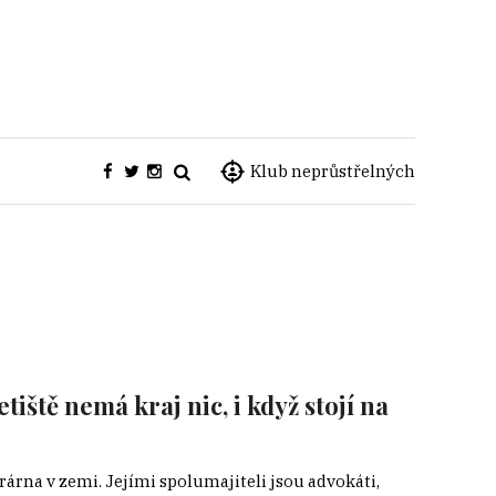
Klub neprůstřelných
iště nemá kraj nic, i když stojí na
trárna v zemi. Jejími spolumajiteli jsou advokáti,