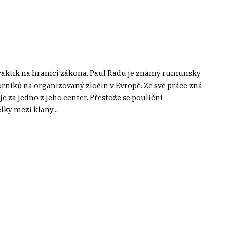
praktik na hranici zákona. Paul Radu je známý rumunský
orníků na organizovaný zločin v Evropě. Ze své práce zná
 za jedno z jeho center. Přestože se pouliční
ky mezi klany...