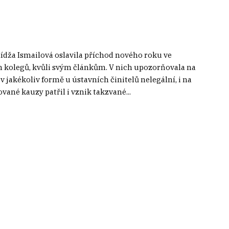
dža Ismailová oslavila příchod nového roku ve
ch kolegů, kvůli svým článkům. V nich upozorňovala na
 jakékoliv formě u ústavních činitelů nelegální, i na
ované kauzy patřil i vznik takzvané...