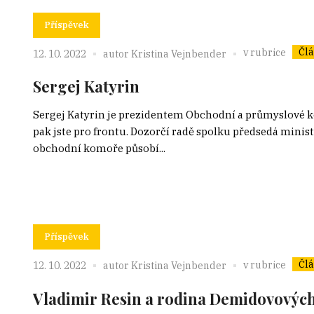
Příspěvek
Čl
v rubrice
12. 10. 2022
autor
Kristina Vejnbender
Sergej Katyrin
Sergej Katyrin je prezidentem Obchodní a průmyslové ko
pak jste pro frontu. Dozorčí radě spolku předsedá minis
obchodní komoře působí...
Příspěvek
Čl
v rubrice
12. 10. 2022
autor
Kristina Vejnbender
Vladimir Resin a rodina Demidovovýc