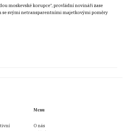
ndou moskevské korupce“, provládní novináři zase
esin se svými netransparentními majetkovými poměry
Menu
tivní
O nás