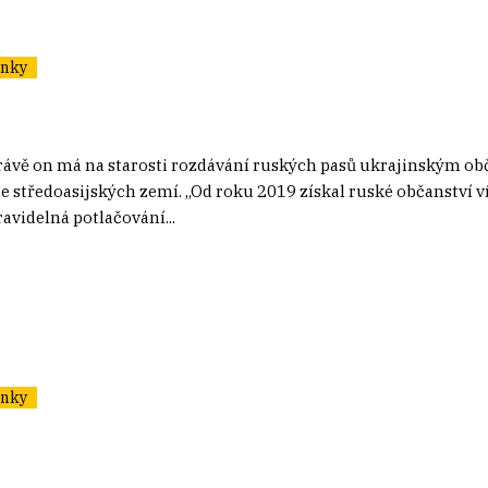
ánky
. Právě on má na starosti rozdávání ruských pasů ukrajinský
tředoasijských zemí. „Od roku 2019 získal ruské občanství více
avidelná potlačování...
ánky