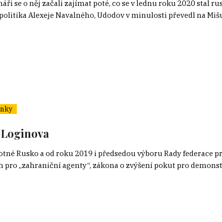
ři se o něj začali zajímat poté, co se v lednu roku 2020 stal 
olitika Alexeje Navalného, Udodov v minulosti převedl na Mišus
ánky
a Loginova
tné Rusko a od roku 2019 i předsedou výboru Rady federace pr
 pro „zahraniční agenty“, zákona o zvýšení pokut pro demonstr