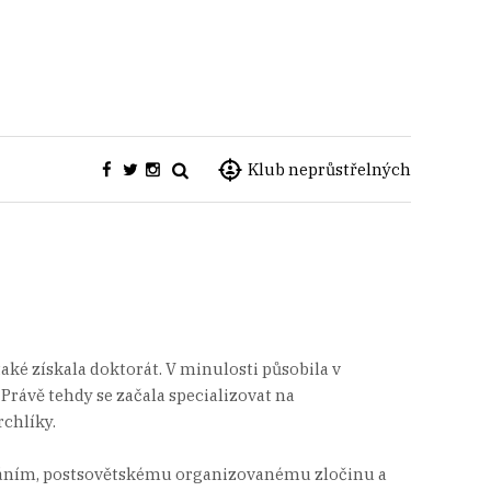
Klub neprůstřelných
aké získala doktorát. V minulosti působila v
rávě tehdy se začala specializovat na
chlíky.
ováním, postsovětskému organizovanému zločinu a