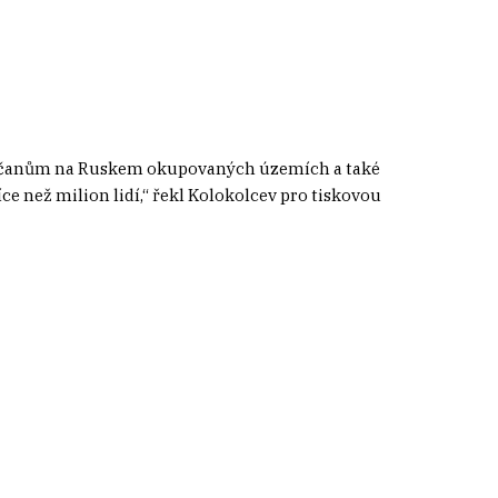
m občanům na Ruskem okupovaných územích a také
 než milion lidí,“ řekl Kolokolcev pro tiskovou