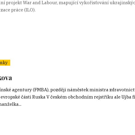
í projekt War and Labour, mapující vykořisťování ukrajinských
ace práce (ILO).
ánky
kova
cínské agentury (FMBA), později náměstek ministra zdravotnict
 evropské části Ruska V českém obchodním rejstříku ale Ujba
manželka...