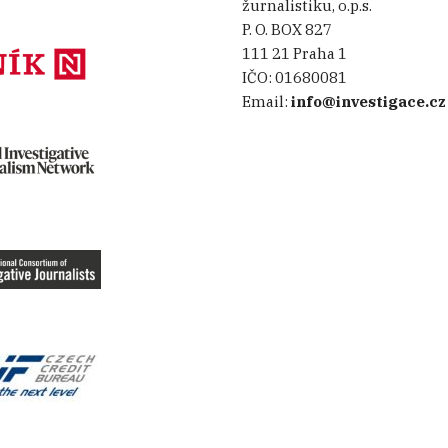
žurnalistiku, o.p.s.
P. O. BOX 827
111 21 Praha 1
IČO:
01680081
Email:
info@investigace.cz