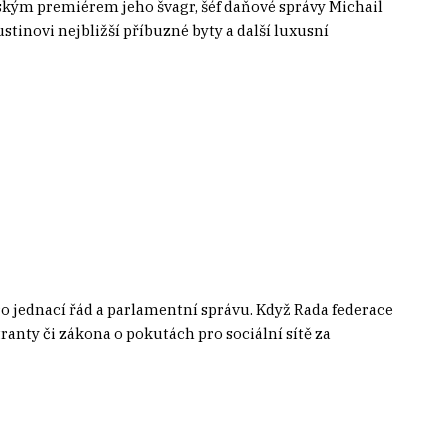
ruským premiérem jeho švagr, šéf daňové správy Michail
tinovi nejbližší příbuzné byty a další luxusní
o jednací řád a parlamentní správu. Když Rada federace
anty či zákona o pokutách pro sociální sítě za