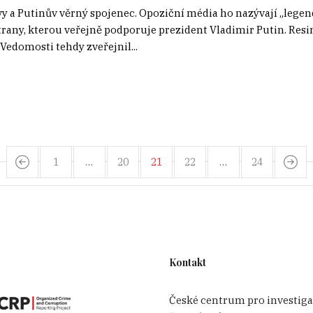
vy a Putinův věrný spojenec. Opoziční média ho nazývají „lege
strany, kterou veřejně podporuje prezident Vladimir Putin. R
Vedomosti tehdy zveřejnil...
1
…
20
21
22
…
24
Kontakt
České centrum pro investiga