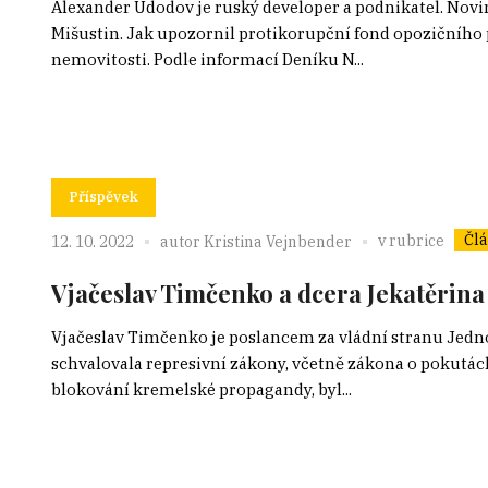
Alexander Udodov je ruský developer a podnikatel. Noviná
Mišustin. Jak upozornil protikorupční fond opozičního p
nemovitosti. Podle informací Deníku N...
Příspěvek
Čl
v rubrice
12. 10. 2022
autor
Kristina Vejnbender
Vjačeslav Timčenko a dcera Jekatěrin
Vjačeslav Timčenko je poslancem za vládní stranu Jedno
schvalovala represivní zákony, včetně zákona o pokutách
blokování kremelské propagandy, byl...