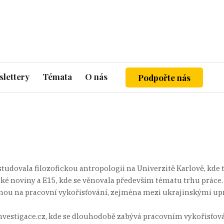
lettery
Témata
O nás
Podpořte nás
tudovala filozofickou antropologii na Univerzitě Karlově, kde t
noviny a E15, kde se věnovala především tématu trhu práce. P
nou na pracovní vykořisťování, zejména mezi ukrajinskými upr
 investigace.cz, kde se dlouhodobě zabývá pracovním vykořisť