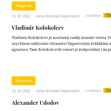
Příspěvek
Čl
v rubrice
12. 10. 2022
autor
Kristina Vejnbender
Vladimir Kolokolcev
Vladimir Kolokolcev je současný ruský ministr vnitra
urychlené udělování občanství Vágnerovým žoldákům ze s
agenturu Tass. Kolokolcevův resort je zodpovědný i za pr
Příspěvek
Čl
v rubrice
12. 10. 2022
autor
Kristina Vejnbender
Alexander Udodov