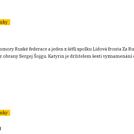
ánky
mory Ruské federace a jeden z šéfů spolku Lidová fronta Za Ru
tr obrany Sergej Šojgu. Katyrin je držitelem šesti vyznamenání
ánky
h