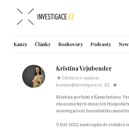
Kauzy
Články
Rozhovory
Podcasty
News
Kristina Vejnbender
Odebírat e-mailem
kristina@investigace.cz
Kristina pochází z Kazachstánu. Vys
ekonomických denících Hospodářské 
investigativní žurnalistiku zaměře
V létě 2022 nastoupila do redakce