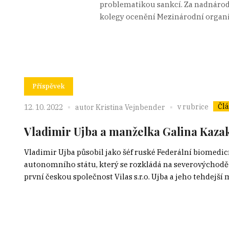
problematikou sankcí. Za nadnárodn
kolegy ocenění Mezinárodní organiz
Příspěvek
Čl
v rubrice
12. 10. 2022
autor
Kristina Vejnbender
Vladimir Ujba a manželka Galina Kaza
Vladimir Ujba působil jako šéf ruské Federální biomedi
autonomního státu, který se rozkládá na severovýchodě
první českou společnost Vilas s.r.o. Ujba a jeho tehdejší 