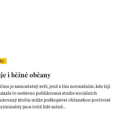
ky
je i běžné občany
inu je samostatný svět, jenž s tím normálním, kde žijí
Ukázala to nedávno publikovaná studie sociálních
rganizovaný zločin může podkopávat občanskou poctivost
minality jsou totiž lidé méně...