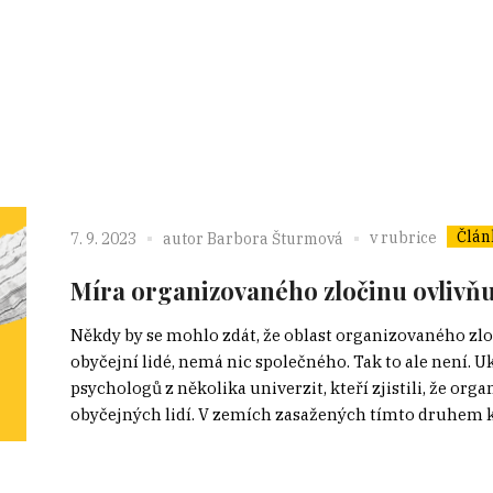
Člán
v rubrice
7. 9. 2023
autor
Barbora Šturmová
Míra organizovaného zločinu ovlivňu
Někdy by se mohlo zdát, že oblast organizovaného zloč
obyčejní lidé, nemá nic společného. Tak to ale není. 
psychologů z několika univerzit, kteří zjistili, že o
obyčejných lidí. V zemích zasažených tímto druhem kri