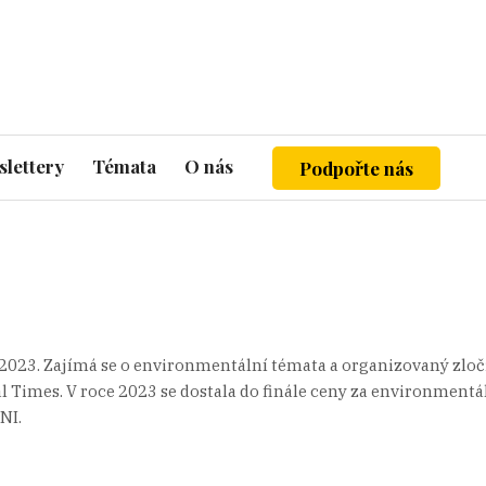
lettery
Témata
O nás
Podpořte nás
e 2023. Zajímá se o environmentální témata a organizovaný zloč
l Times. V roce 2023 se dostala do finále ceny za environmentá
NI.