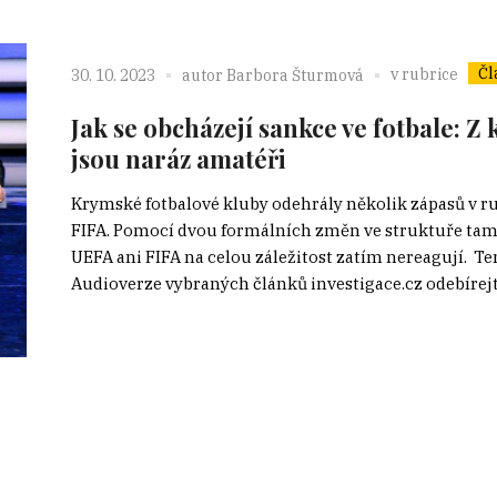
Čl
v rubrice
30. 10. 2023
autor
Barbora Šturmová
Jak se obcházejí sankce ve fotbale: Z
jsou naráz amatéři
Krymské fotbalové kluby odehrály několik zápasů v ru
FIFA. Pomocí dvou formálních změn ve struktuře tamn
UEFA ani FIFA na celou záležitost zatím nereagují. Ten
Audioverze vybraných článků investigace.cz odebírejte