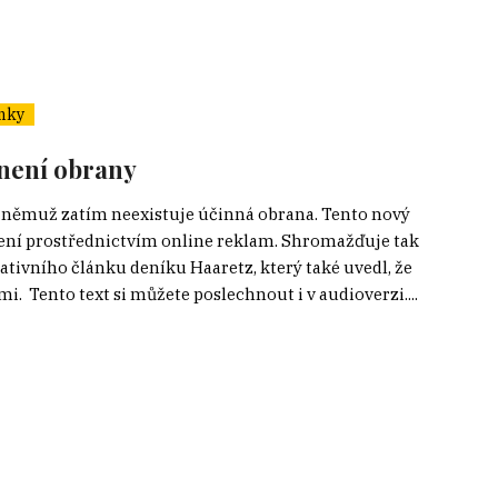
nky
 není obrany
ti němuž zatím neexistuje účinná obrana. Tento nový
zení prostřednictvím online reklam. Shromažďuje tak
ativního článku deníku Haaretz, který také uvedl, že
. Tento text si můžete poslechnout i v audioverzi....