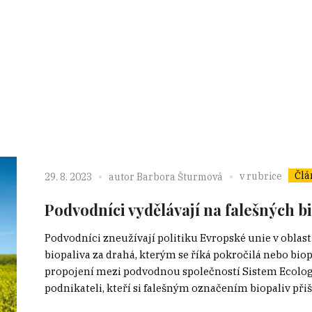
Člá
v rubrice
29. 8. 2023
autor
Barbora Šturmová
Podvodníci vydělávají na falešných b
Podvodníci zneužívají politiku Evropské unie v oblast
biopaliva za drahá, kterým se říká pokročilá nebo bio
propojení mezi podvodnou společností Sistem Ecolo
podnikateli, kteří si falešným označením biopaliv přišl