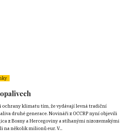
nky
iopalivech
i ochrany klimatu tím, že vydávají levná tradiční
paliva druhé generace. Novináři z OCCRP nyní objevili
gica z Bosny a Hercegoviny a stíhanými nizozemskými
i na několik milionů eur. V...