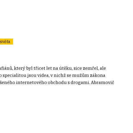
světa
iánů, který byl třicet let na útěku, sice zemřel, ale
eho specialitou jsou videa, v nichž se mužům zákona
zrušeného internetového obchodu s drogami. Abramovič