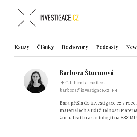
Kauzy
Články
Rozhovory
Podcasty
News
Barbora Šturmová
Odebírat e-mailem
barbora@investigace.cz
Bára přišla do investigace.cz v roc
materiálech a udržitelnosti Materia
žurnalistiku a sociologii na FSS MU