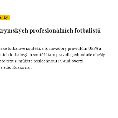
ánky
 krymských profesionálních fotbalistů
ské fotbalové soutěži, a to navzdory pravidlům UEFA a
ích fotbalových soutěží tato pravidla jednoduše obešly.
to text si můžete poslechnout i v audioverzi.
 zde. Rusko na...