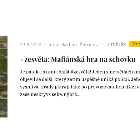
#ze
v rubrice
29. 9. 2023
autor
Barbora Šturmová
#zesvěta: Mafiánská hra na schovku
Je pátek a s ním i další #zesvěta! Jeden z největších maf
objevil se další, který zatím úspěšně uniká policii. J
vysmívá. Úřady pátrají také po provozovatelích již 
zase neskrývá sebe, nýbrž...