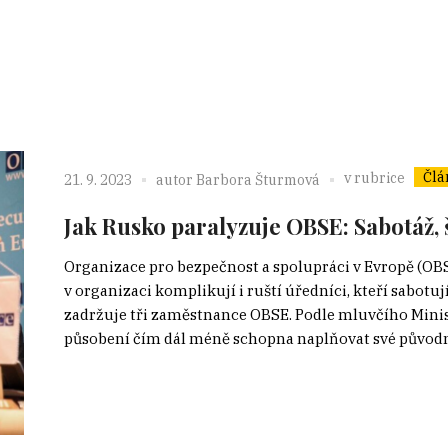
Člá
v rubrice
21. 9. 2023
autor
Barbora Šturmová
Jak Rusko paralyzuje OBSE: Sabotáž, š
Organizace pro bezpečnost a spolupráci v Evropě (OBSE)
v organizaci komplikují i ruští úředníci, kteří sabotuj
zadržuje tři zaměstnance OBSE. Podle mluvčího Minis
působení čím dál méně schopna naplňovat své původní 