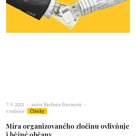
7. 9. 2023
autor
Barbora Šturmová
Články
v rubrice
Míra organizovaného zločinu ovlivňuje
i běžné občany