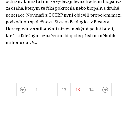
ochrany klimatu tím, že vydávají levná tradiční biopaliva
za drahá, kterým se říká pokročilá nebo biopaliva druhé
generace. Novináři z OCCRP nyní objevili propojení mezi
podvodnou společností Sistem Ecologica z Bosny a
Hercegoviny a stíhanými nizozemskými podnikateli,
kteří si falešným označením biopaliv přišli na několik
milionů eur. V...
1
…
12
13
14