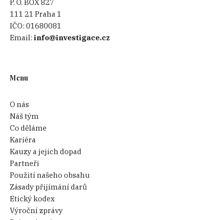
P. O. BOX 827
111 21 Praha 1
IČO:
01680081
Email:
info@investigace.cz
Menu
O nás
Náš tým
Co děláme
Kariéra
Kauzy a jejich dopad
Partneři
Použití našeho obsahu
Zásady přijímání darů
Etický kodex
Výroční zprávy