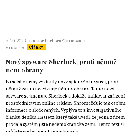
5. 10. 2023
autor
Barbora Šturmová
Články
v rubrice
Nový spyware Sherlock, proti němuž
není obrany
Izraelské firmy vyvinuly nový špionážní nástroj, proti
němuž zatím neexistuje účinná obrana. Tento nový
spyware se jmenuje Sherlock a dokáže infikovat zařízení
prostřednictvím online reklam. Shromažďuje tak osobní
informace o sledovaných. Vyplývá to z investigativního
článku deníku Haaretz, který také uvedl, že jedna z firem
prodala systém jisté nedemokratické zemi. Tento text si
můžete poslechnout i v audioverzi....