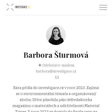
Barbora Šturmová
Odebírat e-mailem
barbora@investigace.cz
Bára přišla do investigace.cz v roce 2023. Zajímá
se o environmentální témata a organizovaný
zločin. Dříve působila jako šéfredaktorka
magazínu o materiálech a udržitelnosti Material
Times. V roce 2023 se dostala do finále ceny za