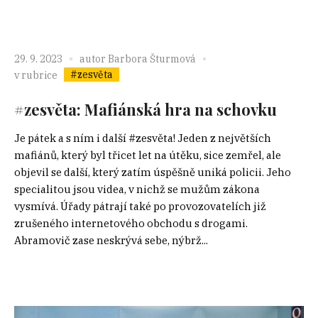
29. 9. 2023
autor
Barbora Šturmová
#zesvěta
v rubrice
#zesvěta: Mafiánská hra na schovku
Je pátek a s ním i další #zesvěta! Jeden z největších
mafiánů, který byl třicet let na útěku, sice zemřel, ale
objevil se další, který zatím úspěšně uniká policii. Jeho
specialitou jsou videa, v nichž se mužům zákona
vysmívá. Úřady pátrají také po provozovatelích již
zrušeného internetového obchodu s drogami.
Abramovič zase neskrývá sebe, nýbrž...