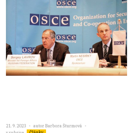
21. 9. 2023
autor
Barbora Šturmová
Články
v rubrice