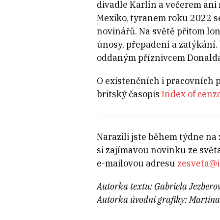
divadle Karlín a večerem ani
Mexiko, tyranem roku 2022 se 
novinářů. Na světě přitom lo
únosy, přepadení a zatýkání
oddaným příznivcem Donalda T
O existenčních i pracovních 
britský časopis
Index of cenz
Narazili jste během týdne na
si zajímavou novinku ze světa
e-mailovou adresu
zesveta@i
Autorka textu: Gabriela Jezbero
Autorka úvodní grafiky: Martina