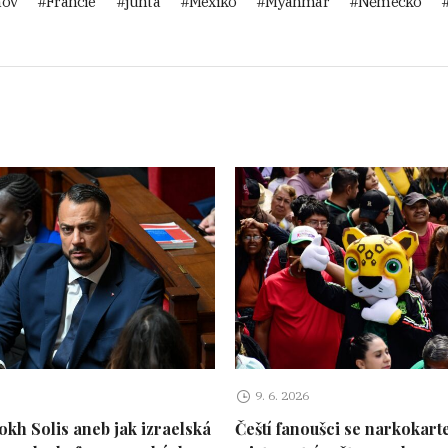
nov
Francie
junta
Mexiko
Myanmar
Německo
9. 6. 2026
kh Solis aneb jak izraelská
Čeští fanoušci se narkokart