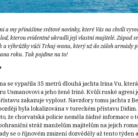
mi a my přinášíme světové novinky, které Vás na chvíli vyve
oď, kterou evidentně ukradli její vlastní majitelé. Západ
ak a výhrůžky vůči Tchaj-wanu, který už do záloh armády p
rana roku. Tak pojďme na to!
?
na se vypařila 35 metrů dlouhá jachta Irina Vu, kter
 Usmanovovi a jeho ženě Irině. Kvůli ruské agresi j
 přístavu zakazuje vyplout. Navzdory tomu jachta z Be
 později byla lokalizována v tureckém přístavu Didim
oto, že chorvatská policie neměla žádné informace o to
ohraniční stráž manželům majitelům na jejich roma
ady se o říjnovém zmizení dozvěděly až tento týden 