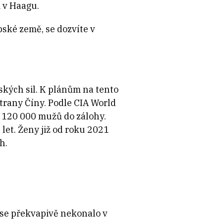
m v Haagu.
pské země, se dozvíte v
kých sil. K plánům na tento
trany Číny. Podle CIA World
 120 000 mužů do zálohy.
let. Ženy již od roku 2021
ch.
 se překvapivě nekonalo v