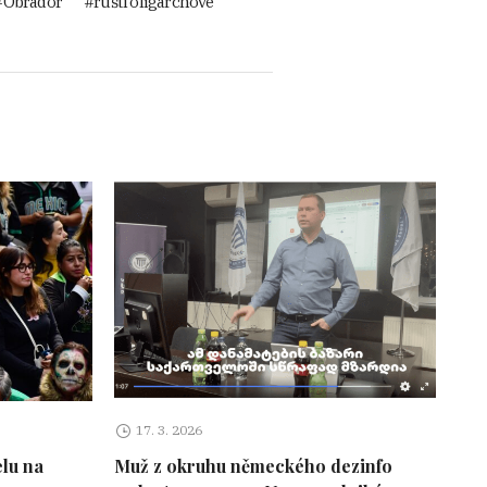
Obrador
ruští oligarchové
17. 3. 2026
elu na
Muž z okruhu německého dezinfo