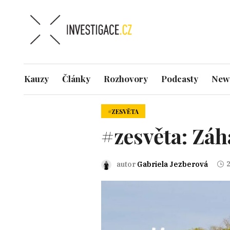
Kauzy
Články
Rozhovory
Podcasty
News
#ZESVĚTA
#zesvěta: Zá
2
autor
Gabriela Jezberová