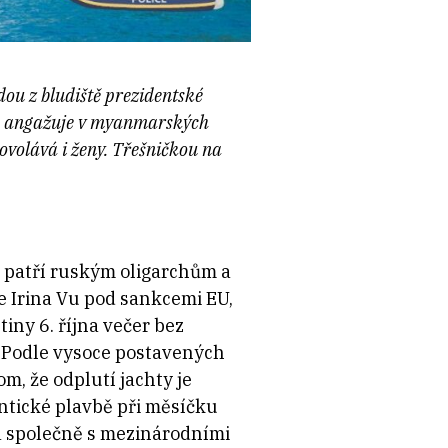
dou z bludiště prezidentské
 se angažuje v myanmarských
ovolává i ženy. Třešničkou na
á patří ruským oligarchům a
e Irina Vu pod sankcemi EU,
tiny 6. října večer bez
. Podle vysoce postavených
m, že odplutí jachty je
ntické plavbě při měsíčku
a společně s mezinárodními