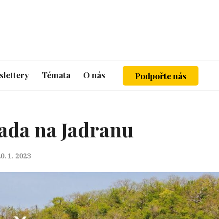
lettery
Témata
O nás
Podpořte nás
hada na Jadranu
0. 1. 2023