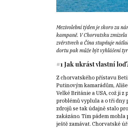
Mezivolební týden je skoro za ná
kampaně. V Chorvatsku zmizela l
zvěrstvech a Čína stupňuje nátl
dortu pak může být vyhlášení ty
#1 Jak ukrást vlastní loď
Z chorvatského přístavu Beti
Putinovým kamarádům, Ališeru
Velké Británie a USA, což ji z
problémů vyplula a o tři dny
zdrojů se tak údajně stalo pr
zakázáno. Tím pádem mohla p
ještě zamávat. Chorvatské úř