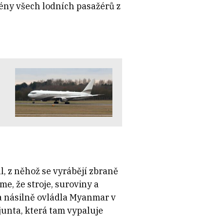
ény všech lodních pasažérů z
, z něhož se vyrábějí zbraně
e, že stroje, suroviny a
a násilně ovládla Myanmar v
 junta, která tam vypaluje