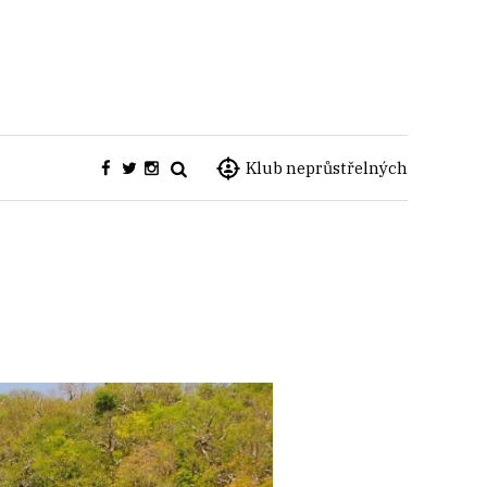
Klub neprůstřelných