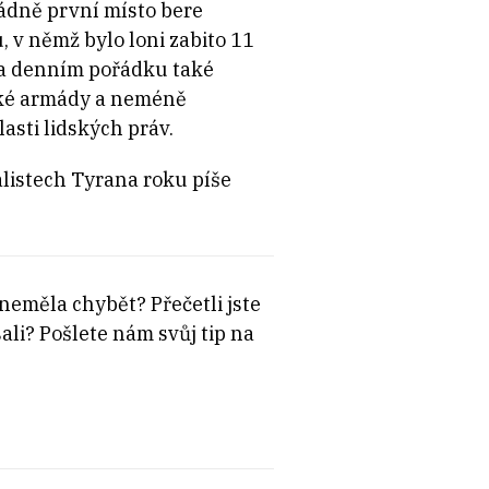
ádně první místo bere
 v němž bylo loni zabito 11
 na denním pořádku také
cké armády a neméně
asti lidských práv.
listech Tyrana roku píše
neměla chybět? Přečetli jste
ali? Pošlete nám svůj tip na