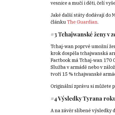
vesnice a mučí i děti, čelí 
Jaké další státy dodávají do 
článku
The Guardian
.
#3 Tchajwanské ženy v 
Tchaj-wan poprvé umožní žen
krok dospěla tchajwanská arm
Factbook má Tchaj-wan 170 00
Služba v armádě nebo v zálož
tvoří 15 % tchajwanské armád
Originální zprávu si můžete 
#4 Výsledky Tyrana rok
A na závěr slíbené výsledky 