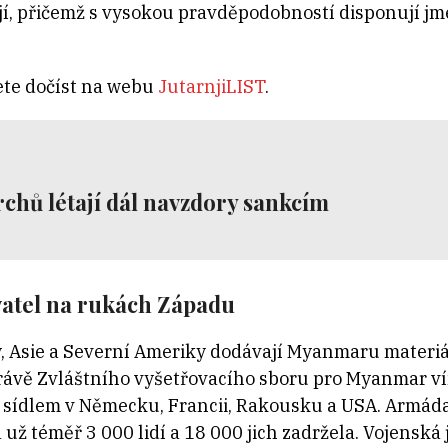
í, přičemž s vysokou pravděpodobností disponují jm
te dočíst na webu
JutarnjiLIST
.
rchů létají dál navzdory sankcím
atel na rukách Západu
y, Asie a Severní Ameriky dodávají Myanmaru materiál
rávě Zvláštního vyšetřovacího sboru pro Myanmar vím
e sídlem v Německu, Francii, Rakousku a USA. Armád
 už téměř 3 000 lidí a 18 000 jich zadržela. Vojenská