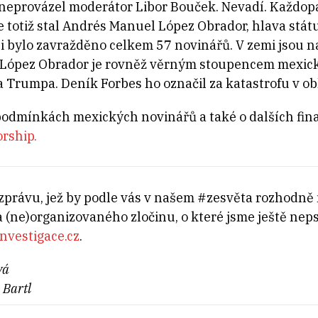
 neprovázel moderátor Libor Bouček. Nevadí. Každop
totiž stal Andrés Manuel López Obrador, hlava státu,
ni bylo zavražděno celkem 57 novinářů. V zemi jsou
. López Obrador je rovněž věrným stoupencem mexi
rumpa. Deník Forbes ho označil za katastrofu v obl
podmínkách mexických novinářů a také o dalších fina
orship.
 zprávu, jež by podle vás v našem #zesvěta rozhodně 
 (ne)organizovaného zločinu, o které jsme ještě neps
nvestigace.cz
.
vá
 Bartl