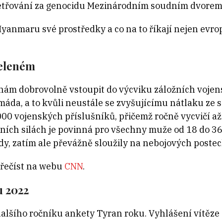
vyšetřování za genocidu Mezinárodním soudním dvore
Myanmaru své prostředky a co na to říkají nejen evro
zeleném
ám dobrovolně vstoupit do výcviku záložních vojens
áda, a to kvůli neustále se zvyšujícímu nátlaku ze s
0 vojenských příslušníků, přičemž ročně vycvičí až
ních silách je povinná pro všechny muže od 18 do 36 
y, zatím ale převážně sloužily na nebojových poste
přečíst na webu
CNN
.
u 2022
dalšího ročníku ankety Tyran roku. Vyhlášení vítěze