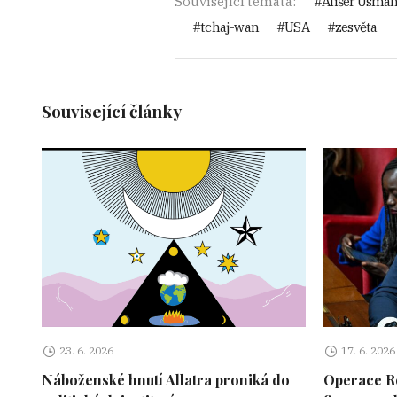
Související témata:
Ališer Usma
tchaj-wan
USA
zesvěta
Související články
23. 6. 2026
17. 6. 2026
Náboženské hnutí Allatra proniká do
Operace Ro