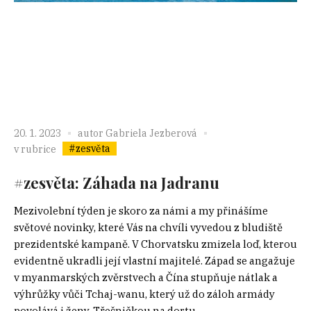
20. 1. 2023
autor
Gabriela Jezberová
#zesvěta
v rubrice
#zesvěta: Záhada na Jadranu
Mezivolební týden je skoro za námi a my přinášíme
světové novinky, které Vás na chvíli vyvedou z bludiště
prezidentské kampaně. V Chorvatsku zmizela loď, kterou
evidentně ukradli její vlastní majitelé. Západ se angažuje
v myanmarských zvěrstvech a Čína stupňuje nátlak a
výhrůžky vůči Tchaj-wanu, který už do záloh armády
povolává i ženy. Třešničkou na dortu...