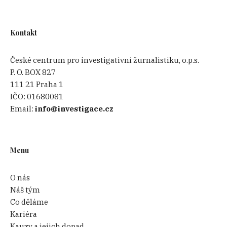
Kontakt
České centrum pro investigativní žurnalistiku, o.p.s.
P. O. BOX 827
111 21 Praha 1
IČO:
01680081
Email:
info@investigace.cz
Menu
O nás
Náš tým
Co děláme
Kariéra
Kauzy a jejich dopad