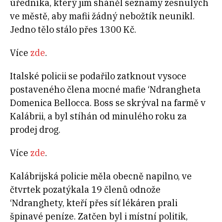
úředníka, který jim sháněl seznamy zesnulých
ve městě, aby mafii žádný nebožtík neunikl.
Jedno tělo stálo přes 1300 Kč.
Více
zde
.
Italské policii se podařilo zatknout vysoce
postaveného člena mocné mafie ‘Ndrangheta
Domenica Bellocca. Boss se skrýval na farmě v
Kalábrii, a byl stíhán od minulého roku za
prodej drog.
Více
zde
.
Kalábrijská policie měla obecně napilno, ve
čtvrtek pozatýkala 19 členů odnože
‘Ndranghety, kteří přes síť lékáren prali
špinavé peníze. Zatčen byl i místní politik,