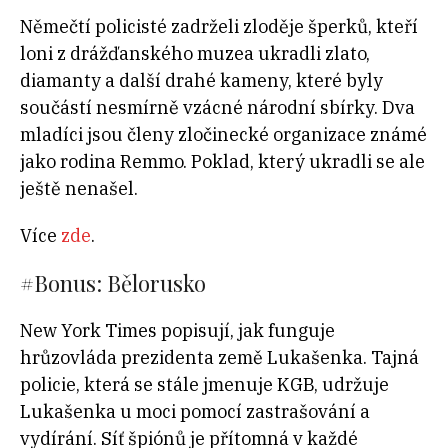
Němečtí policisté zadrželi zloděje šperků, kteří
loni z drážďanského muzea ukradli zlato,
diamanty a další drahé kameny, které byly
součástí nesmírně vzácné národní sbírky. Dva
mladíci jsou členy zločinecké organizace známé
jako rodina Remmo. Poklad, který ukradli se ale
ještě nenašel.
Více
zde
.
#
Bonus: Bělorusko
New York Times popisují, jak funguje
hrůzovláda prezidenta země Lukašenka. Tajná
policie, která se stále jmenuje KGB, udržuje
Lukašenka u moci pomocí zastrašování a
vydírání. Síť špiónů je přítomná v každé