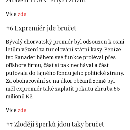
zabavení 1776 střelných zbraní.
Více
zde
.
#6
Expremiér jde bručet
Bývalý chorvatský premiér byl odsouzen k osmi
letům vězení za tunelování státní kasy. Peníze
Ivo Sanader během své funkce proléval přes
offshore firmu, část si pak nechával a část
putovala do tajného fondu jeho politické strany.
Za obohacování se na úkor občanů země byl
měl expremiér také zaplatit pokutu zhruba 55
milionů Kč.
Více
zde
.
#7
Zloději šperků jdou taky bručet