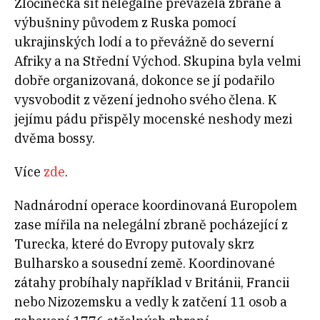
Zločinecká síť nelegálně převážela zbraně a
výbušniny původem z Ruska pomocí
ukrajinských lodí a to převážně do severní
Afriky a na Střední Východ. Skupina byla velmi
dobře organizovaná, dokonce se jí podařilo
vysvobodit z vězení jednoho svého člena. K
jejímu pádu přispěly mocenské neshody mezi
dvěma bossy.
Více
zde
.
Nadnárodní operace koordinovaná Europolem
zase mířila na nelegální zbraně pocházející z
Turecka, které do Evropy putovaly skrz
Bulharsko a sousední země. Koordinované
zátahy probíhaly například v Británii, Francii
nebo Nizozemsku a vedly k zatčení 11 osob a