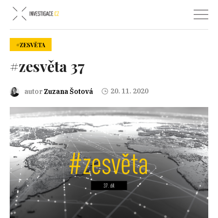
#ZESVĚTA
#zesvěta 37
20. 11. 2020
autor
Zuzana Šotová