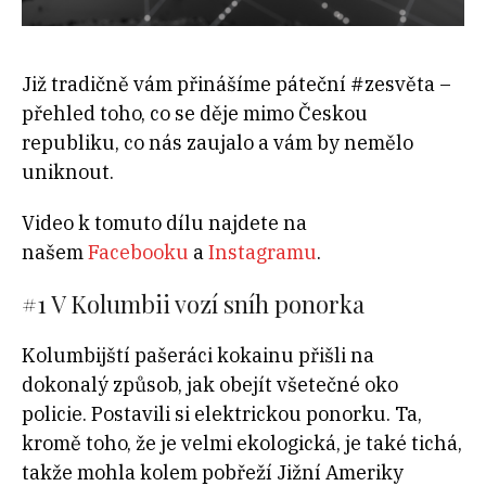
Již tradičně vám přinášíme páteční #zesvěta –
přehled toho, co se děje mimo Českou
republiku, co nás zaujalo a vám by nemělo
uniknout.
Video k tomuto dílu najdete na
našem
Facebooku
a
Instagramu
.
#1
V Kolumbii vozí sníh ponorka
Kolumbijští pašeráci kokainu přišli na
dokonalý způsob, jak obejít všetečné oko
policie. Postavili si elektrickou ponorku. Ta,
kromě toho, že je velmi ekologická, je také tichá,
takže mohla kolem pobřeží Jižní Ameriky