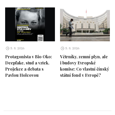
5. 8. 2026
5. 8. 2026
Protagonista v Bio Oko:
Větrníky, zemní plyn, ale
Deepfake, stud a vztek.
i budovy Evropské
Projekce a debata s
komise: Co vlastní čínský
Pavlou Holcovou
státní fond v Evropě?