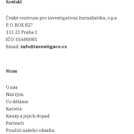
Kontakt
České centrum pro investigativní žurnalistiku, o.p.s.
P. O. BOX 827
111 21 Praha 1
IČO:
01680081
Email:
info@investigace.cz
Menu
O nás
Náš tým
Co děláme
Kariéra
Kauzy a jejich dopad
Partneři
Použití našeho obsahu