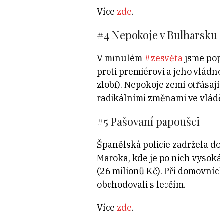
Více
zde
.
#4 Nepokoje v Bulharsku 
V minulém
#zesvěta
jsme pop
proti premiérovi a jeho vládno
zlobí). Nepokoje zemí otřásají
radikálními změnami ve vládě.
#5 Pašovaní papoušci
Španělská policie zadržela d
Maroka, kde je po nich vysok
(26 milionů Kč). Při domovní
obchodovali s lecčím.
Více
zde
.