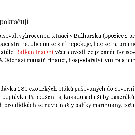
pokračují
isovali vyhrocenou situaci v Bulharsku (opozice s p
ucí straně, ulicemi se šíří nepokoje, lidé se na prem
 stále.
Balkan Insight
včera uvedl, že premiér Borisov 
 Odchází ministři financí, hospodářství, vnitra a min
odávku 280 exotických ptáků pašovaných do Severní A
á poptávka. Papoušci ara, kakadu a další by pašeráků
ch prohlídkách se navíc našly balíky marihuany, což 