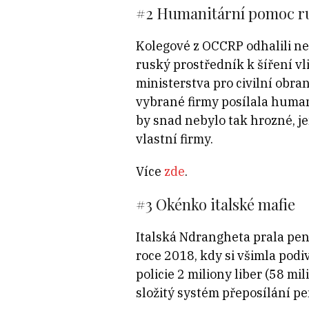
#2 Humanitární pomoc 
Kolegové z OCCRP odhalili n
ruský prostředník k šíření vl
ministerstva pro civilní obra
vybrané firmy posílala human
by snad nebylo tak hrozné, j
vlastní firmy.
Více
zde
.
#3 Okénko italské mafie
Italská Ndrangheta prala pení
roce 2018, kdy si všimla podi
policie 2 miliony liber (58 mi
složitý systém přeposílání pe