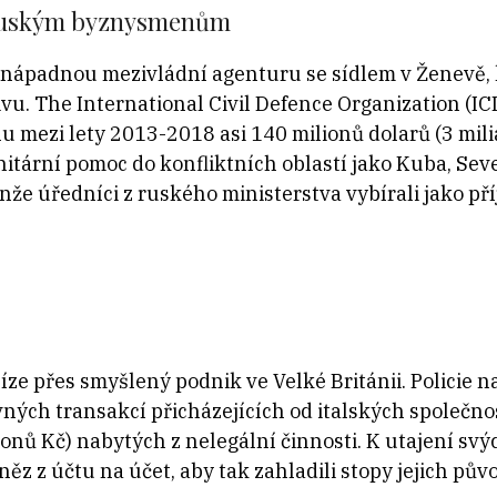
ruským byznysmenům
enápadnou mezivládní agenturu se sídlem v Ženevě, 
ivu. The International Civil Defence Organization (IC
nu mezi lety 2013-2018 asi 140 milionů dolarů (3 mili
itární pomoc do konfliktních oblastí jako Kuba, Sev
enže úředníci z ruského ministerstva vybírali jako p
ze přes smyšlený podnik ve Velké Británii. Policie n
vných transakcí přicházejících od italských společnos
lionů Kč) nabytých z nelegální činnosti. K utajení svýc
něz z účtu na účet, aby tak zahladili stopy jejich pův