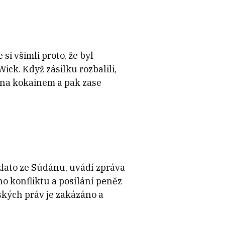
si všimli proto, že byl
ck. Když zásilku rozbalili,
něna kokainem a pak zase
zlato ze Súdánu, uvádí zpráva
ho konfliktu a posílání peněz
ských práv je zakázáno a