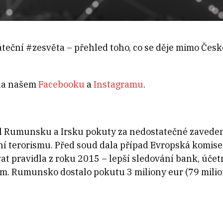
áteční #zesvěta – přehled toho, co se děje mimo Česk
 na našem
Facebooku
a
Instagramu
.
l Rumunsku a Irsku pokuty za nedostatečné zavedení
í terorismu. Před soud dala případ Evropská komise j
 pravidla z roku 2015 – lepší sledování bank, účet
em. Rumunsko dostalo pokutu 3 miliony eur (79 milion