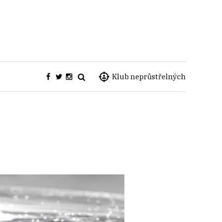
Klub neprůstřelných