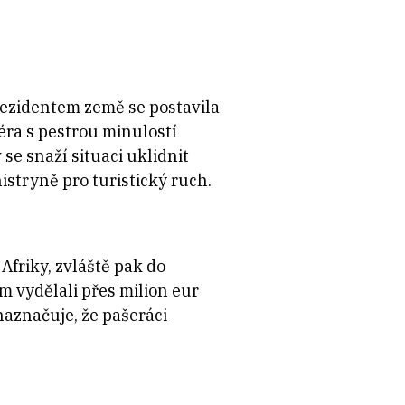
rezidentem země se postavila
iéra s pestrou minulostí
se snaží situaci uklidnit
istryně pro turistický ruch.
friky, zvláště pak do
m vydělali přes milion eur
naznačuje, že pašeráci