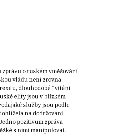
ou zprávu o ruském vměšování
tskou vládu není zrovna
Brexitu, dlouhodobé “vítání
uské elity jsou v blízkém
avodajské služby jsou podle
 dohlížela na dodržování
 Jedno pozitivum zpráva
 těžké s nimi manipulovat.