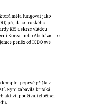
která měla fungovat jako
DO) přijala od ruského
ardy Kč) a skrze vládou
erní Korea, nebo Abcházie. To
říjemce peněz od ICDO své
a komplot poprvé přišla v
tí. Nyní zabavila britská
h aktivit používali zločinci
odu.