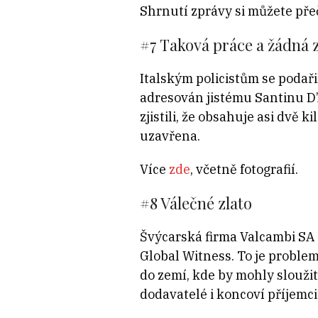
Shrnutí zprávy si můžete pře
#7
Taková práce a žádná 
Italským policistům se podařil
adresován jistému Santinu D’A
zjistili, že obsahuje asi dvě
uzavřena.
Více
zde
, včetně fotografií.
#8 Válečné zlato
Švýcarská firma Valcambi SA 
Global Witness. To je problem
do zemí, kde by mohly slouži
dodavatelé i koncoví příjemc