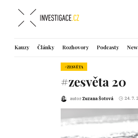
Kauzy
Články
Rozhovory
Podcasty
News
#ZESVĚTA
#zesvěta 20
24. 7.
autor
Zuzana Šotová