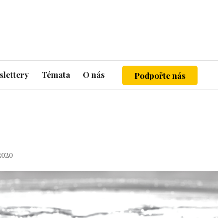
lettery
Témata
O nás
Podpořte nás
 2020