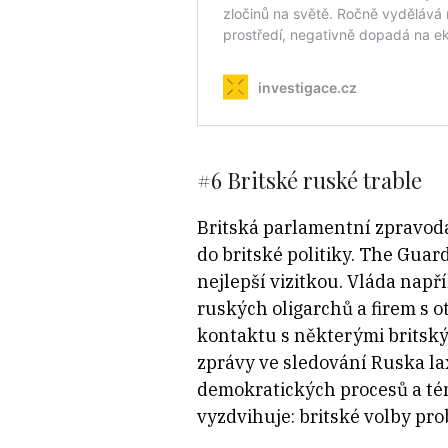
#6 Britské ruské trable
Britská parlamentní zpravod
do britské politiky. The Guar
nejlepší vizitkou. Vláda např
ruských oligarchů a firem s o
kontaktu s některými britským
zprávy ve sledování Ruska lax
demokratických procesů a tém
vyzdvihuje: britské volby pro