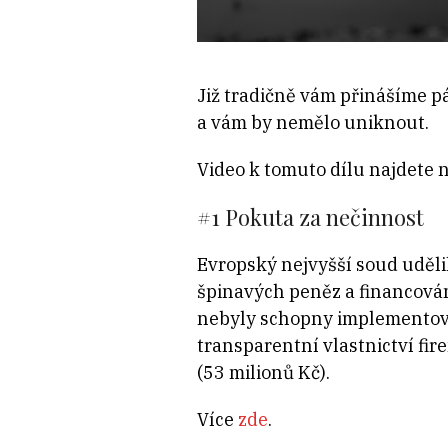
Již tradičně vám přinášíme p
a vám by nemělo uniknout.
Video k tomuto dílu najdete
#1 Pokuta za nečinnost
Evropský nejvyšší soud uděli
špinavých peněz a financován
nebyly schopny implementovat
transparentní vlastnictví fir
(53 milionů Kč).
Více
zde
.