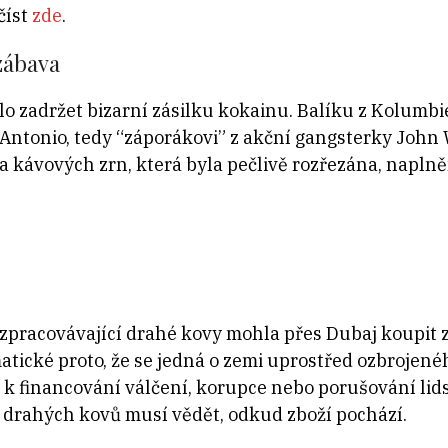
číst
zde
.
zábava
o zadržet bizarní zásilku kokainu. Balíku z Kolumbie 
ntonio, tedy “záporákovi” z akční gangsterky John Wi
 kila kávových zrn, která byla pečlivě rozřezána, napl
zpracovávající drahé kovy mohla přes Dubaj koupit 
atické proto, že se jedná o zemi uprostřed ozbrojené
t k financování válčení, korupce nebo porušování lid
i drahých kovů musí vědět, odkud zboží pochází.