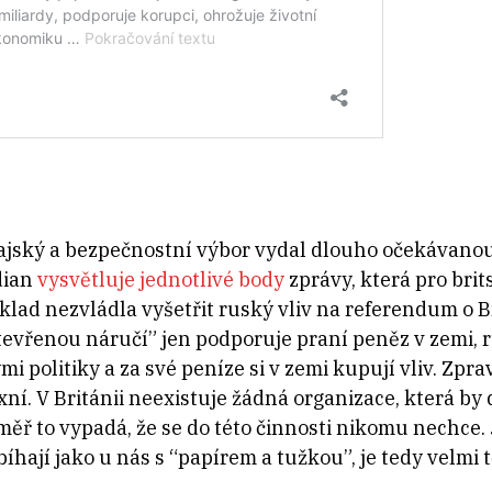
ajský a bezpečnostní výbor vydal dlouho očekávan
dian
vysvětluje jednotlivé body
zprávy, která pro bri
íklad nezvládla vyšetřit ruský vliv na referendum o 
tevřenou náručí” jen podporuje praní peněz v zemi, r
i politiky a za své peníze si v zemi kupují vliv. Zpr
ní. V Británii neexistuje žádná organizace, která by
ěř to vypadá, že se do této činnosti nikomu nechce.
bíhají jako u nás s “papírem a tužkou”, je tedy velmi