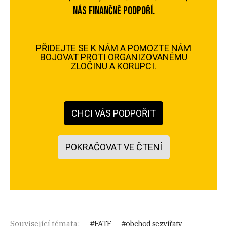
NÁS FINANČNĚ PODPOŘÍ.
PŘIDEJTE SE K NÁM A POMOZTE NÁM
BOJOVAT PROTI ORGANIZOVANÉMU
ZLOČINU A KORUPCI.
CHCI VÁS PODPOŘIT
POKRAČOVAT VE ČTENÍ
Pereme, podplácíme, podvádíme
Související témata:
FATF
obchod se zvířaty