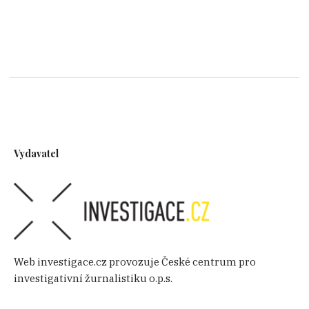
Jestliže je cílem naopak maskování toků peněz
přes hranice, používá se obchod s uměním, s
módou nebo s tradiční medicínou. Pro praní
peněz bývá typické nakupování nemovitostí a
luxusního zboží (drahá auta, šperky, umění),
tyto praktiky najdeme i u obchodníků s
divočinou.
Vydavatel
Web investigace.cz provozuje České centrum pro
investigativní žurnalistiku o.p.s.