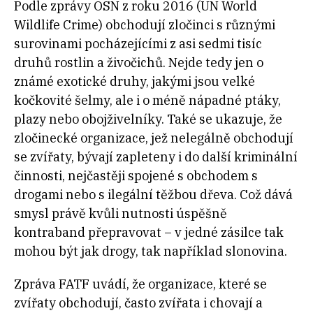
Podle zprávy OSN z roku 2016 (UN World
Wildlife Crime) obchodují zločinci s různými
surovinami pocházejícími z asi sedmi tisíc
druhů rostlin a živočichů. Nejde tedy jen o
známé exotické druhy, jakými jsou velké
kočkovité šelmy, ale i o méně nápadné ptáky,
plazy nebo obojživelníky. Také se ukazuje, že
zločinecké organizace, jež nelegálně obchodují
se zvířaty, bývají zapleteny i do další kriminální
činnosti, nejčastěji spojené s obchodem s
drogami nebo s ilegální těžbou dřeva. Což dává
smysl právě kvůli nutnosti úspěšně
kontraband přepravovat – v jedné zásilce tak
mohou být jak drogy, tak například slonovina.
Zpráva FATF uvádí, že organizace, které se
zvířaty obchodují, často zvířata i chovají a