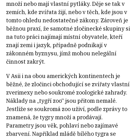
množí nebo mají vlastní pytláky. Děje se tak v
zemích, kde zvířata žijí, nebo v těch, kde jsou v
tomto ohledu nedostatečné zákony. Zároveň je
běžnou praxí, že samotné zločinecké skupiny si
na tuto práci najímají místní obyvatele, kteří
znají zemi i jazyk, případně podnikají v
zákonném byznysu, jímž mohou nelegální
činnost zakrýt.
V Asii i na obou amerických kontinentech je
běžné, že zločinci obchodující se zvířaty vlastní
zverimexy nebo soukromé zoologické zahrady.
Náklady na „tygří zoo“ jsou přitom nemalé.
Jestliže se soukromá zoo uživí, podle zprávy to
znamená, že tygry množí a prodávají.
Parametry jsou věk, pohlaví nebo zajímavé
zbarvení. Například mládě bílého tygra se