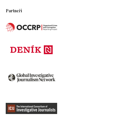
Mládě tygra nalezené v kufru na letišti v Bankoku.
Partneři
Zdroj: Flickr CC
Ačkoli zločinci při praní svých výdělků porušují
zákony, odpovědné instituce často toky peněz
nesledují a případy nevyšetřují. Podle zprávy
FATF přitom nelegálním obchodem se zvířaty
ročně proteče mezi 7 a 23 miliardami dolarů –
právě nedostatečná kontrola znamená, že jsou
přesná data neznámá. Jednotlivé orgány, které
proti kriminální činnosti bojují, mezi sebou
často nesdílejí informace nebo nemají k řešení
případů potřebné legislativní nástroje. Špatná
spolupráce je i mezi jednotlivými zeměmi.
Spolupráce politiků, organizací bojujících s