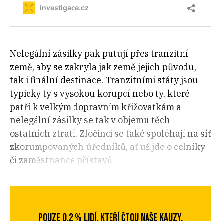
Nelegální zásilky pak putují přes tranzitní
země, aby se zakryla jak země jejich původu,
tak i finální destinace. Tranzitními státy jsou
typicky ty s vysokou korupcí nebo ty, které
patří k velkým dopravním křižovatkám a
nelegální zásilky se tak v objemu těch
ostatních ztratí. Zločinci se také spoléhají na síť
zkorumpovaných úředníků, ať už jde o celníky
či zaměstnance přístavů.
POUZE 0,2 % LIDÍ, KTEŘÍ ČTOU NAŠE KAUZY,