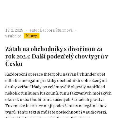
13. 2. 2025
autor
Barbora Šturmová
Kauzy
v rubrice
Zátah na obchodníky s divočinou za
rok 2024: Další podezřelý chov tygrů v
Česku
Každoroční operace Interpolu nazvaná Thunder opět
odhalila nelegální praktiky obchodníků s ohroženými
druhy zvířat. Úřady po celém světě objevily například
několik tun šupin luskounů, tunu takzvaných mořských
okurek nebo téměř tunu sušených žraločích ploutví.
Tuzemské instituce mají podezření na nelegální chov
tygrů. Tento text si můžete poslechnout i v audioverzi.