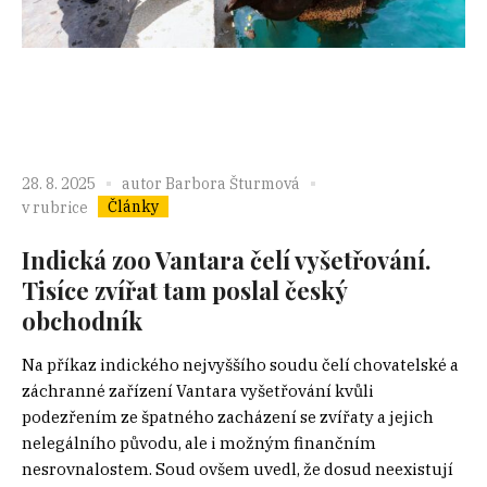
28. 8. 2025
autor
Barbora Šturmová
Články
v rubrice
Indická zoo Vantara čelí vyšetřování.
Tisíce zvířat tam poslal český
obchodník
Na příkaz indického nejvyššího soudu čelí chovatelské a
záchranné zařízení Vantara vyšetřování kvůli
podezřením ze špatného zacházení se zvířaty a jejich
nelegálního původu, ale i možným finančním
nesrovnalostem. Soud ovšem uvedl, že dosud neexistují