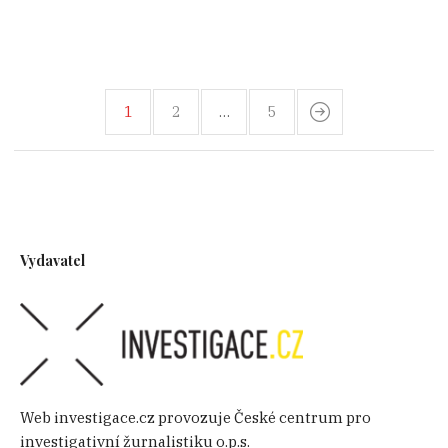
1
2
…
5
Vydavatel
Web investigace.cz provozuje České centrum pro
investigativní žurnalistiku o.p.s.