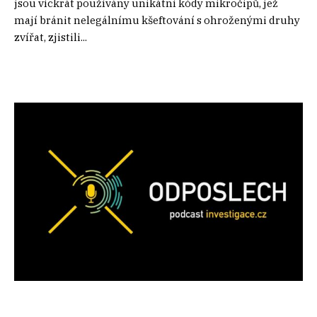
jsou víckrát používány unikátní kódy mikročipů, jež
mají bránit nelegálnímu kšeftování s ohroženými druhy
zvířat, zjistili...