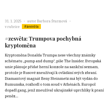
31. 1. 2025
autor
Barbora Šturmová
#zesvěta
v rubrice
#zesvěta: Trumpova pochybná
kryptoměna
Kryptoměna Donalda Trumpa nese všechny známky
schématu „pump and dump“, píše The Insider. Evropská
unie plánuje přidat herní konzole na sankční seznam,
protože je Rusové zneužívají k ovládání svých zbraní.
Diamantový magnát Beny Steinmetz má být vydán do
Rumunska, rozhodl o tom soud v Athénách. Europol
dopadl gang, jenž zneužíval ukrajinské uprchlíky k praní
peněz....