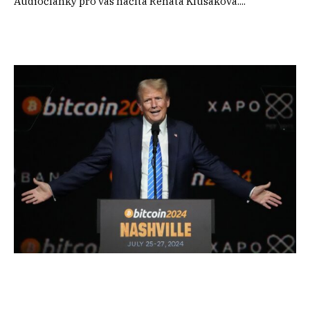
Audiočlánky pro vás načítá Renata Klusáková....