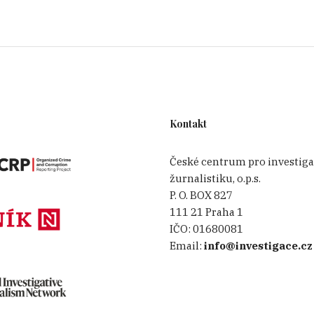
Kontakt
České centrum pro investiga
žurnalistiku, o.p.s.
P. O. BOX 827
111 21 Praha 1
IČO:
01680081
Email:
info@investigace.cz