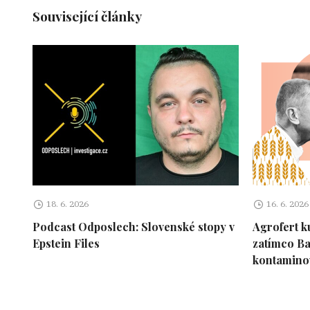
Související články
18. 6. 2026
16. 6. 2026
Podcast Odposlech: Slovenské stopy v
Agrofert k
Epstein Files
zatímco Bab
kontamino