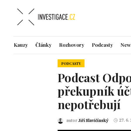
Kauzy
Články
Rozhovory
Podcasty
News
PODCASTY
Podcast Odpo
překupník účt
nepotřebují
27. 6.
autor
Jiří Slavičínský