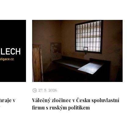
27. 5. 2026
hraje v
Válečný zločinec v Česku spoluvlastní
?
firmu s ruským politikem