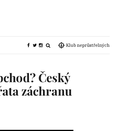
Klub neprůstřelných
obchod? Český
ířata záchranu