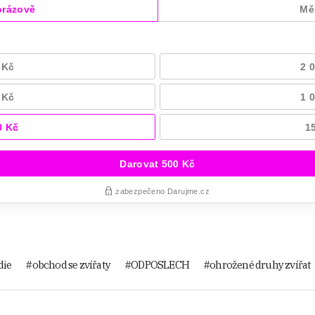
die
obchod se zvířaty
ODPOSLECH
ohrožené druhy zvířat