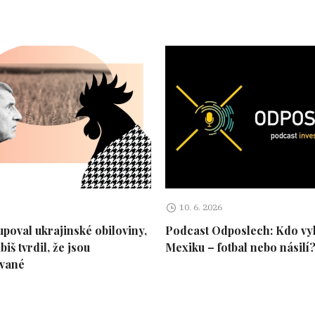
10. 6. 2026
upoval ukrajinské obiloviny,
Podcast Odposlech: Kdo vy
iš tvrdil, že jsou
Mexiku – fotbal nebo násilí
vané