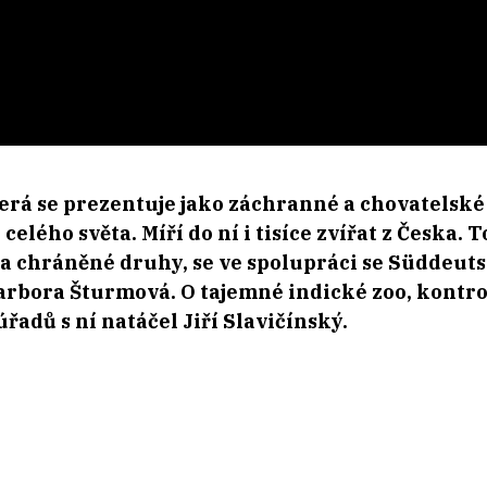
erá se prezentuje jako záchranné a chovatelské 
celého světa. Míří do ní i tisíce zvířat z Česka. 
é a chráněné druhy, se ve spolupráci se Süddeut
rbora Šturmová. O tajemné indické zoo, kontr
řadů s ní natáčel Jiří Slavičínský.