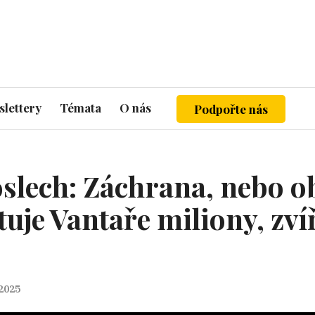
lettery
Témata
O nás
Podpořte nás
slech: Záchrana, nebo 
uje Vantaře miliony, zv
 2025