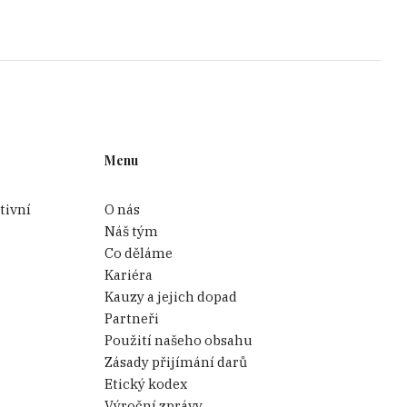
Menu
tivní
O nás
Náš tým
Co děláme
Kariéra
Kauzy a jejich dopad
Partneři
Použití našeho obsahu
Zásady přijímání darů
Etický kodex
Výroční zprávy