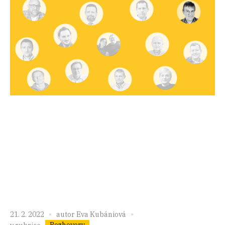
21. 2. 2022
autor
Eva Kubániová