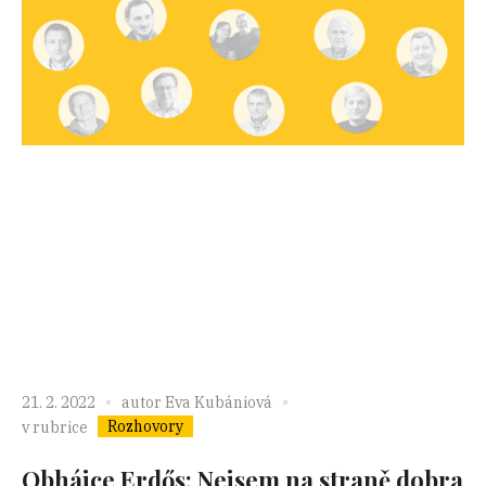
21. 2. 2022
autor
Eva Kubániová
Rozhovory
v rubrice
Obhájce Erdős: Nejsem na straně dobra