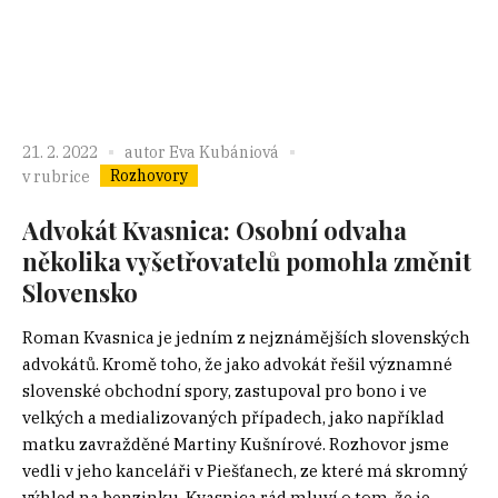
21. 2. 2022
autor
Eva Kubániová
Rozhovory
v rubrice
Advokát Kvasnica: Osobní odvaha
několika vyšetřovatelů pomohla změnit
Slovensko
Roman Kvasnica je jedním z nejznámějších slovenských
advokátů. Kromě toho, že jako advokát řešil významné
slovenské obchodní spory, zastupoval pro bono i ve
velkých a medializovaných případech, jako například
matku zavražděné Martiny Kušnírové. Rozhovor jsme
vedli v jeho kanceláři v Piešťanech, ze které má skromný
výhled na benzinku. Kvasnica rád mluví o tom, že je...