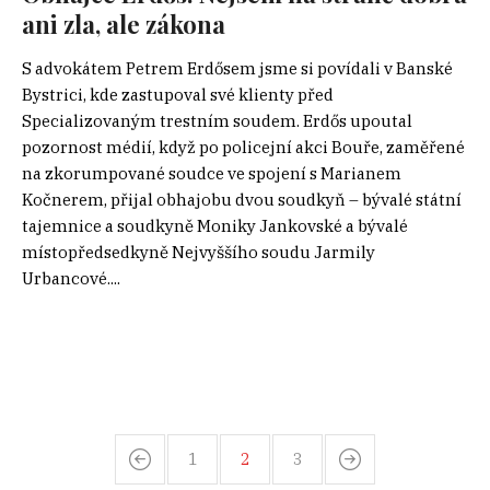
ani zla, ale zákona
S advokátem Petrem Erdősem jsme si povídali v Banské
Bystrici, kde zastupoval své klienty před
Specializovaným trestním soudem. Erdős upoutal
pozornost médií, když po policejní akci Bouře, zaměřené
na zkorumpované soudce ve spojení s Marianem
Kočnerem, přijal obhajobu dvou soudkyň – bývalé státní
tajemnice a soudkyně Moniky Jankovské a bývalé
místopředsedkyně Nejvyššího soudu Jarmily
Urbancové....
1
2
3