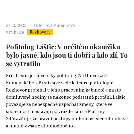
21. 2. 2022
autor
Eva Kubániová
Rozhovory
v rubrice
Politolog Láštic: V určitém okamžiku
bylo jasné, kdo jsou ti dobří a kdo zlí. To
se vytratilo
Erik Láštic je slovenský politolog. Na Univerzitě
Komenského v Bratislavě vede katedru politologie.
Rozhovor probíhal v jeho pracovním kabinetě a místo
domluvené hodiny se nakonec podstatně protáhl. Láštic
považuje za nebezpečné uspěchat změny, které ve
společnosti nastávají po vraždě Jána a Martiny.
Zdůrazňuje, že právní postupy mohou být sice zdlouhavé
a nudné, avšak z dlouhodobého...