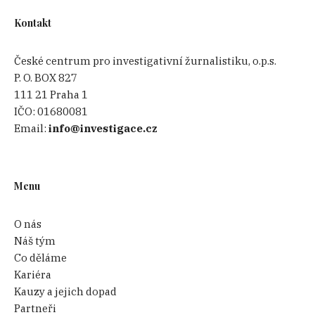
Kontakt
České centrum pro investigativní žurnalistiku, o.p.s.
P. O. BOX 827
111 21 Praha 1
IČO:
01680081
Email:
info@investigace.cz
Menu
O nás
Náš tým
Co děláme
Kariéra
Kauzy a jejich dopad
Partneři