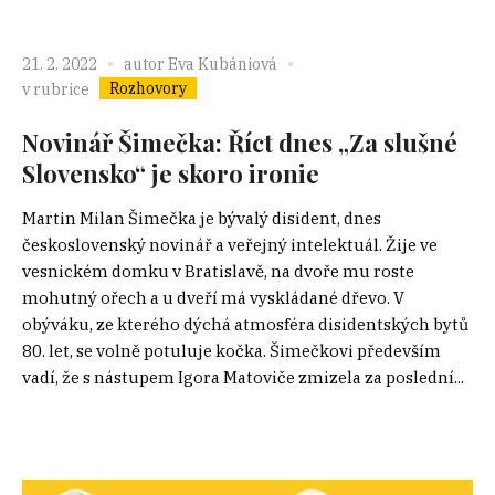
21. 2. 2022
autor
Eva Kubániová
Rozhovory
v rubrice
Novinář Šimečka: Říct dnes „Za slušné
Slovensko“ je skoro ironie
Martin Milan Šimečka je bývalý disident, dnes
československý novinář a veřejný intelektuál. Žije ve
vesnickém domku v Bratislavě, na dvoře mu roste
mohutný ořech a u dveří má vyskládané dřevo. V
obýváku, ze kterého dýchá atmosféra disidentských bytů
80. let, se volně potuluje kočka. Šimečkovi především
vadí, že s nástupem Igora Matoviče zmizela za poslední...