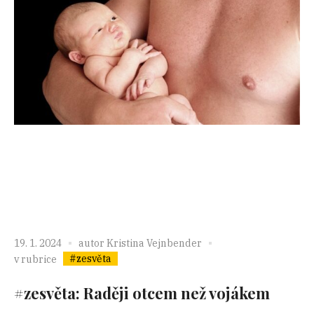
19. 1. 2024
autor
Kristina Vejnbender
#zesvěta
v rubrice
#zesvěta: Raději otcem než vojákem