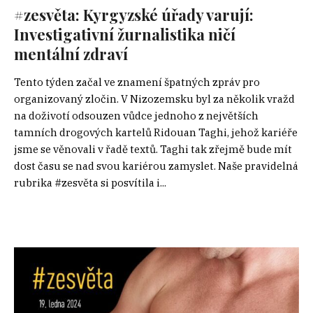
#zesvěta: Kyrgyzské úřady varují:
Investigativní žurnalistika ničí
mentální zdraví
Tento týden začal ve znamení špatných zpráv pro
organizovaný zločin. V Nizozemsku byl za několik vražd
na doživotí odsouzen vůdce jednoho z největších
tamních drogových kartelů Ridouan Taghi, jehož kariéře
jsme se věnovali v řadě textů. Taghi tak zřejmě bude mít
dost času se nad svou kariérou zamyslet. Naše pravidelná
rubrika #zesvěta si posvítila i...