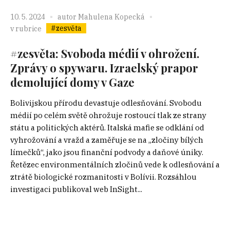
10. 5. 2024
autor
Mahulena Kopecká
#zesvěta
v rubrice
#zesvěta: Svoboda médií v ohrožení.
Zprávy o spywaru. Izraelský prapor
demolující domy v Gaze
Bolivijskou přírodu devastuje odlesňování. Svobodu
médií po celém světě ohrožuje rostoucí tlak ze strany
státu a politických aktérů. Italská mafie se odklání od
vyhrožování a vražd a zaměřuje se na „zločiny bílých
límečků“, jako jsou finanční podvody a daňové úniky.
Řetězec environmentálních zločinů vede k odlesňování a
ztrátě biologické rozmanitosti v Bolívii. Rozsáhlou
investigaci publikoval web InSight...