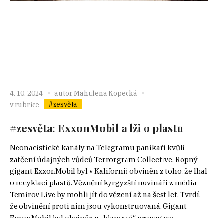
4. 10. 2024
autor
Mahulena Kopecká
#zesvěta
v rubrice
#zesvěta: ExxonMobil a lži o plastu
Neonacistické kanály na Telegramu panikaří kvůli
zatčení údajných vůdců Terrorgram Collective. Ropný
gigant ExxonMobil byl v Kalifornii obviněn z toho, že lhal
o recyklaci plastů. Věznění kyrgyzští novináři z média
Temirov Live by mohli jít do vězení až na šest let. Tvrdí,
že obvinění proti nim jsou vykonstruovaná. Gigant
ExxonMobil byl obviněn z „klamavé“ propagace...