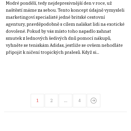
Modré pondělí, tedy nejdepresivnější den v roce, už
naštěstí máme za sebou. Tento koncept údajně vymysleli
marketingoví specialisté jedné britské cestovní
agentury, pravděpodobně s cílem nalákat lidi na exotické
dovolené. Pokud by vás místo toho napadlo zahnat
smutek z lednových šedivých dnů pomocí nákupů,
vyhněte se teniskám Adidas, jestliže se ovšem nehodláte
připojit k ničení tropických pralesů. Když si...
1
2
…
4