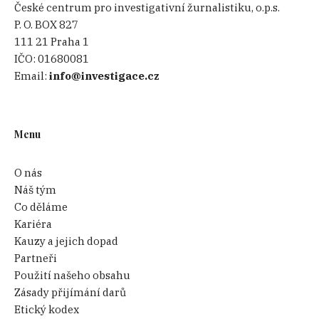
České centrum pro investigativní žurnalistiku, o.p.s.
P. O. BOX 827
111 21 Praha 1
IČO:
01680081
Email:
info@investigace.cz
Menu
O nás
Náš tým
Co děláme
Kariéra
Kauzy a jejich dopad
Partneři
Použití našeho obsahu
Zásady přijímání darů
Etický kodex