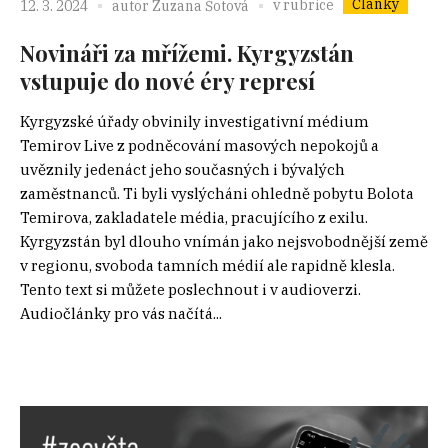
Články
v rubrice
12. 3. 2024
autor
Zuzana Šotová
Novináři za mřížemi. Kyrgyzstán
vstupuje do nové éry represí
Kyrgyzské úřady obvinily investigativní médium
Temirov Live z podněcování masových nepokojů a
uvěznily jedenáct jeho současných i bývalých
zaměstnanců. Ti byli vyslýcháni ohledně pobytu Bolota
Temirova, zakladatele média, pracujícího z exilu.
Kyrgyzstán byl dlouho vnímán jako nejsvobodnější země
v regionu, svoboda tamních médií ale rapidně klesla.
Tento text si můžete poslechnout i v audioverzi.
Audiočlánky pro vás načítá...