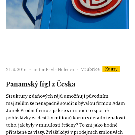
Kauzy
v rubrice
21. 4. 2016
autor
Pavla Holcová
Panamský fígl z Česka
Struktury z daňových rájů umožňují původním
majitelům se nenápadně soudit s bývalou firmou Adam
Junek Prodat firmu a pak se s ní soudit o sporné
pohledávky za desítky milionů korun s detailní znalostí
toho, jak byly v minulosti řešeny? To zní jako hodně
přitažené za vlasy. Zvlášť když v prodejních smlouvách