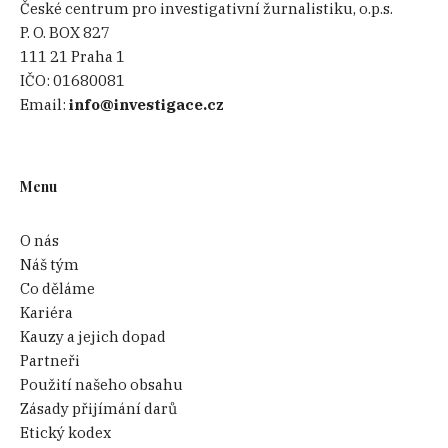
České centrum pro investigativní žurnalistiku, o.p.s.
P. O. BOX 827
111 21 Praha 1
IČO:
01680081
Email:
info@investigace.cz
Menu
O nás
Náš tým
Co děláme
Kariéra
Kauzy a jejich dopad
Partneři
Použití našeho obsahu
Zásady přijímání darů
Etický kodex