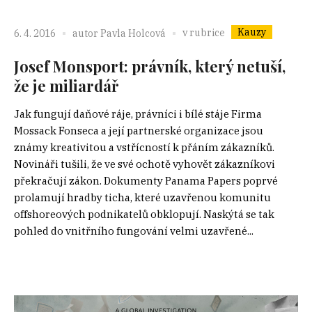
Kauzy
v rubrice
6. 4. 2016
autor
Pavla Holcová
Josef Monsport: právník, který netuší,
že je miliardář
Jak fungují daňové ráje, právníci i bílé stáje Firma
Mossack Fonseca a její partnerské organizace jsou
známy kreativitou a vstřícností k přáním zákazníků.
Novináři tušili, že ve své ochotě vyhovět zákazníkovi
překračují zákon. Dokumenty Panama Papers poprvé
prolamují hradby ticha, které uzavřenou komunitu
offshoreových podnikatelů obklopují. Naskýtá se tak
pohled do vnitřního fungování velmi uzavřené...