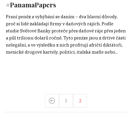
#PanamaPapers
Praní peněz a vyhýbání se daním – dva hlavní důvody,
proč si lidé zakládají firmy v daňových rájích. Podle
studie Světové Banky proteče přes daňové ráje přes jeden
a půl trilionu dolarů ročně. Tyto peníze jsou z drtivé části
nelegální, a ve výsledku z nich profitují afričtí diktátoři,
mexické drogové kartely, politici, italská mafie nebo...
1
2