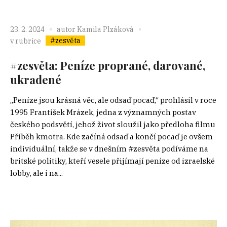
23. 2. 2024
autor
Kamila Plzáková
#zesvěta
v rubrice
#zesvěta: Peníze proprané, darované,
ukradené
„Peníze jsou krásná věc, ale odsaď pocaď,“ prohlásil v roce
1995 František Mrázek, jedna z významných postav
českého podsvětí, jehož život sloužil jako předloha filmu
Příběh kmotra. Kde začíná odsaď a končí pocaď je ovšem
individuální, takže se v dnešním #zesvěta podíváme na
britské politiky, kteří vesele přijímají peníze od izraelské
lobby, ale i na...