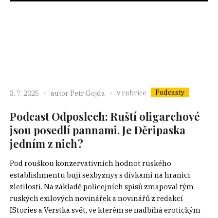
Podcasty
v rubrice
3. 7. 2025
autor
Petr Gojda
Podcast Odposlech: Ruští oligarchové
jsou posedlí pannami. Je Děripaska
jedním z nich?
Pod rouškou konzervativních hodnot ruského
establishmentu bují sexbyznys s dívkami na hranici
zletilosti. Na základě policejních spisů zmapoval tým
ruských exilových novinářek a novinářů z redakcí
IStories a Verstka svět, ve kterém se nadbíhá erotickým