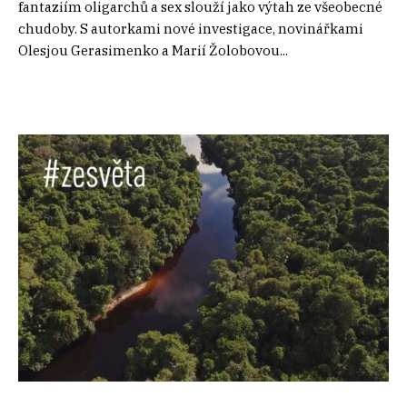
fantaziím oligarchů a sex slouží jako výtah ze všeobecné
chudoby. S autorkami nové investigace, novinářkami
Olesjou Gerasimenko a Marií Žolobovou...