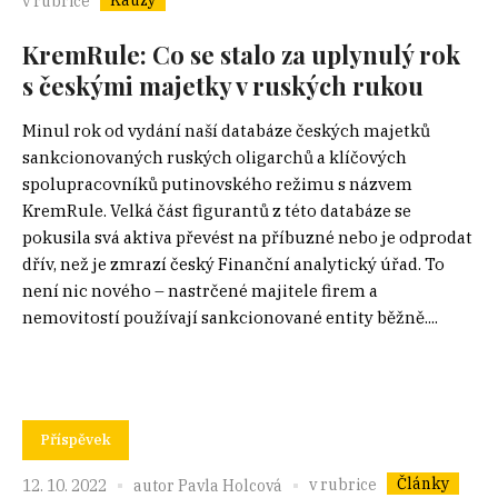
Kauzy
v rubrice
KremRule: Co se stalo za uplynulý rok
s českými majetky v ruských rukou
Minul rok od vydání naší databáze českých majetků
sankcionovaných ruských oligarchů a klíčových
spolupracovníků putinovského režimu s názvem
KremRule. Velká část figurantů z této databáze se
pokusila svá aktiva převést na příbuzné nebo je odprodat
dřív, než je zmrazí český Finanční analytický úřad. To
není nic nového – nastrčené majitele firem a
nemovitostí používají sankcionované entity běžně....
Příspěvek
Články
v rubrice
12. 10. 2022
autor
Pavla Holcová