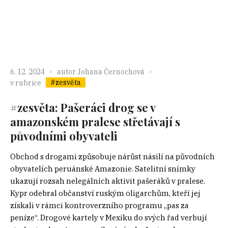
6. 12. 2024
autor
Johana Černochová
#zesvěta
v rubrice
#zesvěta: Pašeráci drog se v
amazonském pralese střetávají s
původními obyvateli
Obchod s drogami způsobuje nárůst násilí na původních
obyvatelích peruánské Amazonie. Satelitní snímky
ukazují rozsah nelegálních aktivit pašeráků v pralese.
Kypr odebral občanství ruským oligarchům, kteří jej
získali v rámci kontroverzního programu „pas za
peníze“. Drogové kartely v Mexiku do svých řad verbují