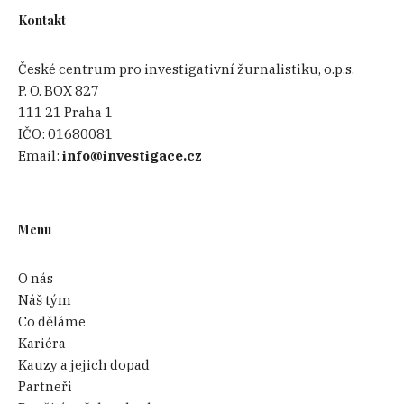
Kontakt
České centrum pro investigativní žurnalistiku, o.p.s.
P. O. BOX 827
111 21 Praha 1
IČO:
01680081
Email:
info@investigace.cz
Menu
O nás
Náš tým
Co děláme
Kariéra
Kauzy a jejich dopad
Partneři