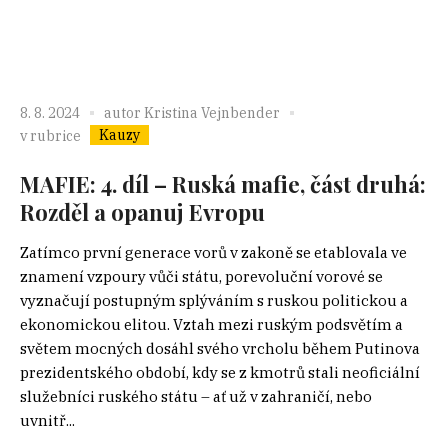
8. 8. 2024
autor
Kristina Vejnbender
Kauzy
v rubrice
MAFIE: 4. díl – Ruská mafie, část druhá:
Rozděl a opanuj Evropu
Zatímco první generace vorů v zakoně se etablovala ve
znamení vzpoury vůči státu, porevoluční vorové se
vyznačují postupným splýváním s ruskou politickou a
ekonomickou elitou. Vztah mezi ruským podsvětím a
světem mocných dosáhl svého vrcholu během Putinova
prezidentského období, kdy se z kmotrů stali neoficiální
služebníci ruského státu – ať už v zahraničí, nebo
uvnitř...