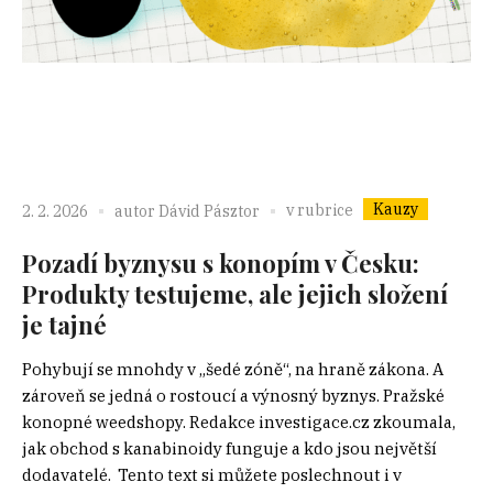
Kauzy
v rubrice
2. 2. 2026
autor
Dávid Pásztor
Pozadí byznysu s konopím v Česku:
Produkty testujeme, ale jejich složení
je tajné
Pohybují se mnohdy v „šedé zóně“, na hraně zákona. A
zároveň se jedná o rostoucí a výnosný byznys. Pražské
konopné weedshopy. Redakce investigace.cz zkoumala,
jak obchod s kanabinoidy funguje a kdo jsou největší
dodavatelé. Tento text si můžete poslechnout i v