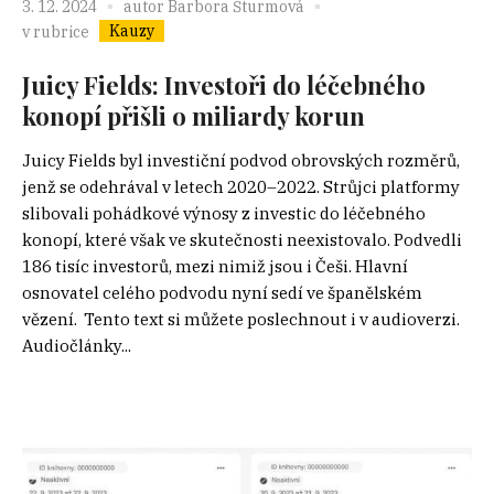
3. 12. 2024
autor
Barbora Šturmová
Kauzy
v rubrice
Juicy Fields: Investoři do léčebného
konopí přišli o miliardy korun
Juicy Fields byl investiční podvod obrovských rozměrů,
jenž se odehrával v letech 2020–2022. Strůjci platformy
slibovali pohádkové výnosy z investic do léčebného
konopí, které však ve skutečnosti neexistovalo. Podvedli
186 tisíc investorů, mezi nimiž jsou i Češi. Hlavní
osnovatel celého podvodu nyní sedí ve španělském
vězení. Tento text si můžete poslechnout i v audioverzi.
Audiočlánky...