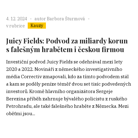
4. 12. 2024
autor
Barbora Šturmová
Kauzy
v rubrice
Juicy Fields: Podvod za miliardy korun
s falešným hrabětem i českou firmou
Investiční podvod Juicy Fields se odehrával mezi lety
2020 a 2022. Novináři z německého investigativního
média Correctiv zmapovali, kdo za tímto podvodem stál
a kam se poděly peníze téměř dvou set tisíc podvedených
investorů. Kromě hlavního organizátora Sergeje
Berezina příběh zahrnuje bývalého policistu z ruského
Petrohradu, ale také falešného hraběte z Německa. Mezi
oběťmi jsou...