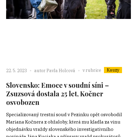
Kauzy
v rubrice
22. 5. 2023
autor
Pavla Holcová
Slovensko: Emoce v soudní síni –
Zsuzsová dostala 25 let, Kočner
osvobozen
Specializovaný trestní soud v Pezinku opět osvobodil
Mariana Kočnera z obžaloby, která mu kladla za vinu
objednávku vraždy slovenského investigativního
novináře Jána Kuciaka a přípravy vražd prokurátorů.