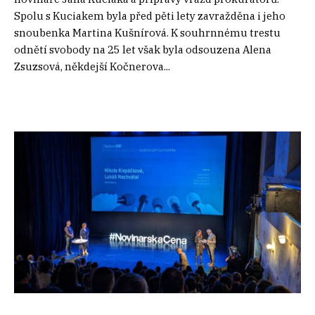
Spolu s Kuciakem byla před pěti lety zavražděna i jeho
snoubenka Martina Kušnírová. K souhrnnému trestu
odnětí svobody na 25 let však byla odsouzena Alena
Zsuzsová, někdejší Kočnerova...