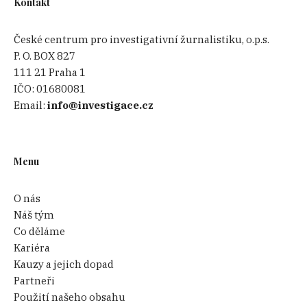
Kontakt
České centrum pro investigativní žurnalistiku, o.p.s.
P. O. BOX 827
111 21 Praha 1
IČO:
01680081
Email:
info@investigace.cz
Menu
O nás
Náš tým
Co děláme
Kariéra
Kauzy a jejich dopad
Partneři
Použití našeho obsahu