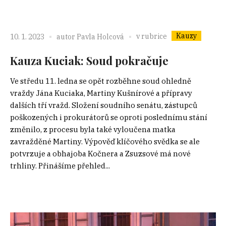
Kauzy
v rubrice
10. 1. 2023
autor
Pavla Holcová
Kauza Kuciak: Soud pokračuje
Ve středu 11. ledna se opět rozběhne soud ohledně
vraždy Jána Kuciaka, Martiny Kušnírové a přípravy
dalších tří vražd. Složení soudního senátu, zástupců
poškozených i prokurátorů se oproti poslednímu stání
změnilo, z procesu byla také vyloučena matka
zavražděné Martiny. Výpověď klíčového svědka se ale
potvrzuje a obhajoba Kočnera a Zsuzsové má nové
trhliny. Přinášíme přehled...