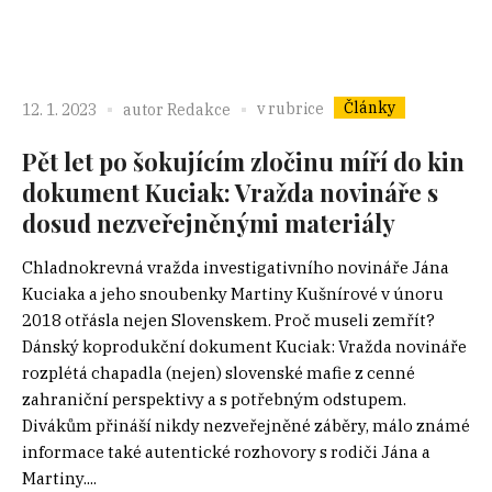
Články
v rubrice
12. 1. 2023
autor
Redakce
Pět let po šokujícím zločinu míří do kin
dokument Kuciak: Vražda novináře s
dosud nezveřejněnými materiály
Chladnokrevná vražda investigativního novináře Jána
Kuciaka a jeho snoubenky Martiny Kušnírové v únoru
2018 otřásla nejen Slovenskem. Proč museli zemřít?
Dánský koprodukční dokument Kuciak: Vražda novináře
rozplétá chapadla (nejen) slovenské mafie z cenné
zahraniční perspektivy a s potřebným odstupem.
Divákům přináší nikdy nezveřejněné záběry, málo známé
informace také autentické rozhovory s rodiči Jána a
Martiny....