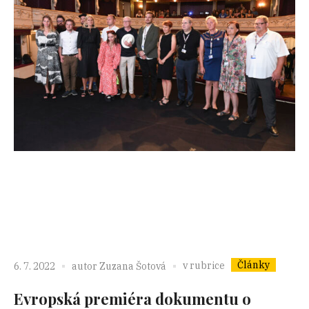
Články
v rubrice
6. 7. 2022
autor
Zuzana Šotová
Evropská premiéra dokumentu o