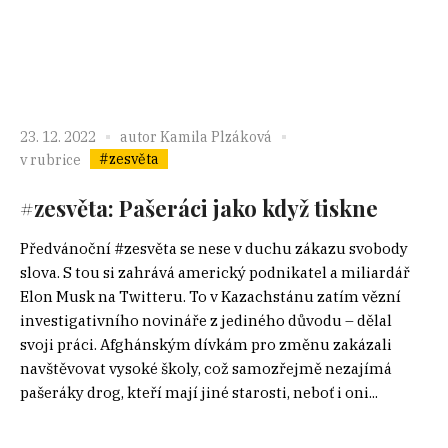
23. 12. 2022
autor
Kamila Plzáková
#zesvěta
v rubrice
#zesvěta: Pašeráci jako když tiskne
Předvánoční #zesvěta se nese v duchu zákazu svobody
slova. S tou si zahrává americký podnikatel a miliardář
Elon Musk na Twitteru. To v Kazachstánu zatím vězní
investigativního novináře z jediného důvodu – dělal
svoji práci. Afghánským dívkám pro změnu zakázali
navštěvovat vysoké školy, což samozřejmě nezajímá
pašeráky drog, kteří mají jiné starosti, neboť i oni...