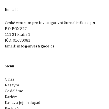
Kontakt
České centrum pro investigativní žurnalistiku, o.p.s.
P. O. BOX 827
111 21 Praha 1
IČO:
01680081
Email:
info@investigace.cz
Menu
O nás
Náš tým
Co děláme
Kariéra
Kauzy a jejich dopad
Partneři