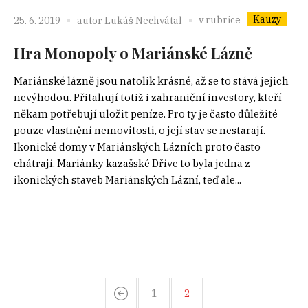
Kauzy
v rubrice
25. 6. 2019
autor
Lukáš Nechvátal
Hra Monopoly o Mariánské Lázně
Mariánské lázně jsou natolik krásné, až se to stává jejich
nevýhodou. Přitahují totiž i zahraniční investory, kteří
někam potřebují uložit peníze. Pro ty je často důležité
pouze vlastnění nemovitosti, o její stav se nestarají.
Ikonické domy v Mariánských Lázních proto často
chátrají. Mariánky kazašské Dříve to byla jedna z
ikonických staveb Mariánských Lázní, teď ale...
1
2