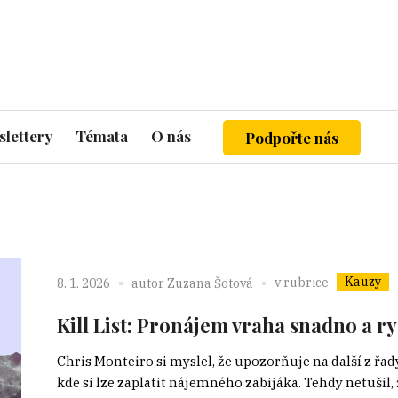
lettery
Témata
O nás
Podpořte nás
Kauzy
v rubrice
8. 1. 2026
autor
Zuzana Šotová
Kill List: Pronájem vraha snadno a r
Chris Monteiro si myslel, že upozorňuje na další z řa
kde si lze zaplatit nájemného zabijáka. Tehdy netušil,