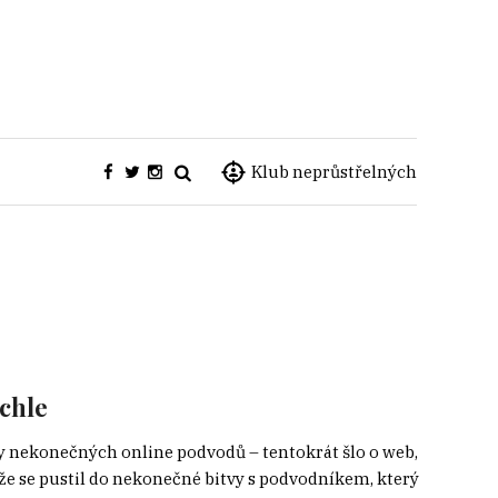
Klub neprůstřelných
ychle
dy nekonečných online podvodů – tentokrát šlo o web,
 že se pustil do nekonečné bitvy s podvodníkem, který