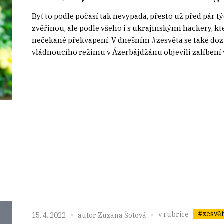
Byť to podle počasí tak nevypadá, přesto už před pár tý
zvěřinou, ale podle všeho i s ukrajinskými hackery, 
nečekané překvapení. V dnešním #zesvěta se také dozv
vládnoucího režimu v Ázerbájdžánu objevili zalíbení v.
#zesvě
v rubrice
15. 4. 2022
autor
Zuzana Šotová