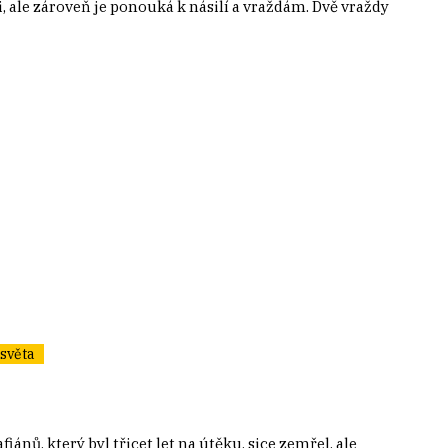
, ale zároveň je ponouká k násilí a vraždám. Dvě vraždy
světa
iánů, který byl třicet let na útěku, sice zemřel, ale