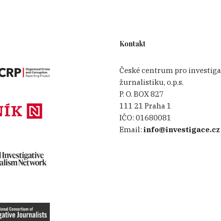
Kontakt
České centrum pro investiga
žurnalistiku, o.p.s.
P. O. BOX 827
111 21 Praha 1
IČO:
01680081
Email:
info@investigace.cz