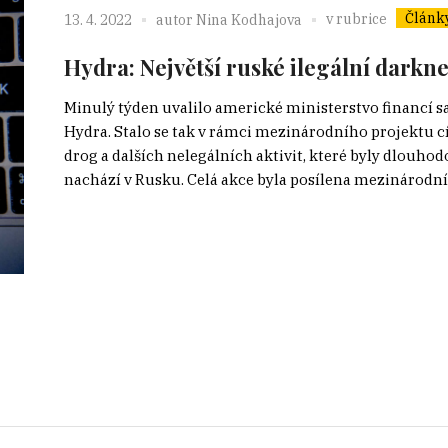
Článk
v rubrice
13. 4. 2022
autor
Nina Kodhajova
Hydra: Největší ruské ilegální darkne
Minulý týden uvalilo americké ministerstvo financí s
Hydra. Stalo se tak v rámci mezinárodního projektu c
drog a dalších nelegálních aktivit, které byly dlouhod
nachází v Rusku. Celá akce byla posílena mezinárodní 