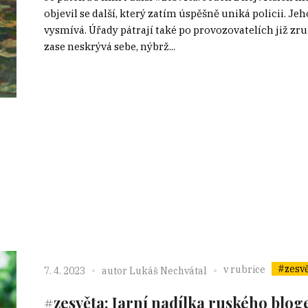
objevil se další, který zatím úspěšně uniká policii. J
vysmívá. Úřady pátrají také po provozovatelích již 
zase neskrývá sebe, nýbrž...
#zesv
v rubrice
7. 4. 2023
autor
Lukáš Nechvátal
#zesvěta: Jarní nadílka ruského blog