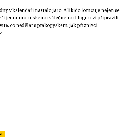
dny v kalendáři nastalo jaro. A libido lomcuje nejen se
kteří jednomu ruskému válečnému blogerovi připravili
íte, co nedělat s ptakopyskem, jak příznivci
..
ta