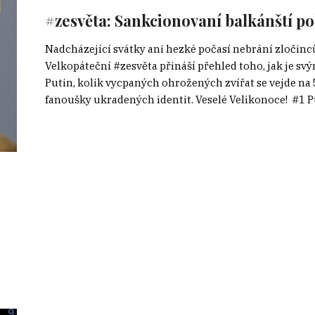
#zesvěta: Sankcionovaní balkánští pol
Nadcházející svátky ani hezké počasí nebrání zločin
Velkopáteční #zesvěta přináší přehled toho, jak je s
Putin, kolik vycpaných ohrožených zvířat se vejde na
fanoušky ukradených identit. Veselé Velikonoce! #1 Pu