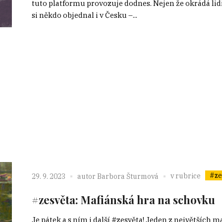
tuto platformu provozuje dodnes. Nejen že okrádá lidi
si někdo objednal i v Česku –...
#ze
v rubrice
29. 9. 2023
autor
Barbora Šturmová
#zesvěta: Mafiánská hra na schovku
Je pátek a s ním i další #zesvěta! Jeden z největších maf