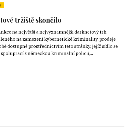
y
tové tržiště skončilo
ankce na největší a nejvýznamnější darknetový trh
íleného na zamezení kybernetické kriminality, prodeje
obě dostupné prostřednictvím této stránky, jejíž sídlo se
spoluprací s německou kriminální policií,...