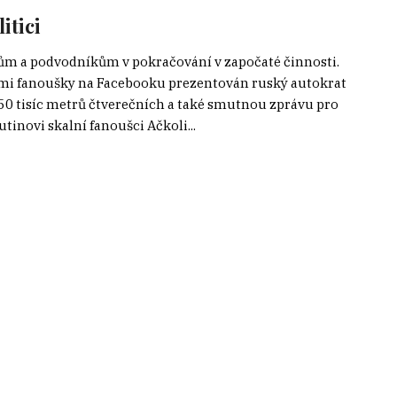
itici
cům a podvodníkům v pokračování v započaté činnosti.
vými fanoušky na Facebooku prezentován ruský autokrat
 50 tisíc metrů čtverečních a také smutnou zprávu pro
tinovi skalní fanoušci Ačkoli...