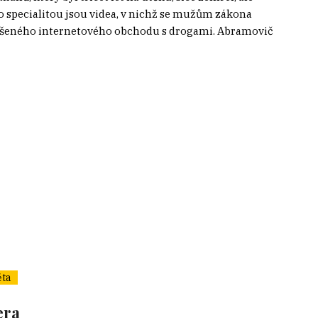
eho specialitou jsou videa, v nichž se mužům zákona
zrušeného internetového obchodu s drogami. Abramovič
ěta
era