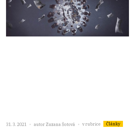
Články
v rubrice
31. 3. 2021
autor
Zuzana Šotová