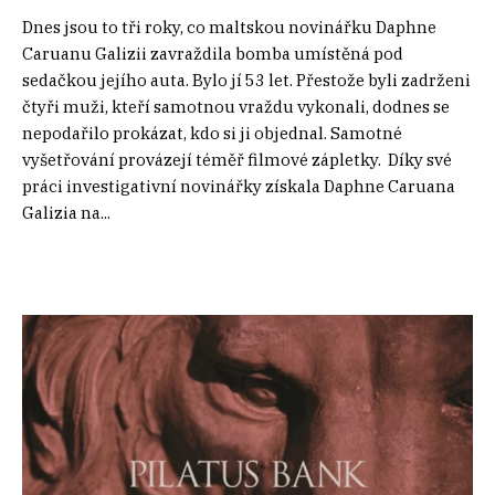
Dnes jsou to tři roky, co maltskou novinářku Daphne
Caruanu Galizii zavraždila bomba umístěná pod
sedačkou jejího auta. Bylo jí 53 let. Přestože byli zadrženi
čtyři muži, kteří samotnou vraždu vykonali, dodnes se
nepodařilo prokázat, kdo si ji objednal. Samotné
vyšetřování provázejí téměř filmové zápletky. Díky své
práci investigativní novinářky získala Daphne Caruana
Galizia na...