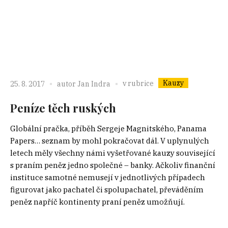
Kauzy
v rubrice
25. 8. 2017
autor
Jan Indra
Peníze těch ruských
Globální pračka, příběh Sergeje Magnitského, Panama
Papers… seznam by mohl pokračovat dál. V uplynulých
letech měly všechny námi vyšetřované kauzy související
s praním peněz jedno společné – banky. Ačkoliv finanční
instituce samotné nemusejí v jednotlivých případech
figurovat jako pachatel či spolupachatel, převáděním
peněz napříč kontinenty praní peněz umožňují.