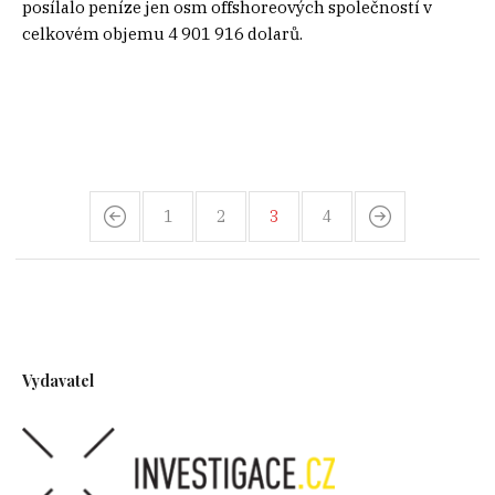
posílalo peníze jen osm offshoreových společností v
celkovém objemu 4 901 916 dolarů.
1
2
3
4
Vydavatel