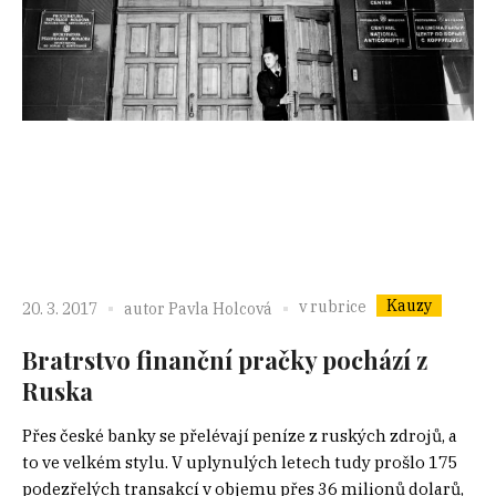
Kauzy
v rubrice
20. 3. 2017
autor
Pavla Holcová
Bratrstvo finanční pračky pochází z
Ruska
Přes české banky se přelévají peníze z ruských zdrojů, a
to ve velkém stylu. V uplynulých letech tudy prošlo 175
podezřelých transakcí v objemu přes 36 milionů dolarů,