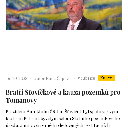
Kauzy
v rubrice
16. 10. 2023
autor
Hana Čápová
Bratři Šťovíčkové a kauza pozemků pro
Tomanovy
Prezident Autoklubu ČR Jan Šťovíček byl spolu se svým
bratrem Petrem, bývalým šéfem Státního pozemkového
úřadu, zmiňován v médii sledovaných restitučních