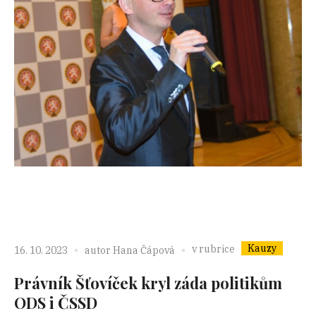
Kauzy
v rubrice
16. 10. 2023
autor
Hana Čápová
Právník Šťovíček kryl záda politikům
ODS i ČSSD