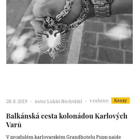
Kauzy
v rubrice
28. 8. 2019
autor
Lukáš Nechvátal
Balkánská cesta kolonádou Karlových
Varů
V proslulém karlovarském Grandhotelu Pupp najde