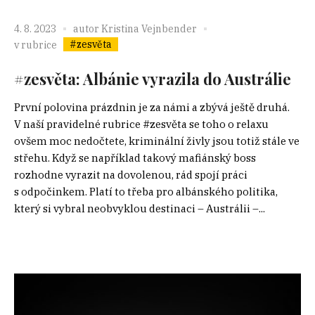
4. 8. 2023
autor
Kristina Vejnbender
#zesvěta
v rubrice
#zesvěta: Albánie vyrazila do Austrálie
První polovina prázdnin je za námi a zbývá ještě druhá.
V naší pravidelné rubrice #zesvěta se toho o relaxu
ovšem moc nedočtete, kriminální živly jsou totiž stále ve
střehu. Když se například takový mafiánský boss
rozhodne vyrazit na dovolenou, rád spojí práci
s odpočinkem. Platí to třeba pro albánského politika,
který si vybral neobvyklou destinaci – Austrálii –...