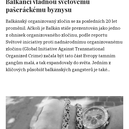
Balkánci vládnou světovému
pašeráckému byznysu
Balkánský organizovaný zločin se za posledních 20 let
proměnil. Ačkoli je Balkán stále prezentován jako jedno
z ohnisek organizovaného zločinu, podle reportu
Světové iniciativy proti nadnárodnímu organizovanému
zločinu (Global Initiative Against Transnational
Organized Crime) začala být tato část Evropy tamním
gangům malá, a tak expandovaly do světa. Jedním z
klíčových působišť balkánských gangsterů je také...