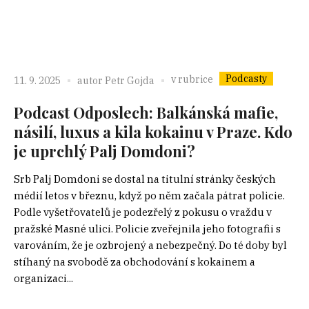
Podcasty
v rubrice
11. 9. 2025
autor
Petr Gojda
Podcast Odposlech: Balkánská mafie,
násilí, luxus a kila kokainu v Praze. Kdo
je uprchlý Palj Domdoni?
Srb Palj Domdoni se dostal na titulní stránky českých
médií letos v březnu, když po něm začala pátrat policie.
Podle vyšetřovatelů je podezřelý z pokusu o vraždu v
pražské Masné ulici. Policie zveřejnila jeho fotografii s
varováním, že je ozbrojený a nebezpečný. Do té doby byl
stíhaný na svobodě za obchodování s kokainem a
organizaci...