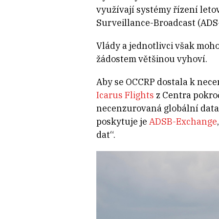
využívají systémy řízení let
Surveillance-Broadcast (ADS
Vlády a jednotlivci však moh
žádostem většinou vyhoví.
Aby se OCCRP dostala k necen
Icarus Flights
z Centra pokro
necenzurovaná globální data t
poskytuje je
ADSB-Exchange
dat“.