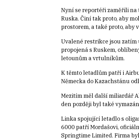
Nyní se reportéři zaměřili na
Ruska. Činí tak proto, aby mo
prostorem, a také proto, aby 
Uvalené restrikce jsou zatím 
propojená s Ruskem, oblíbený
letounům a vrtulníkům.
K těmto letadlům patří i Airb
Německa do Kazachstánu odletě
Mezitím měl další miliardář 
den později byl také vymazán 
Linka spojující letadlo s oli
6000 patří Mordašovi, oficiál
Springtime Limited. Firma by