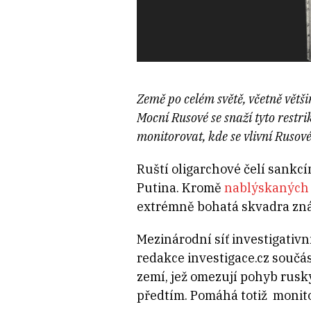
Země po celém světě, včetně větš
Mocní Rusové se snaží tyto rest
monitorovat, kde se vlivní Rusové
Ruští oligarchové čelí sankc
Putina. Kromě
nablýskaných 
extrémně bohatá skvadra zn
Mezinárodní síť investigativ
redakce investigace.cz součás
zemí, jež omezují pohyb ruský
předtím. Pomáhá totiž monit