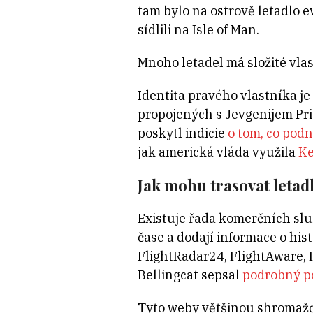
tam bylo na ostrově letadlo e
sídlili na Isle of Man.
Mnoho letadel má složité vlas
Identita pravého vlastníka j
propojených s Jevgenijem Pr
poskytl indicie
o tom, co podn
jak americká vláda využila
Ke
Jak mohu trasovat letad
Existuje řada komerčních služ
čase a dodají informace o his
FlightRadar24, FlightAware, 
Bellingcat sepsal
podrobný po
Tyto weby většinou shromažď