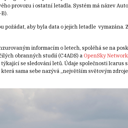
ového provozu i ostatní letadla. Systém má název Au
-B).
ou požádat, aby byla data o jejich letadle vymazána
zurovaným informacím o letech, spoléhá se na posky
čilých obranných studií (C4ADS) a
OpenSky Network
ýkající se sledování letů. Údaje společnosti Icarus 
, která sama sebe nazývá „největším světovým zdroj