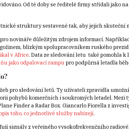
vidováno. Od té doby se ředitelé firmy střídali jako n
tnické struktury sestavené tak, aby jejich skuteční ma
e pro novináře důležitým zdrojem informací. Napříkl
igožinem, blízkým spolupracovníkem ruského prezide
ikal v Africe
. Data ze sledování letu také pomohla 
ňu jako odpalovací rampu
pro podpůrná letadla bě
lo?
eb pro sledování letů. Ty uživateli zpravidla umožní
torii pohybů komerčních i soukromých letadel. Mezi t
Plane Finder a Radar Box. Giancarlo Fiorella z inves
pis toho, co jednotlivé služby nabízejí
.
ují signály z veřejného vysokofrekvenčního radiov