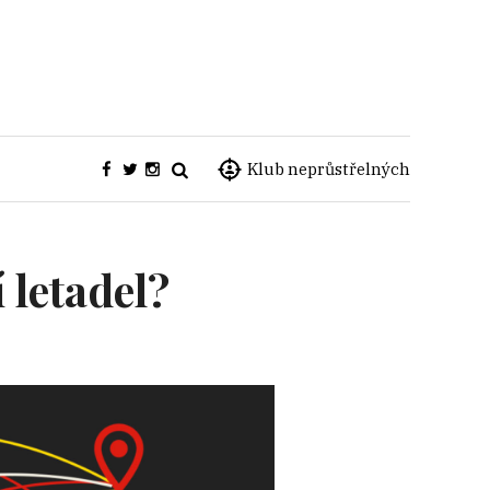
Klub neprůstřelných
 letadel?