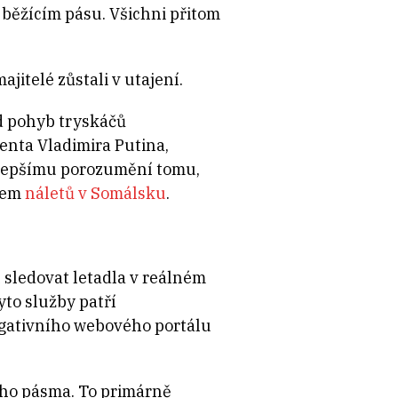
a běžícím pásu. Všichni přitom
jitelé zůstali v utajení.
ad pohyb tryskáčů
nta Vladimira Putina,
k lepšímu porozumění tomu,
hem
náletů v Somálsku
.
 sledovat letadla v reálném
yto služby patří
tigativního webového portálu
ého pásma. To primárně