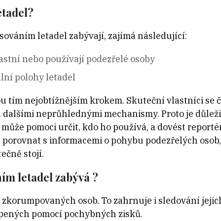
etadel?
asováním letadel zabývají, zajímá následující:
vlastní nebo používají podezřelé osoby
lní polohy letadel
nou tím nejobtížnějším krokem. Skuteční vlastníci se 
dalšími neprůhlednými mechanismy. Proto je důležit
může pomoci určit, kdo ho používá, a dovést report
ze porovnat s informacemi o pohybu podezřelých osob, 
ečně stojí.
ím letadel zabývá ?
zkorumpovaných osob. To zahrnuje i sledování jejic
pených pomocí pochybných zisků.