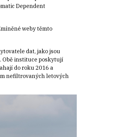
tomatic Dependent
. Zmíněné weby těmto
tovatele dat, jako jsou
. Obě instituce poskytují
sahají do roku 2016 a
em nefiltrovaných letových