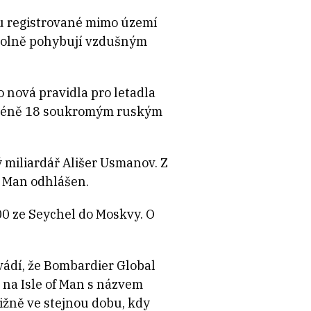
sou registrované mimo území
le volně pohybují vzdušným
o nová pravidla pro letadla
nejméně 18 soukromým ruským
ý miliardář Ališer Usmanov. Z
f Man odhlášen.
00 ze Seychel do Moskvy. O
uvádí, že Bombardier Global
á na Isle of Man s názvem
ižně ve stejnou dobu, kdy