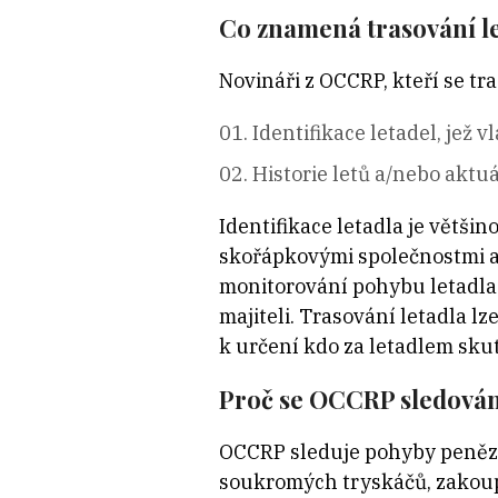
Co znamená trasování l
Novináři z OCCRP, kteří se tr
Identifikace letadel, jež 
Historie letů a/nebo aktuá
Identifikace letadla je větši
skořápkovými společnostmi a 
monitorování pohybu letadla 
majiteli. Trasování letadla l
k určení kdo za letadlem skut
Proč se OCCRP sledován
OCCRP sleduje pohyby peněz 
soukromých tryskáčů, zakou