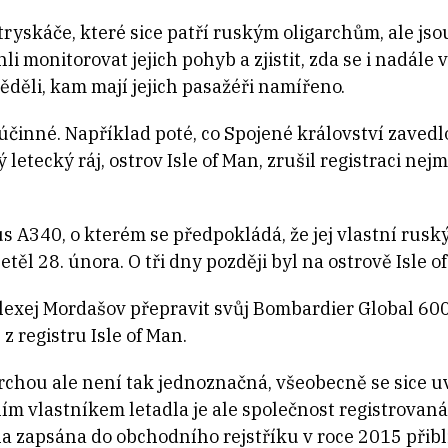
 tryskáče, které sice patří ruským oligarchům, ale j
hli monitorovat jejich pohyb a zjistit, zda se i nadá
věděli, kam mají jejich pasažéři namířeno.
účinné. Například poté, co Spojené království zavedl
 letecký ráj, ostrov Isle of Man, zrušil registraci 
us A340, o kterém se předpokládá, že jej vlastní rusk
l 28. února. O tři dny později byl na ostrově Isle o
Alexej Mordašov přepravit svůj Bombardier Global 60
z registru Isle of Man.
garchou ale není tak jednoznačná, všeobecně se sice 
ním vlastníkem letadla je ale společnost registrovan
la zapsána do obchodního rejstříku v roce 2015 přibl