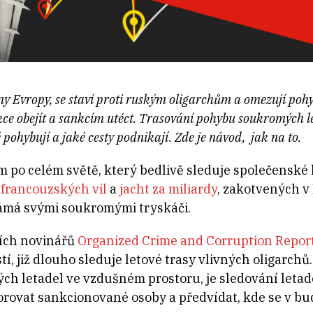
iny Evropy, se staví proti ruským oligarchům a omezují pohy
rikce obejít a sankcím utéct. Trasování pohybu soukromých
 pohybují a jaké cesty podnikají. Zde je návod, jak na to.
ím po celém světě, který bedlivě sleduje společensk
francouzských vil
a
jacht za miliardy
, zakotvených v
ámá svými soukromými tryskáči.
ních novinářů
Organized Crime and Corruption Report
tí, již dlouho sleduje letové trasy vlivných oligarchů
ch letadel ve vzdušném prostoru, je sledování letade
orovat sankcionované osoby a předvídat, kde se v 