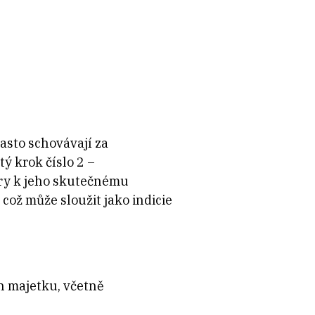
často schovávají za
ý krok číslo 2 –
éry k jeho skutečnému
což může sloužit jako indicie
h majetku, včetně