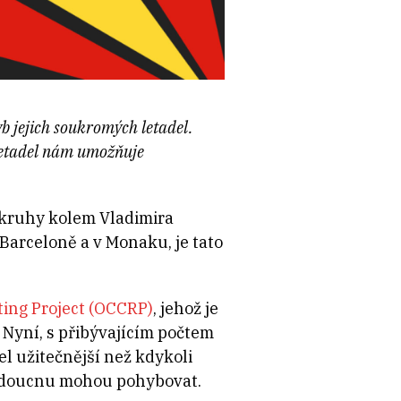
b jejich soukromých letadel.
 letadel nám umožňuje
é kruhy kolem Vladimira
 Barceloně a v Monaku, je tato
ing Project (OCCRP)
, jehož je
. Nyní, s přibývajícím počtem
l užitečnější než kdykoli
budoucnu mohou pohybovat.